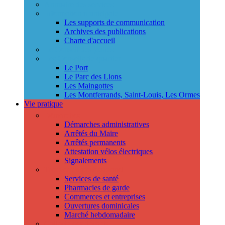
Annuaire des services
Information municipale
Les supports de communication
Archives des publications
Charte d'accueil
Le Conseil des jeunes
Les Conseils de quartier
Le Port
Le Parc des Lions
Les Maingottes
Les Montferrands, Saint-Louis, Les Ormes
Vie pratique
Démarches
Démarches administratives
Arrêtés du Maire
Arrêtés permanents
Attestation vélos électriques
Signalements
Trouver un professionnel
Services de santé
Pharmacies de garde
Commerces et entreprises
Ouvertures dominicales
Marché hebdomadaire
Collecte des déchets