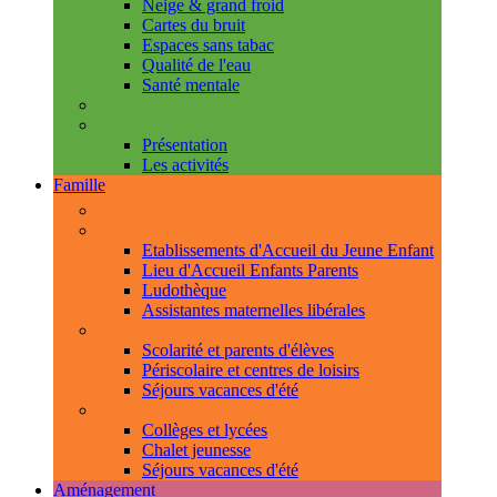
Neige & grand froid
Cartes du bruit
Espaces sans tabac
Qualité de l'eau
Santé mentale
Handicap & accessibilité
L'Espace de Vie Solidaire
Présentation
Les activités
Famille
Espace Citoyens
0-3 ans
Etablissements d'Accueil du Jeune Enfant
Lieu d'Accueil Enfants Parents
Ludothèque
Assistantes maternelles libérales
3-11 ans
Scolarité et parents d'élèves
Périscolaire et centres de loisirs
Séjours vacances d'été
11-18 ans
Collèges et lycées
Chalet jeunesse
Séjours vacances d'été
Aménagement