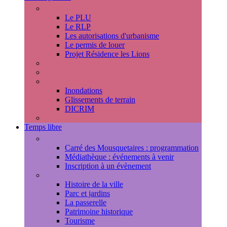
Urbanisme
Le PLU
Le RLP
Les autorisations d'urbanisme
Le permis de louer
Projet Résidence les Lions
Travaux en cours
Voirie
Risques majeurs
Inondations
Glissements de terrain
DICRIM
Environnement
Temps libre
Les rendez-vous marlyportains
Carré des Mousquetaires : programmation
Médiathèque : événements à venir
Inscription à un évènement
Découvrir la ville
Histoire de la ville
Parc et jardins
La passerelle
Patrimoine historique
Tourisme