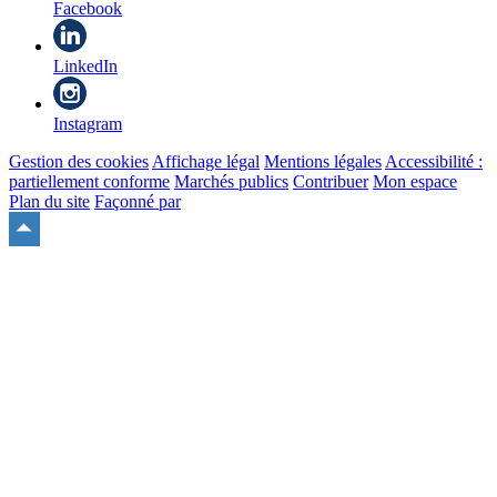
Facebook
LinkedIn
Instagram
Gestion des cookies
Affichage légal
Mentions légales
Accessibilité :
partiellement conforme
Marchés publics
Contribuer
Mon espace
Plan du site
Façonné par
Remonter
en
haut
du
site