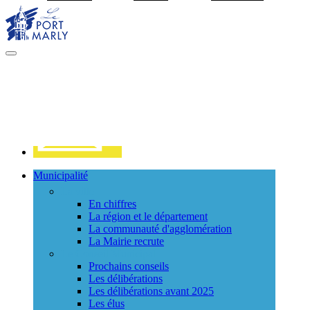
Visiter la page accueil du site de Port Marly
MENU
PRINCIPAL
Contact
Municipalité
La ville
En chiffres
La région et le département
La communauté d'agglomération
La Mairie recrute
Le Conseil Municipal
Prochains conseils
Les délibérations
Les délibérations avant 2025
Les élus