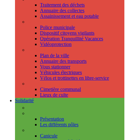
Traitement des déchets
Annuaire des collectes
Assainissement et eau potable
Sécurité
Police municipale
Dispositif citoyens vigilants
Opération Tranquillité Vacances
Vidéoprotection
Déplacements
Plan de la ville
Annuaire des transports
Vous stationner
Véhicules électriques
Vélos et trottinettes en libre-service
Cimetière et cultes
Cimetière communal
Lieux de culte
Solidarité
Les permanences
Le CCAS
Présentation
Les différents pôles
Prévention
Canicule