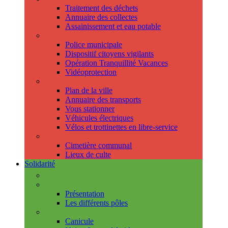
Traitement des déchets
Annuaire des collectes
Assainissement et eau potable
Sécurité
Police municipale
Dispositif citoyens vigilants
Opération Tranquillité Vacances
Vidéoprotection
Déplacements
Plan de la ville
Annuaire des transports
Vous stationner
Véhicules électriques
Vélos et trottinettes en libre-service
Cimetière et cultes
Cimetière communal
Lieux de culte
Solidarité
Les permanences
Le CCAS
Présentation
Les différents pôles
Prévention
Canicule