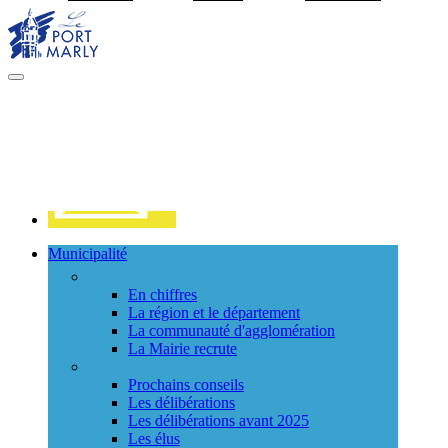
Visiter la page accueil du site de Port Marly
MENU
PRINCIPAL
Contact
Municipalité
La ville
En chiffres
La région et le département
La communauté d'agglomération
La Mairie recrute
Le Conseil Municipal
Prochains conseils
Les délibérations
Les délibérations avant 2025
Les élus