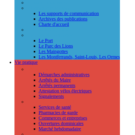
Annuaire des services
Information municipale
Les supports de communication
Archives des publications
Charte d'accueil
Le Conseil des jeunes
Les Conseils de quartier
Le Port
Le Parc des Lions
Les Maingottes
Les Montferrands, Saint-Louis, Les Ormes
Vie pratique
Démarches
Démarches administratives
Arrêtés du Maire
Arrêtés permanents
Attestation vélos électriques
Signalements
Trouver un professionnel
Services de santé
Pharmacies de garde
Commerces et entreprises
Ouvertures dominicales
Marché hebdomadaire
Collecte des déchets