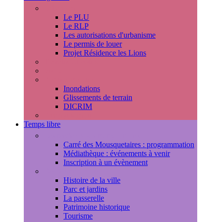
Urbanisme
Le PLU
Le RLP
Les autorisations d'urbanisme
Le permis de louer
Projet Résidence les Lions
Travaux en cours
Voirie
Risques majeurs
Inondations
Glissements de terrain
DICRIM
Environnement
Temps libre
Les rendez-vous marlyportains
Carré des Mousquetaires : programmation
Médiathèque : événements à venir
Inscription à un évènement
Découvrir la ville
Histoire de la ville
Parc et jardins
La passerelle
Patrimoine historique
Tourisme