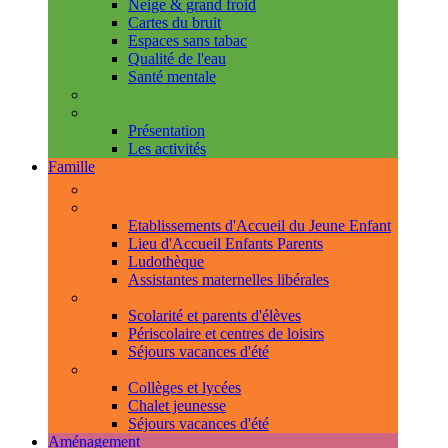
Neige & grand froid
Cartes du bruit
Espaces sans tabac
Qualité de l'eau
Santé mentale
Handicap & accessibilité
L'Espace de Vie Solidaire
Présentation
Les activités
Famille
Espace Citoyens
0-3 ans
Etablissements d'Accueil du Jeune Enfant
Lieu d'Accueil Enfants Parents
Ludothèque
Assistantes maternelles libérales
3-11 ans
Scolarité et parents d'élèves
Périscolaire et centres de loisirs
Séjours vacances d'été
11-18 ans
Collèges et lycées
Chalet jeunesse
Séjours vacances d'été
Aménagement