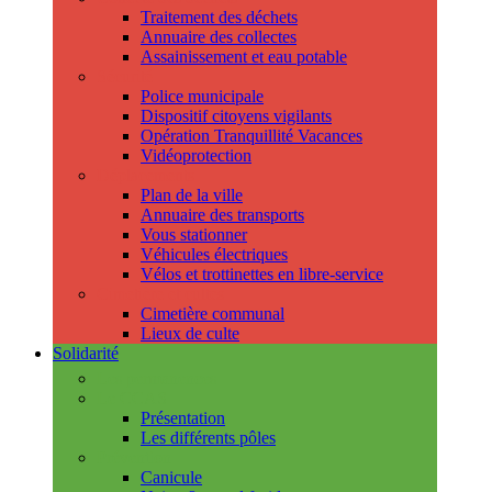
Traitement des déchets
Annuaire des collectes
Assainissement et eau potable
Sécurité
Police municipale
Dispositif citoyens vigilants
Opération Tranquillité Vacances
Vidéoprotection
Déplacements
Plan de la ville
Annuaire des transports
Vous stationner
Véhicules électriques
Vélos et trottinettes en libre-service
Cimetière et cultes
Cimetière communal
Lieux de culte
Solidarité
Les permanences
Le CCAS
Présentation
Les différents pôles
Prévention
Canicule