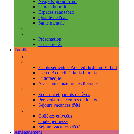
Neige & grand froid
Cartes du bruit
Espaces sans tabac
Qualité de l'eau
Santé mentale
Handicap & accessibilité
L'Espace de Vie Solidaire
Présentation
Les activités
Famille
Espace Citoyens
0-3 ans
Etablissements d'Accueil du Jeune Enfant
Lieu d'Accueil Enfants Parents
Ludothèque
Assistantes maternelles libérales
3-11 ans
Scolarité et parents d'élèves
Périscolaire et centres de loisirs
Séjours vacances d'été
11-18 ans
Collèges et lycées
Chalet jeunesse
Séjours vacances d'été
Aménagement