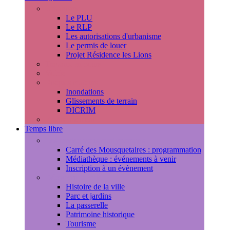
Urbanisme
Le PLU
Le RLP
Les autorisations d'urbanisme
Le permis de louer
Projet Résidence les Lions
Travaux en cours
Voirie
Risques majeurs
Inondations
Glissements de terrain
DICRIM
Environnement
Temps libre
Les rendez-vous marlyportains
Carré des Mousquetaires : programmation
Médiathèque : événements à venir
Inscription à un évènement
Découvrir la ville
Histoire de la ville
Parc et jardins
La passerelle
Patrimoine historique
Tourisme