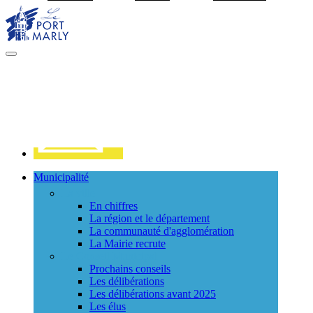
Visiter la page accueil du site de Port Marly
MENU
PRINCIPAL
Contact
Municipalité
La ville
En chiffres
La région et le département
La communauté d'agglomération
La Mairie recrute
Le Conseil Municipal
Prochains conseils
Les délibérations
Les délibérations avant 2025
Les élus