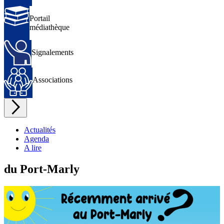
Portail
Portail
médiathèque
médiathèque
Signalements
Signalements
Associations
Associations
Actualités
Agenda
A lire
du Port-Marly