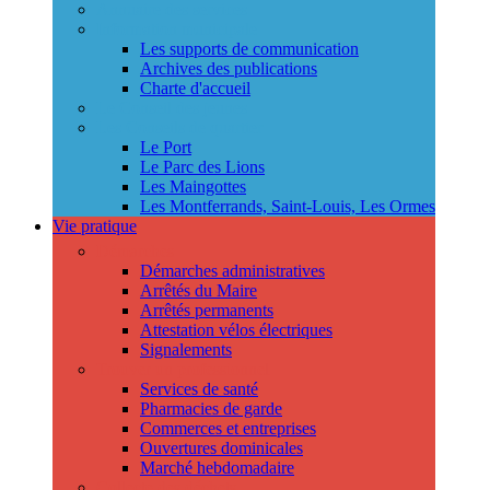
Annuaire des services
Information municipale
Les supports de communication
Archives des publications
Charte d'accueil
Le Conseil des jeunes
Les Conseils de quartier
Le Port
Le Parc des Lions
Les Maingottes
Les Montferrands, Saint-Louis, Les Ormes
Vie pratique
Démarches
Démarches administratives
Arrêtés du Maire
Arrêtés permanents
Attestation vélos électriques
Signalements
Trouver un professionnel
Services de santé
Pharmacies de garde
Commerces et entreprises
Ouvertures dominicales
Marché hebdomadaire
Collecte des déchets