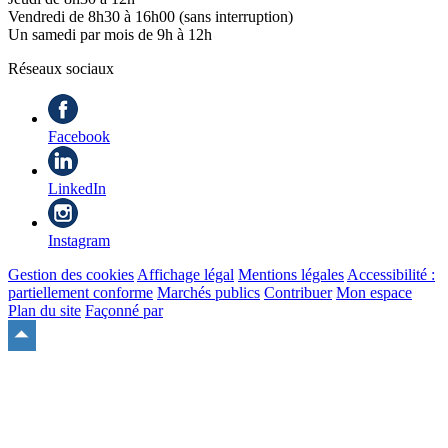
Vendredi de 8h30 à 16h00 (sans interruption)
Un samedi par mois de 9h à 12h
Réseaux sociaux
Facebook
LinkedIn
Instagram
Gestion des cookies
Affichage légal
Mentions légales
Accessibilité :
partiellement conforme
Marchés publics
Contribuer
Mon espace
Plan du site
Façonné par
Remonter
en
haut
du
site