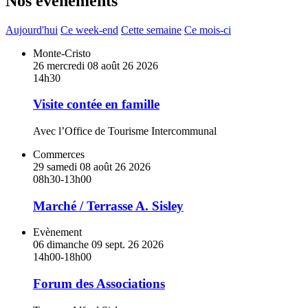
Nos événements
Aujourd'hui
Ce week-end
Cette semaine
Ce mois-ci
En
Monte-Cristo
savoir
26
mercredi
08
août
26
2026
plus
14h30
sur
Visite
Visite contée en famille
contée
en
Avec l’Office de Tourisme Intercommunal
famille
En
Commerces
savoir
29
samedi
08
août
26
2026
plus
08h30-13h00
sur
Marché
Marché / Terrasse A. Sisley
/
Terrasse
En
Evènement
A.
savoir
06
dimanche
09
sept.
26
2026
Sisley
plus
14h00-18h00
sur
Forum
Forum des Associations
des
Associations