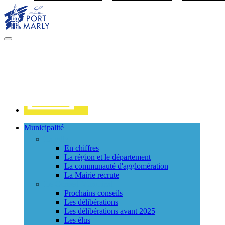
Visiter la page accueil du site de Port Marly
MENU
PRINCIPAL
Contact
Municipalité
La ville
En chiffres
La région et le département
La communauté d'agglomération
La Mairie recrute
Le Conseil Municipal
Prochains conseils
Les délibérations
Les délibérations avant 2025
Les élus