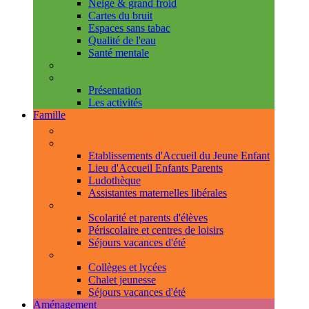
Neige & grand froid
Cartes du bruit
Espaces sans tabac
Qualité de l'eau
Santé mentale
Handicap & accessibilité
L'Espace de Vie Solidaire
Présentation
Les activités
Famille
Espace Citoyens
0-3 ans
Etablissements d'Accueil du Jeune Enfant
Lieu d'Accueil Enfants Parents
Ludothèque
Assistantes maternelles libérales
3-11 ans
Scolarité et parents d'élèves
Périscolaire et centres de loisirs
Séjours vacances d'été
11-18 ans
Collèges et lycées
Chalet jeunesse
Séjours vacances d'été
Aménagement