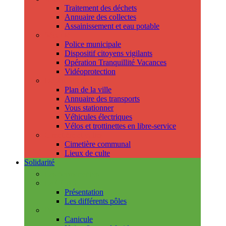
Traitement des déchets
Annuaire des collectes
Assainissement et eau potable
Sécurité
Police municipale
Dispositif citoyens vigilants
Opération Tranquillité Vacances
Vidéoprotection
Déplacements
Plan de la ville
Annuaire des transports
Vous stationner
Véhicules électriques
Vélos et trottinettes en libre-service
Cimetière et cultes
Cimetière communal
Lieux de culte
Solidarité
Les permanences
Le CCAS
Présentation
Les différents pôles
Prévention
Canicule