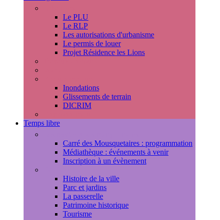
Urbanisme
Le PLU
Le RLP
Les autorisations d'urbanisme
Le permis de louer
Projet Résidence les Lions
Travaux en cours
Voirie
Risques majeurs
Inondations
Glissements de terrain
DICRIM
Environnement
Temps libre
Les rendez-vous marlyportains
Carré des Mousquetaires : programmation
Médiathèque : événements à venir
Inscription à un évènement
Découvrir la ville
Histoire de la ville
Parc et jardins
La passerelle
Patrimoine historique
Tourisme