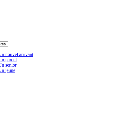
êtes
Un nouvel arrivant
Un parent
Un senior
Un jeune