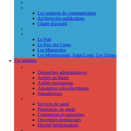
Annuaire des services
Information municipale
Les supports de communication
Archives des publications
Charte d'accueil
Le Conseil des jeunes
Les Conseils de quartier
Le Port
Le Parc des Lions
Les Maingottes
Les Montferrands, Saint-Louis, Les Ormes
Vie pratique
Démarches
Démarches administratives
Arrêtés du Maire
Arrêtés permanents
Attestation vélos électriques
Signalements
Trouver un professionnel
Services de santé
Pharmacies de garde
Commerces et entreprises
Ouvertures dominicales
Marché hebdomadaire
Collecte des déchets