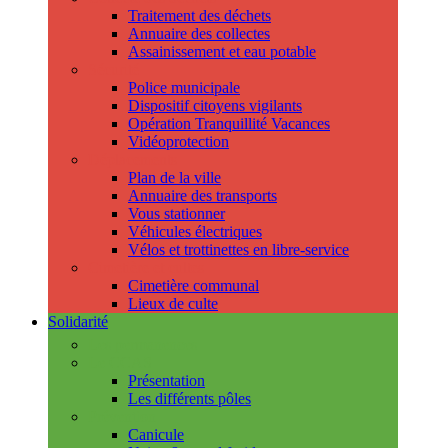
Traitement des déchets
Annuaire des collectes
Assainissement et eau potable
Sécurité
Police municipale
Dispositif citoyens vigilants
Opération Tranquillité Vacances
Vidéoprotection
Déplacements
Plan de la ville
Annuaire des transports
Vous stationner
Véhicules électriques
Vélos et trottinettes en libre-service
Cimetière et cultes
Cimetière communal
Lieux de culte
Solidarité
Les permanences
Le CCAS
Présentation
Les différents pôles
Prévention
Canicule