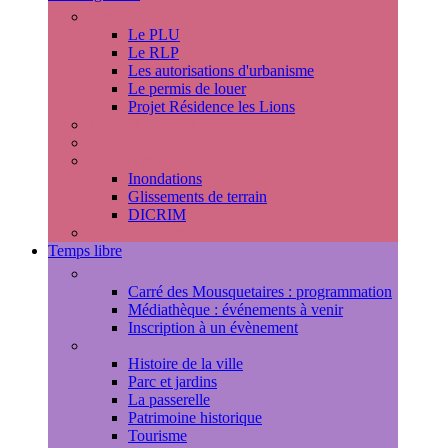
Urbanisme
Le PLU
Le RLP
Les autorisations d'urbanisme
Le permis de louer
Projet Résidence les Lions
Travaux en cours
Voirie
Risques majeurs
Inondations
Glissements de terrain
DICRIM
Environnement
Temps libre
Les rendez-vous marlyportains
Carré des Mousquetaires : programmation
Médiathèque : événements à venir
Inscription à un évènement
Découvrir la ville
Histoire de la ville
Parc et jardins
La passerelle
Patrimoine historique
Tourisme