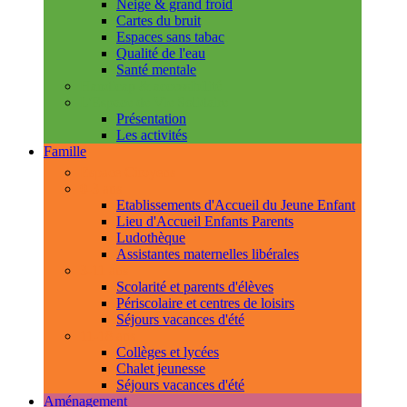
Neige & grand froid
Cartes du bruit
Espaces sans tabac
Qualité de l'eau
Santé mentale
Handicap & accessibilité
L'Espace de Vie Solidaire
Présentation
Les activités
Famille
Espace Citoyens
0-3 ans
Etablissements d'Accueil du Jeune Enfant
Lieu d'Accueil Enfants Parents
Ludothèque
Assistantes maternelles libérales
3-11 ans
Scolarité et parents d'élèves
Périscolaire et centres de loisirs
Séjours vacances d'été
11-18 ans
Collèges et lycées
Chalet jeunesse
Séjours vacances d'été
Aménagement