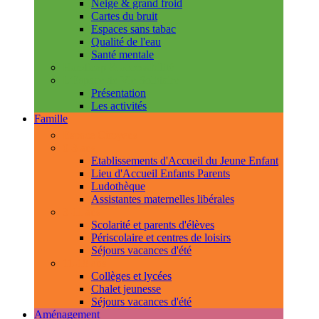
Neige & grand froid
Cartes du bruit
Espaces sans tabac
Qualité de l'eau
Santé mentale
Handicap & accessibilité
L'Espace de Vie Solidaire
Présentation
Les activités
Famille
Espace Citoyens
0-3 ans
Etablissements d'Accueil du Jeune Enfant
Lieu d'Accueil Enfants Parents
Ludothèque
Assistantes maternelles libérales
3-11 ans
Scolarité et parents d'élèves
Périscolaire et centres de loisirs
Séjours vacances d'été
11-18 ans
Collèges et lycées
Chalet jeunesse
Séjours vacances d'été
Aménagement