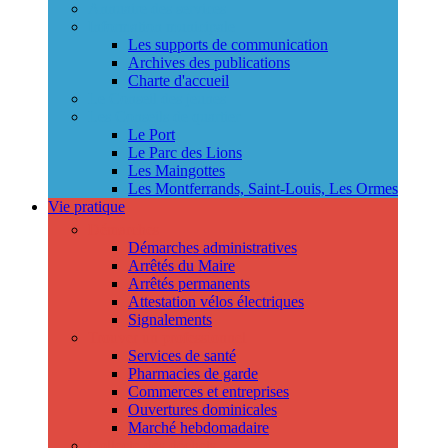
Annuaire des services
Information municipale
Les supports de communication
Archives des publications
Charte d'accueil
Le Conseil des jeunes
Les Conseils de quartier
Le Port
Le Parc des Lions
Les Maingottes
Les Montferrands, Saint-Louis, Les Ormes
Vie pratique
Démarches
Démarches administratives
Arrêtés du Maire
Arrêtés permanents
Attestation vélos électriques
Signalements
Trouver un professionnel
Services de santé
Pharmacies de garde
Commerces et entreprises
Ouvertures dominicales
Marché hebdomadaire
Collecte des déchets