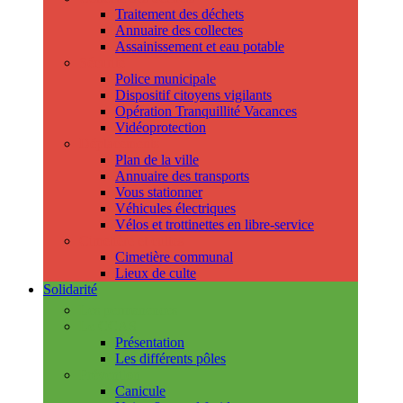
Traitement des déchets
Annuaire des collectes
Assainissement et eau potable
Sécurité
Police municipale
Dispositif citoyens vigilants
Opération Tranquillité Vacances
Vidéoprotection
Déplacements
Plan de la ville
Annuaire des transports
Vous stationner
Véhicules électriques
Vélos et trottinettes en libre-service
Cimetière et cultes
Cimetière communal
Lieux de culte
Solidarité
Les permanences
Le CCAS
Présentation
Les différents pôles
Prévention
Canicule