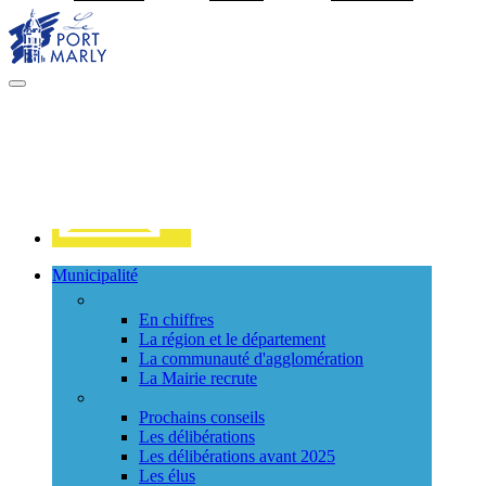
Visiter la page accueil du site de Port Marly
MENU
PRINCIPAL
Contact
Municipalité
La ville
En chiffres
La région et le département
La communauté d'agglomération
La Mairie recrute
Le Conseil Municipal
Prochains conseils
Les délibérations
Les délibérations avant 2025
Les élus