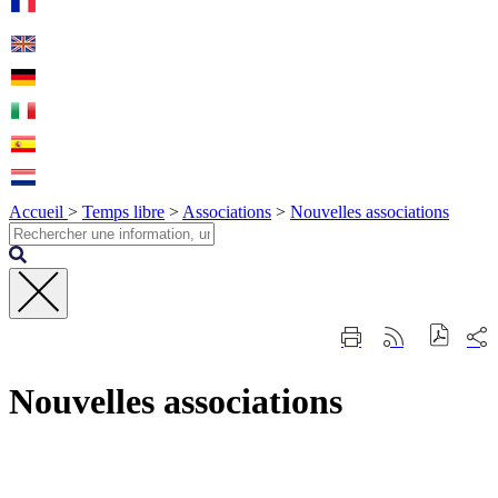
Accueil
>
Temps libre
>
Associations
>
Nouvelles associations
Fermer
Part
Imprimer
Générer
la
sur
cette
le
recherche
les
page
flux
rése
Nouvelles associations
RSS
soci
Contact