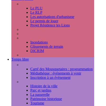
Urbanisme
Le PLU
Le RLP
Les autorisations d'urbanisme
Le permis de louer
Projet Résidence les Lions
Travaux en cours
Voirie
Risques majeurs
Inondations
Glissements de terrain
DICRIM
Environnement
Temps libre
Les rendez-vous marlyportains
Carré des Mousquetaires : programmation
Médiathèque : événements à venir
Inscription à un évènement
Découvrir la ville
Histoire de la ville
Parc et jardins
La passerelle
Patrimoine historique
Tourisme