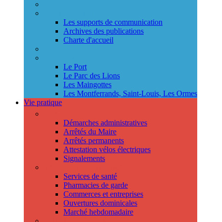
Annuaire des services
Information municipale
Les supports de communication
Archives des publications
Charte d'accueil
Le Conseil des jeunes
Les Conseils de quartier
Le Port
Le Parc des Lions
Les Maingottes
Les Montferrands, Saint-Louis, Les Ormes
Vie pratique
Démarches
Démarches administratives
Arrêtés du Maire
Arrêtés permanents
Attestation vélos électriques
Signalements
Trouver un professionnel
Services de santé
Pharmacies de garde
Commerces et entreprises
Ouvertures dominicales
Marché hebdomadaire
Collecte des déchets