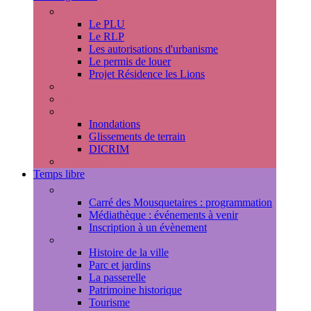
Urbanisme
Le PLU
Le RLP
Les autorisations d'urbanisme
Le permis de louer
Projet Résidence les Lions
Travaux en cours
Voirie
Risques majeurs
Inondations
Glissements de terrain
DICRIM
Environnement
Temps libre
Les rendez-vous marlyportains
Carré des Mousquetaires : programmation
Médiathèque : événements à venir
Inscription à un évènement
Découvrir la ville
Histoire de la ville
Parc et jardins
La passerelle
Patrimoine historique
Tourisme