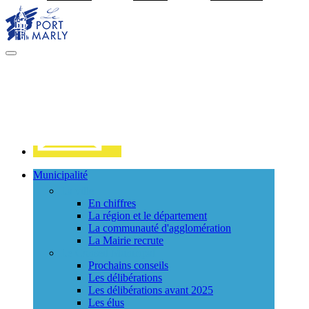
Visiter la page accueil du site de Port Marly
MENU
PRINCIPAL
Contact
Municipalité
La ville
En chiffres
La région et le département
La communauté d'agglomération
La Mairie recrute
Le Conseil Municipal
Prochains conseils
Les délibérations
Les délibérations avant 2025
Les élus