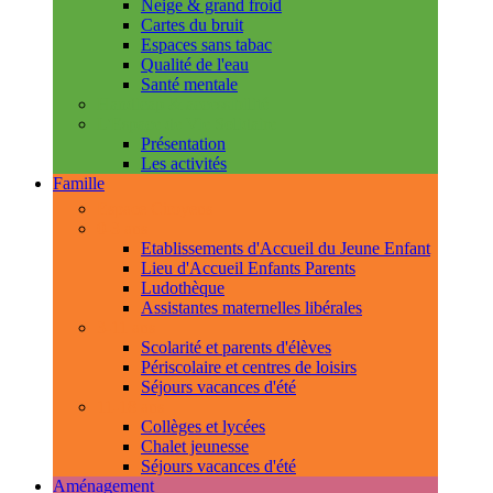
Neige & grand froid
Cartes du bruit
Espaces sans tabac
Qualité de l'eau
Santé mentale
Handicap & accessibilité
L'Espace de Vie Solidaire
Présentation
Les activités
Famille
Espace Citoyens
0-3 ans
Etablissements d'Accueil du Jeune Enfant
Lieu d'Accueil Enfants Parents
Ludothèque
Assistantes maternelles libérales
3-11 ans
Scolarité et parents d'élèves
Périscolaire et centres de loisirs
Séjours vacances d'été
11-18 ans
Collèges et lycées
Chalet jeunesse
Séjours vacances d'été
Aménagement