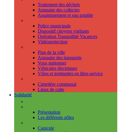
Traitement des déchets
Annuaire des collectes
Assainissement et eau potable
Sécurité
Police municipale
Dispositif citoyens vigilants
Opération Tranquillité Vacances
Vidéoprotection
Déplacements
Plan de la ville
Annuaire des transports
Vous stationner
Véhicules électriques
Vélos et trottinettes en libre-service
Cimetière et cultes
Cimetière communal
Lieux de culte
Solidarité
Les permanences
Le CCAS
Présentation
Les différents pôles
Prévention
Canicule