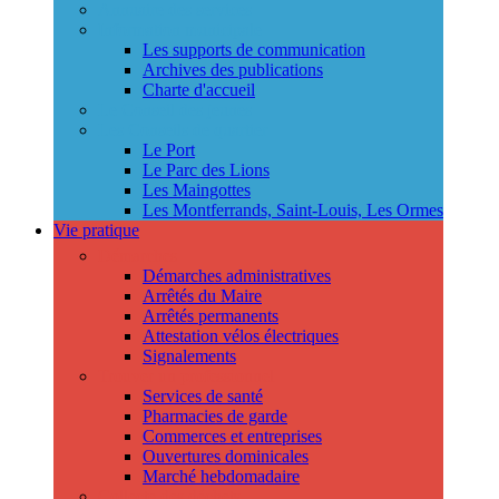
Annuaire des services
Information municipale
Les supports de communication
Archives des publications
Charte d'accueil
Le Conseil des jeunes
Les Conseils de quartier
Le Port
Le Parc des Lions
Les Maingottes
Les Montferrands, Saint-Louis, Les Ormes
Vie pratique
Démarches
Démarches administratives
Arrêtés du Maire
Arrêtés permanents
Attestation vélos électriques
Signalements
Trouver un professionnel
Services de santé
Pharmacies de garde
Commerces et entreprises
Ouvertures dominicales
Marché hebdomadaire
Collecte des déchets