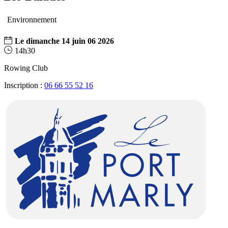
Environnement
Le
dimanche
14
juin
06
2026
14h30
Rowing Club
Inscription :
06 66 55 52 16