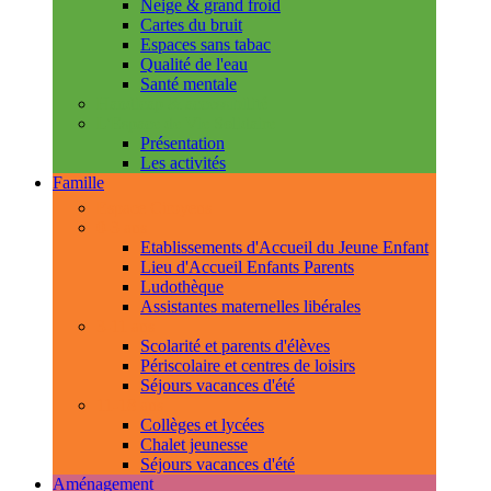
Neige & grand froid
Cartes du bruit
Espaces sans tabac
Qualité de l'eau
Santé mentale
Handicap & accessibilité
L'Espace de Vie Solidaire
Présentation
Les activités
Famille
Espace Citoyens
0-3 ans
Etablissements d'Accueil du Jeune Enfant
Lieu d'Accueil Enfants Parents
Ludothèque
Assistantes maternelles libérales
3-11 ans
Scolarité et parents d'élèves
Périscolaire et centres de loisirs
Séjours vacances d'été
11-18 ans
Collèges et lycées
Chalet jeunesse
Séjours vacances d'été
Aménagement