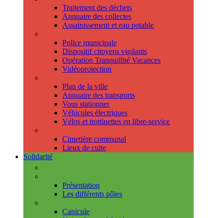
Traitement des déchets
Annuaire des collectes
Assainissement et eau potable
Sécurité
Police municipale
Dispositif citoyens vigilants
Opération Tranquillité Vacances
Vidéoprotection
Déplacements
Plan de la ville
Annuaire des transports
Vous stationner
Véhicules électriques
Vélos et trottinettes en libre-service
Cimetière et cultes
Cimetière communal
Lieux de culte
Solidarité
Les permanences
Le CCAS
Présentation
Les différents pôles
Prévention
Canicule