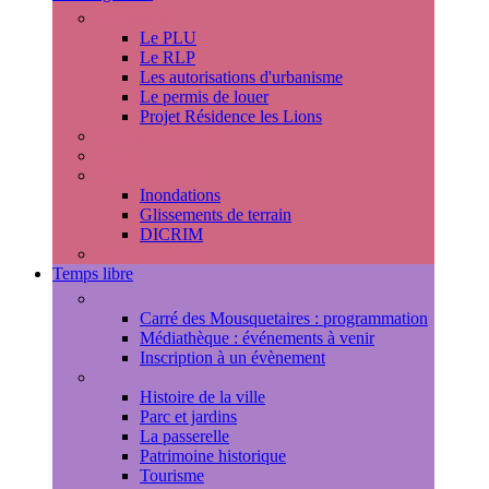
Urbanisme
Le PLU
Le RLP
Les autorisations d'urbanisme
Le permis de louer
Projet Résidence les Lions
Travaux en cours
Voirie
Risques majeurs
Inondations
Glissements de terrain
DICRIM
Environnement
Temps libre
Les rendez-vous marlyportains
Carré des Mousquetaires : programmation
Médiathèque : événements à venir
Inscription à un évènement
Découvrir la ville
Histoire de la ville
Parc et jardins
La passerelle
Patrimoine historique
Tourisme