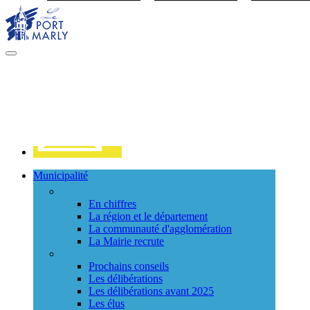
Visiter la page accueil du site de Port Marly
MENU
PRINCIPAL
Contact
Municipalité
La ville
En chiffres
La région et le département
La communauté d'agglomération
La Mairie recrute
Le Conseil Municipal
Prochains conseils
Les délibérations
Les délibérations avant 2025
Les élus