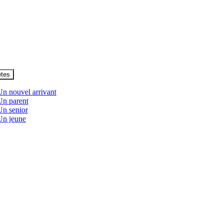
êtes
Un nouvel arrivant
Un parent
Un senior
Un jeune