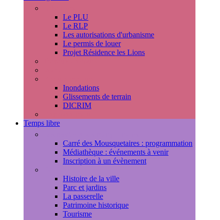
Urbanisme
Le PLU
Le RLP
Les autorisations d'urbanisme
Le permis de louer
Projet Résidence les Lions
Travaux en cours
Voirie
Risques majeurs
Inondations
Glissements de terrain
DICRIM
Environnement
Temps libre
Les rendez-vous marlyportains
Carré des Mousquetaires : programmation
Médiathèque : événements à venir
Inscription à un évènement
Découvrir la ville
Histoire de la ville
Parc et jardins
La passerelle
Patrimoine historique
Tourisme