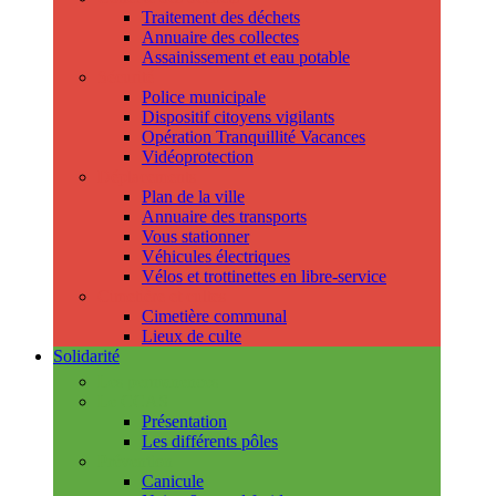
Traitement des déchets
Annuaire des collectes
Assainissement et eau potable
Sécurité
Police municipale
Dispositif citoyens vigilants
Opération Tranquillité Vacances
Vidéoprotection
Déplacements
Plan de la ville
Annuaire des transports
Vous stationner
Véhicules électriques
Vélos et trottinettes en libre-service
Cimetière et cultes
Cimetière communal
Lieux de culte
Solidarité
Les permanences
Le CCAS
Présentation
Les différents pôles
Prévention
Canicule