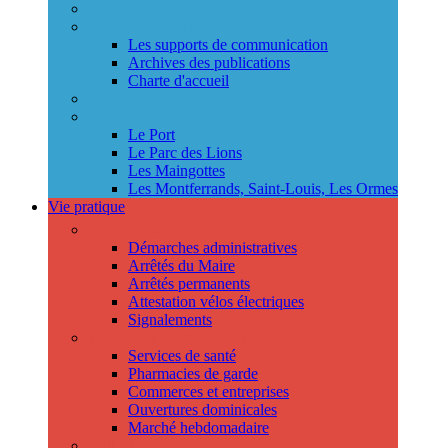
Annuaire des services
Information municipale
Les supports de communication
Archives des publications
Charte d'accueil
Le Conseil des jeunes
Les Conseils de quartier
Le Port
Le Parc des Lions
Les Maingottes
Les Montferrands, Saint-Louis, Les Ormes
Vie pratique
Démarches
Démarches administratives
Arrêtés du Maire
Arrêtés permanents
Attestation vélos électriques
Signalements
Trouver un professionnel
Services de santé
Pharmacies de garde
Commerces et entreprises
Ouvertures dominicales
Marché hebdomadaire
Collecte des déchets