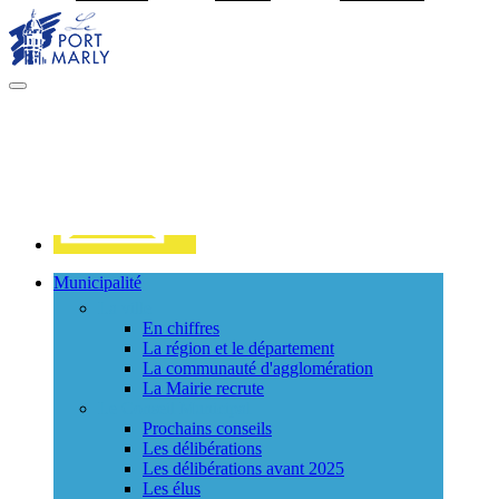
Visiter la page accueil du site de Port Marly
MENU
PRINCIPAL
Contact
Municipalité
La ville
En chiffres
La région et le département
La communauté d'agglomération
La Mairie recrute
Le Conseil Municipal
Prochains conseils
Les délibérations
Les délibérations avant 2025
Les élus