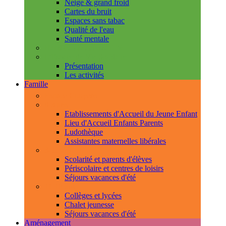
Neige & grand froid
Cartes du bruit
Espaces sans tabac
Qualité de l'eau
Santé mentale
Handicap & accessibilité
L'Espace de Vie Solidaire
Présentation
Les activités
Famille
Espace Citoyens
0-3 ans
Etablissements d'Accueil du Jeune Enfant
Lieu d'Accueil Enfants Parents
Ludothèque
Assistantes maternelles libérales
3-11 ans
Scolarité et parents d'élèves
Périscolaire et centres de loisirs
Séjours vacances d'été
11-18 ans
Collèges et lycées
Chalet jeunesse
Séjours vacances d'été
Aménagement