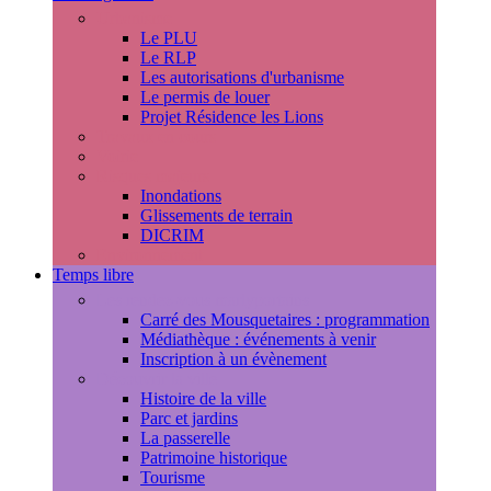
Urbanisme
Le PLU
Le RLP
Les autorisations d'urbanisme
Le permis de louer
Projet Résidence les Lions
Travaux en cours
Voirie
Risques majeurs
Inondations
Glissements de terrain
DICRIM
Environnement
Temps libre
Les rendez-vous marlyportains
Carré des Mousquetaires : programmation
Médiathèque : événements à venir
Inscription à un évènement
Découvrir la ville
Histoire de la ville
Parc et jardins
La passerelle
Patrimoine historique
Tourisme