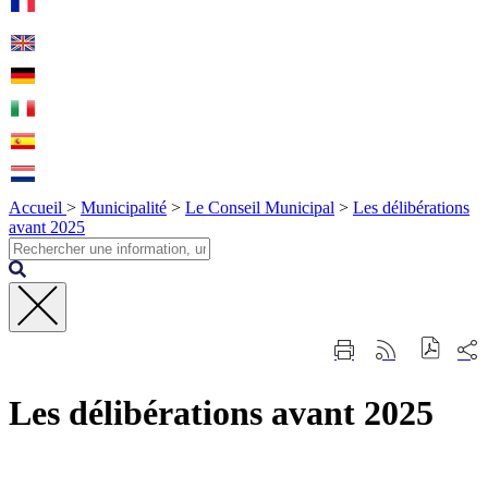
Accueil
>
Municipalité
>
Le Conseil Municipal
>
Les délibérations
avant 2025
Fermer
Part
Imprimer
Générer
la
sur
cette
le
recherche
les
page
flux
rése
Les délibérations avant 2025
RSS
soci
Contact