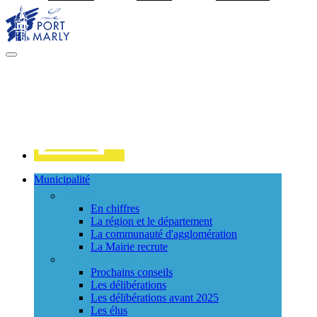
Visiter la page accueil du site de Port Marly
MENU
PRINCIPAL
Contact
Municipalité
La ville
En chiffres
La région et le département
La communauté d'agglomération
La Mairie recrute
Le Conseil Municipal
Prochains conseils
Les délibérations
Les délibérations avant 2025
Les élus