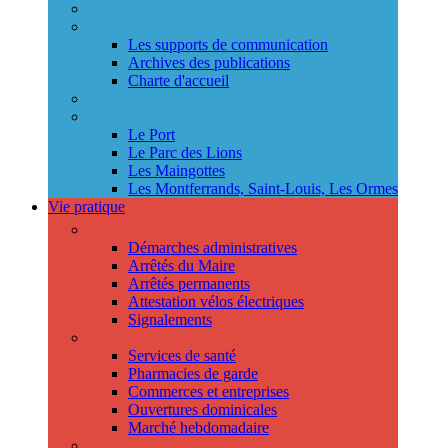
Annuaire des services
Information municipale
Les supports de communication
Archives des publications
Charte d'accueil
Le Conseil des jeunes
Les Conseils de quartier
Le Port
Le Parc des Lions
Les Maingottes
Les Montferrands, Saint-Louis, Les Ormes
Vie pratique
Démarches
Démarches administratives
Arrêtés du Maire
Arrêtés permanents
Attestation vélos électriques
Signalements
Trouver un professionnel
Services de santé
Pharmacies de garde
Commerces et entreprises
Ouvertures dominicales
Marché hebdomadaire
Collecte des déchets