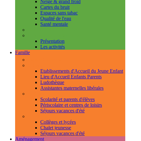
Neige & grand froid
Cartes du bruit
Espaces sans tabac
Qualité de l'eau
Santé mentale
Handicap & accessibilité
L'Espace de Vie Solidaire
Présentation
Les activités
Famille
Espace Citoyens
0-3 ans
Etablissements d'Accueil du Jeune Enfant
Lieu d'Accueil Enfants Parents
Ludothèque
Assistantes maternelles libérales
3-11 ans
Scolarité et parents d'élèves
Périscolaire et centres de loisirs
Séjours vacances d'été
11-18 ans
Collèges et lycées
Chalet jeunesse
Séjours vacances d'été
Aménagement