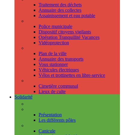
Traitement des déchets
Annuaire des collectes
Assainissement et eau potable
Sécurité
Police municipale
Dispositif citoyens vigilants
Opération Tranquillité Vacances
Vidéoprotection
Déplacements
Plan de la ville
Annuaire des transports
Vous stationner
Véhicules électriques
Vélos et trottinettes en libre-service
Cimetière et cultes
Cimetière communal
Lieux de culte
Solidarité
Les permanences
Le CCAS
Présentation
Les différents pôles
Prévention
Canicule