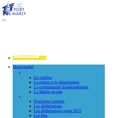
Visiter la page accueil du site de Port Marly
MENU
PRINCIPAL
Contact
Municipalité
La ville
En chiffres
La région et le département
La communauté d'agglomération
La Mairie recrute
Le Conseil Municipal
Prochains conseils
Les délibérations
Les délibérations avant 2025
Les élus