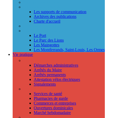
Annuaire des services
Information municipale
Les supports de communication
Archives des publications
Charte d'accueil
Le Conseil des jeunes
Les Conseils de quartier
Le Port
Le Parc des Lions
Les Maingottes
Les Montferrands, Saint-Louis, Les Ormes
Vie pratique
Démarches
Démarches administratives
Arrêtés du Maire
Arrêtés permanents
Attestation vélos électriques
Signalements
Trouver un professionnel
Services de santé
Pharmacies de garde
Commerces et entreprises
Ouvertures dominicales
Marché hebdomadaire
Collecte des déchets