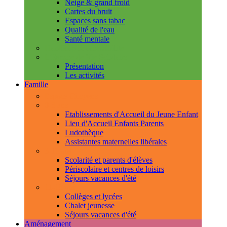
Neige & grand froid
Cartes du bruit
Espaces sans tabac
Qualité de l'eau
Santé mentale
Handicap & accessibilité
L'Espace de Vie Solidaire
Présentation
Les activités
Famille
Espace Citoyens
0-3 ans
Etablissements d'Accueil du Jeune Enfant
Lieu d'Accueil Enfants Parents
Ludothèque
Assistantes maternelles libérales
3-11 ans
Scolarité et parents d'élèves
Périscolaire et centres de loisirs
Séjours vacances d'été
11-18 ans
Collèges et lycées
Chalet jeunesse
Séjours vacances d'été
Aménagement