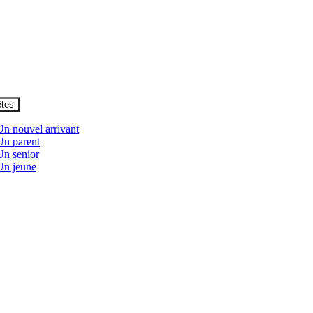
êtes
Un nouvel arrivant
Un parent
Un senior
Un jeune