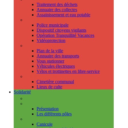
Traitement des déchets
Annuaire des collectes
Assainissement et eau potable
Sécurité
Police municipale
Dispositif citoyens vigilants
Opération Tranquillité Vacances
Vidéoprotection
Déplacements
Plan de la ville
Annuaire des transports
Vous stationner
Véhicules électriques
Vélos et trottinettes en libre-service
Cimetière et cultes
Cimetière communal
Lieux de culte
Solidarité
Les permanences
Le CCAS
Présentation
Les différents pôles
Prévention
Canicule