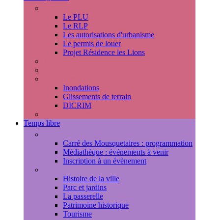
Urbanisme
Le PLU
Le RLP
Les autorisations d'urbanisme
Le permis de louer
Projet Résidence les Lions
Travaux en cours
Voirie
Risques majeurs
Inondations
Glissements de terrain
DICRIM
Environnement
Temps libre
Les rendez-vous marlyportains
Carré des Mousquetaires : programmation
Médiathèque : événements à venir
Inscription à un évènement
Découvrir la ville
Histoire de la ville
Parc et jardins
La passerelle
Patrimoine historique
Tourisme