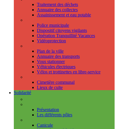
Traitement des déchets
Annuaire des collectes
Assainissement et eau potable
Sécurité
Police municipale
Dispositif citoyens vigilants
Opération Tranquillité Vacances
Vidéoprotection
Déplacements
Plan de la ville
Annuaire des transports
Vous stationner
Véhicules électriques
Vélos et trottinettes en libre-service
Cimetière et cultes
Cimetière communal
Lieux de culte
Solidarité
Les permanences
Le CCAS
Présentation
Les différents pôles
Prévention
Canicule