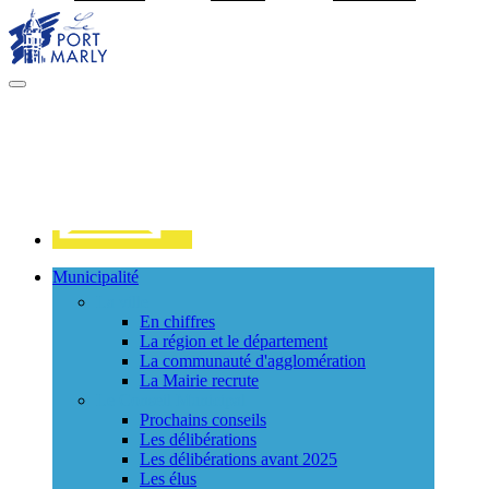
Visiter la page accueil du site de Port Marly
MENU
PRINCIPAL
Contact
Municipalité
La ville
En chiffres
La région et le département
La communauté d'agglomération
La Mairie recrute
Le Conseil Municipal
Prochains conseils
Les délibérations
Les délibérations avant 2025
Les élus