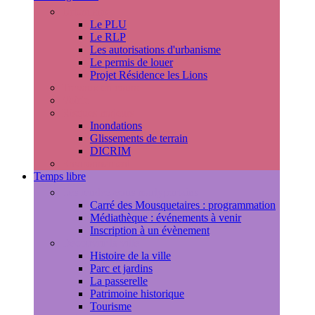
Urbanisme
Le PLU
Le RLP
Les autorisations d'urbanisme
Le permis de louer
Projet Résidence les Lions
Travaux en cours
Voirie
Risques majeurs
Inondations
Glissements de terrain
DICRIM
Environnement
Temps libre
Les rendez-vous marlyportains
Carré des Mousquetaires : programmation
Médiathèque : événements à venir
Inscription à un évènement
Découvrir la ville
Histoire de la ville
Parc et jardins
La passerelle
Patrimoine historique
Tourisme