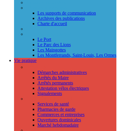
Annuaire des services
Information municipale
Les supports de communication
Archives des publications
Charte d'accueil
Le Conseil des jeunes
Les Conseils de quartier
Le Port
Le Parc des Lions
Les Maingottes
Les Montferrands, Saint-Louis, Les Ormes
Vie pratique
Démarches
Démarches administratives
Arrêtés du Maire
Arrêtés permanents
Attestation vélos électriques
Signalements
Trouver un professionnel
Services de santé
Pharmacies de garde
Commerces et entreprises
Ouvertures dominicales
Marché hebdomadaire
Collecte des déchets