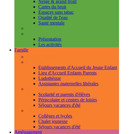
Neige & grand froid
Cartes du bruit
Espaces sans tabac
Qualité de l'eau
Santé mentale
Handicap & accessibilité
L'Espace de Vie Solidaire
Présentation
Les activités
Famille
Espace Citoyens
0-3 ans
Etablissements d'Accueil du Jeune Enfant
Lieu d'Accueil Enfants Parents
Ludothèque
Assistantes maternelles libérales
3-11 ans
Scolarité et parents d'élèves
Périscolaire et centres de loisirs
Séjours vacances d'été
11-18 ans
Collèges et lycées
Chalet jeunesse
Séjours vacances d'été
Aménagement