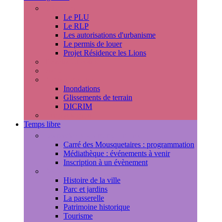
Urbanisme
Le PLU
Le RLP
Les autorisations d'urbanisme
Le permis de louer
Projet Résidence les Lions
Travaux en cours
Voirie
Risques majeurs
Inondations
Glissements de terrain
DICRIM
Environnement
Temps libre
Les rendez-vous marlyportains
Carré des Mousquetaires : programmation
Médiathèque : événements à venir
Inscription à un évènement
Découvrir la ville
Histoire de la ville
Parc et jardins
La passerelle
Patrimoine historique
Tourisme