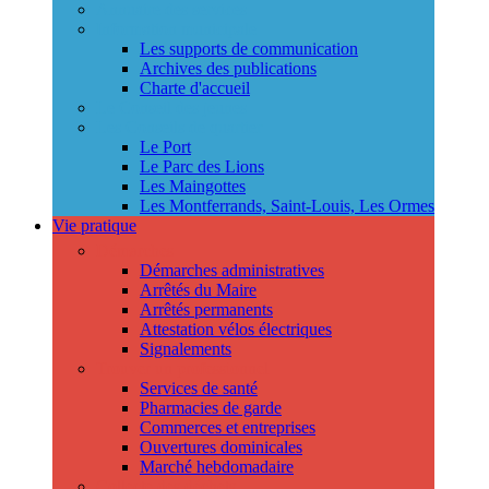
Annuaire des services
Information municipale
Les supports de communication
Archives des publications
Charte d'accueil
Le Conseil des jeunes
Les Conseils de quartier
Le Port
Le Parc des Lions
Les Maingottes
Les Montferrands, Saint-Louis, Les Ormes
Vie pratique
Démarches
Démarches administratives
Arrêtés du Maire
Arrêtés permanents
Attestation vélos électriques
Signalements
Trouver un professionnel
Services de santé
Pharmacies de garde
Commerces et entreprises
Ouvertures dominicales
Marché hebdomadaire
Collecte des déchets