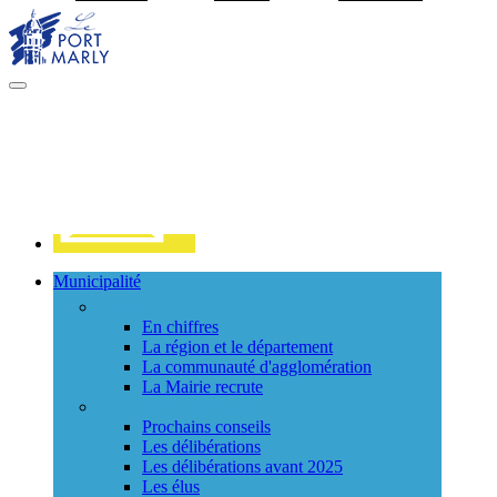
Visiter la page accueil du site de Port Marly
MENU
PRINCIPAL
Contact
Municipalité
La ville
En chiffres
La région et le département
La communauté d'agglomération
La Mairie recrute
Le Conseil Municipal
Prochains conseils
Les délibérations
Les délibérations avant 2025
Les élus