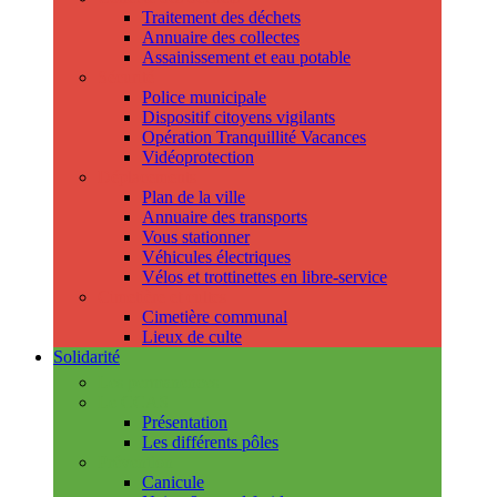
Traitement des déchets
Annuaire des collectes
Assainissement et eau potable
Sécurité
Police municipale
Dispositif citoyens vigilants
Opération Tranquillité Vacances
Vidéoprotection
Déplacements
Plan de la ville
Annuaire des transports
Vous stationner
Véhicules électriques
Vélos et trottinettes en libre-service
Cimetière et cultes
Cimetière communal
Lieux de culte
Solidarité
Les permanences
Le CCAS
Présentation
Les différents pôles
Prévention
Canicule