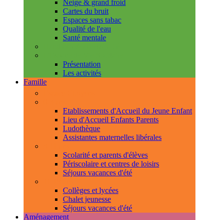
Neige & grand froid
Cartes du bruit
Espaces sans tabac
Qualité de l'eau
Santé mentale
Handicap & accessibilité
L'Espace de Vie Solidaire
Présentation
Les activités
Famille
Espace Citoyens
0-3 ans
Etablissements d'Accueil du Jeune Enfant
Lieu d'Accueil Enfants Parents
Ludothèque
Assistantes maternelles libérales
3-11 ans
Scolarité et parents d'élèves
Périscolaire et centres de loisirs
Séjours vacances d'été
11-18 ans
Collèges et lycées
Chalet jeunesse
Séjours vacances d'été
Aménagement