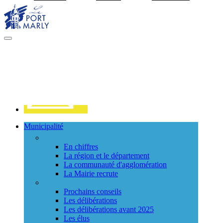
Visiter la page accueil du site de Port Marly
MENU
PRINCIPAL
Contact
Municipalité
La ville
En chiffres
La région et le département
La communauté d'agglomération
La Mairie recrute
Le Conseil Municipal
Prochains conseils
Les délibérations
Les délibérations avant 2025
Les élus