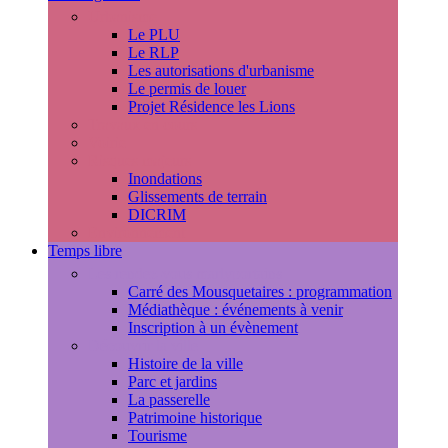
Urbanisme
Le PLU
Le RLP
Les autorisations d'urbanisme
Le permis de louer
Projet Résidence les Lions
Travaux en cours
Voirie
Risques majeurs
Inondations
Glissements de terrain
DICRIM
Environnement
Temps libre
Les rendez-vous marlyportains
Carré des Mousquetaires : programmation
Médiathèque : événements à venir
Inscription à un évènement
Découvrir la ville
Histoire de la ville
Parc et jardins
La passerelle
Patrimoine historique
Tourisme