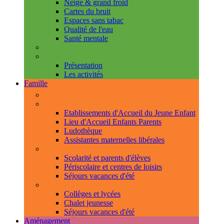
Neige & grand froid
Cartes du bruit
Espaces sans tabac
Qualité de l'eau
Santé mentale
Handicap & accessibilité
L'Espace de Vie Solidaire
Présentation
Les activités
Famille
Espace Citoyens
0-3 ans
Etablissements d'Accueil du Jeune Enfant
Lieu d'Accueil Enfants Parents
Ludothèque
Assistantes maternelles libérales
3-11 ans
Scolarité et parents d'élèves
Périscolaire et centres de loisirs
Séjours vacances d'été
11-18 ans
Collèges et lycées
Chalet jeunesse
Séjours vacances d'été
Aménagement