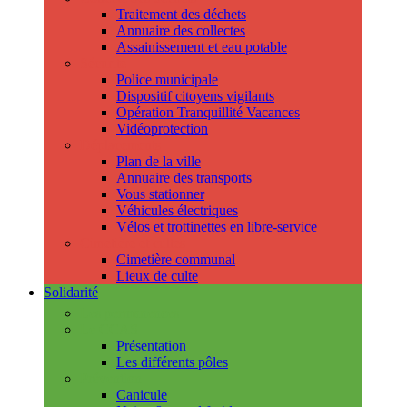
Traitement des déchets
Annuaire des collectes
Assainissement et eau potable
Sécurité
Police municipale
Dispositif citoyens vigilants
Opération Tranquillité Vacances
Vidéoprotection
Déplacements
Plan de la ville
Annuaire des transports
Vous stationner
Véhicules électriques
Vélos et trottinettes en libre-service
Cimetière et cultes
Cimetière communal
Lieux de culte
Solidarité
Les permanences
Le CCAS
Présentation
Les différents pôles
Prévention
Canicule