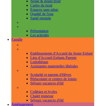
Neige & grand froid
Cartes du bruit
Espaces sans tabac
Qualité de l'eau
Santé mentale
Handicap & accessibilité
L'Espace de Vie Solidaire
Présentation
Les activités
Famille
Espace Citoyens
0-3 ans
Etablissements d'Accueil du Jeune Enfant
Lieu d'Accueil Enfants Parents
Ludothèque
Assistantes maternelles libérales
3-11 ans
Scolarité et parents d'élèves
Périscolaire et centres de loisirs
Séjours vacances d'été
11-18 ans
Collèges et lycées
Chalet jeunesse
Séjours vacances d'été
Aménagement