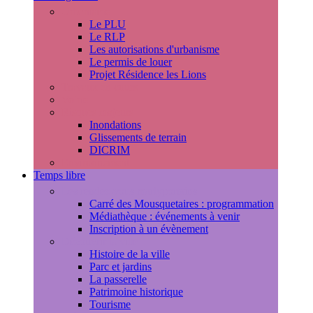
Urbanisme
Le PLU
Le RLP
Les autorisations d'urbanisme
Le permis de louer
Projet Résidence les Lions
Travaux en cours
Voirie
Risques majeurs
Inondations
Glissements de terrain
DICRIM
Environnement
Temps libre
Les rendez-vous marlyportains
Carré des Mousquetaires : programmation
Médiathèque : événements à venir
Inscription à un évènement
Découvrir la ville
Histoire de la ville
Parc et jardins
La passerelle
Patrimoine historique
Tourisme