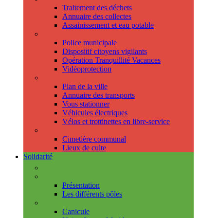
Traitement des déchets
Annuaire des collectes
Assainissement et eau potable
Sécurité
Police municipale
Dispositif citoyens vigilants
Opération Tranquillité Vacances
Vidéoprotection
Déplacements
Plan de la ville
Annuaire des transports
Vous stationner
Véhicules électriques
Vélos et trottinettes en libre-service
Cimetière et cultes
Cimetière communal
Lieux de culte
Solidarité
Les permanences
Le CCAS
Présentation
Les différents pôles
Prévention
Canicule