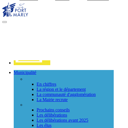
Visiter la page accueil du site de Port Marly
MENU
PRINCIPAL
Contact
Municipalité
La ville
En chiffres
La région et le département
La communauté d'agglomération
La Mairie recrute
Le Conseil Municipal
Prochains conseils
Les délibérations
Les délibérations avant 2025
Les élus