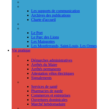
Annuaire des services
Information municipale
Les supports de communication
Archives des publications
Charte d'accueil
Le Conseil des jeunes
Les Conseils de quartier
Le Port
Le Parc des Lions
Les Maingottes
Les Montferrands, Saint-Louis, Les Ormes
Vie pratique
Démarches
Démarches administratives
Arrêtés du Maire
Arrêtés permanents
Attestation vélos électriques
Signalements
Trouver un professionnel
Services de santé
Pharmacies de garde
Commerces et entreprises
Ouvertures dominicales
Marché hebdomadaire
Collecte des déchets