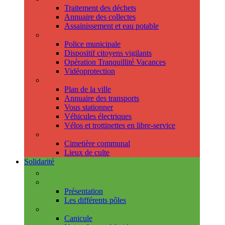
Traitement des déchets
Annuaire des collectes
Assainissement et eau potable
Sécurité
Police municipale
Dispositif citoyens vigilants
Opération Tranquillité Vacances
Vidéoprotection
Déplacements
Plan de la ville
Annuaire des transports
Vous stationner
Véhicules électriques
Vélos et trottinettes en libre-service
Cimetière et cultes
Cimetière communal
Lieux de culte
Solidarité
Les permanences
Le CCAS
Présentation
Les différents pôles
Prévention
Canicule