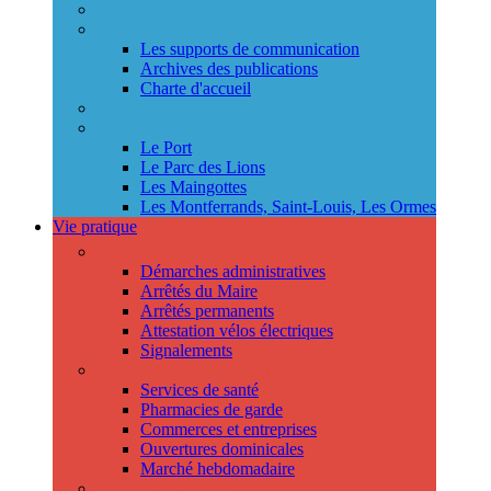
Annuaire des services
Information municipale
Les supports de communication
Archives des publications
Charte d'accueil
Le Conseil des jeunes
Les Conseils de quartier
Le Port
Le Parc des Lions
Les Maingottes
Les Montferrands, Saint-Louis, Les Ormes
Vie pratique
Démarches
Démarches administratives
Arrêtés du Maire
Arrêtés permanents
Attestation vélos électriques
Signalements
Trouver un professionnel
Services de santé
Pharmacies de garde
Commerces et entreprises
Ouvertures dominicales
Marché hebdomadaire
Collecte des déchets