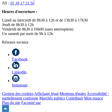
Tél :
01 39 17 31 50
Heures d'ouverture :
Lundi au mercredi de 8h30 à 12h et de 13h30 à 17h30
Jeudi de 8h30 à 12h
Vendredi de 8h30 à 16h00 (sans interruption)
Un samedi par mois de 9h à 12h
Réseaux sociaux
Facebook
LinkedIn
Instagram
Gestion des cookies
Affichage légal
Mentions légales
Accessibilité :
partiellement conforme
Marchés publics
Contribuer
Mon espace
Plan du site
Façonné par
Remonter
en