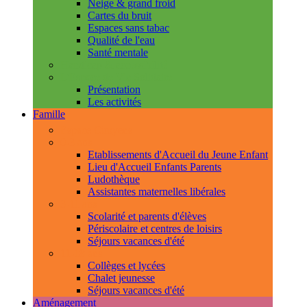
Neige & grand froid
Cartes du bruit
Espaces sans tabac
Qualité de l'eau
Santé mentale
Handicap & accessibilité
L'Espace de Vie Solidaire
Présentation
Les activités
Famille
Espace Citoyens
0-3 ans
Etablissements d'Accueil du Jeune Enfant
Lieu d'Accueil Enfants Parents
Ludothèque
Assistantes maternelles libérales
3-11 ans
Scolarité et parents d'élèves
Périscolaire et centres de loisirs
Séjours vacances d'été
11-18 ans
Collèges et lycées
Chalet jeunesse
Séjours vacances d'été
Aménagement