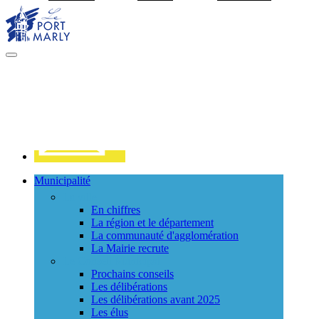
Visiter la page accueil du site de Port Marly
MENU
PRINCIPAL
Contact
Municipalité
La ville
En chiffres
La région et le département
La communauté d'agglomération
La Mairie recrute
Le Conseil Municipal
Prochains conseils
Les délibérations
Les délibérations avant 2025
Les élus