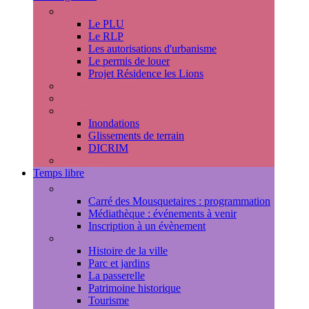
Urbanisme
Le PLU
Le RLP
Les autorisations d'urbanisme
Le permis de louer
Projet Résidence les Lions
Travaux en cours
Voirie
Risques majeurs
Inondations
Glissements de terrain
DICRIM
Environnement
Temps libre
Les rendez-vous marlyportains
Carré des Mousquetaires : programmation
Médiathèque : événements à venir
Inscription à un évènement
Découvrir la ville
Histoire de la ville
Parc et jardins
La passerelle
Patrimoine historique
Tourisme