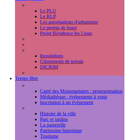
Urbanisme
Le PLU
Le RLP
Les autorisations d'urbanisme
Le permis de louer
Projet Résidence les Lions
Travaux en cours
Voirie
Risques majeurs
Inondations
Glissements de terrain
DICRIM
Environnement
Temps libre
Les rendez-vous marlyportains
Carré des Mousquetaires : programmation
Médiathèque : événements à venir
Inscription à un évènement
Découvrir la ville
Histoire de la ville
Parc et jardins
La passerelle
Patrimoine historique
Tourisme