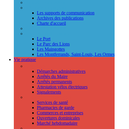
Annuaire des services
Information municipale
Les supports de communication
Archives des publications
Charte d'accueil
Le Conseil des jeunes
Les Conseils de quartier
Le Port
Le Parc des Lions
Les Maingottes
Les Montferrands, Saint-Louis, Les Ormes
Vie pratique
Démarches
Démarches administratives
Arrêtés du Maire
Arrêtés permanents
Attestation vélos électriques
Signalements
Trouver un professionnel
Services de santé
Pharmacies de garde
Commerces et entreprises
Ouvertures dominicales
Marché hebdomadaire
Collecte des déchets