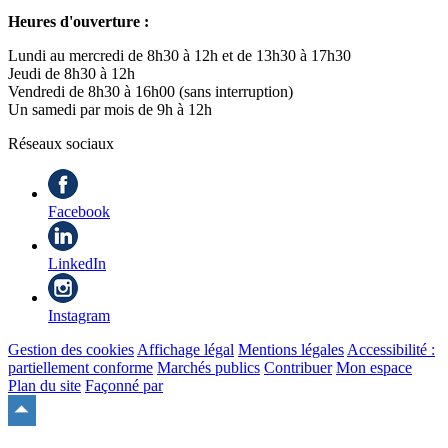
Heures d'ouverture :
Lundi au mercredi de 8h30 à 12h et de 13h30 à 17h30
Jeudi de 8h30 à 12h
Vendredi de 8h30 à 16h00 (sans interruption)
Un samedi par mois de 9h à 12h
Réseaux sociaux
Facebook
LinkedIn
Instagram
Gestion des cookies
Affichage légal
Mentions légales
Accessibilité :
partiellement conforme
Marchés publics
Contribuer
Mon espace
Plan du site
Façonné par
Remonter
en
haut