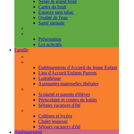
Neige & grand froid
Cartes du bruit
Espaces sans tabac
Qualité de l'eau
Santé mentale
Handicap & accessibilité
L'Espace de Vie Solidaire
Présentation
Les activités
Famille
Espace Citoyens
0-3 ans
Etablissements d'Accueil du Jeune Enfant
Lieu d'Accueil Enfants Parents
Ludothèque
Assistantes maternelles libérales
3-11 ans
Scolarité et parents d'élèves
Périscolaire et centres de loisirs
Séjours vacances d'été
11-18 ans
Collèges et lycées
Chalet jeunesse
Séjours vacances d'été
Aménagement