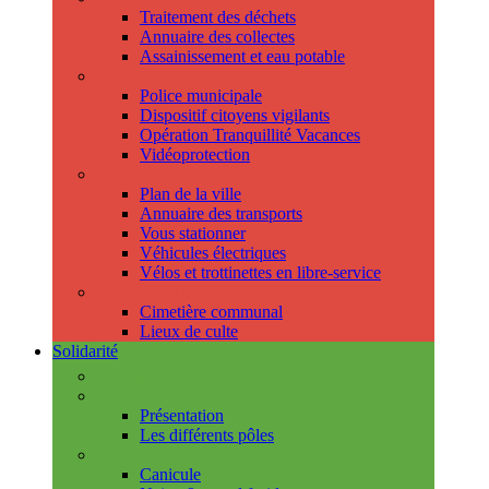
Traitement des déchets
Annuaire des collectes
Assainissement et eau potable
Sécurité
Police municipale
Dispositif citoyens vigilants
Opération Tranquillité Vacances
Vidéoprotection
Déplacements
Plan de la ville
Annuaire des transports
Vous stationner
Véhicules électriques
Vélos et trottinettes en libre-service
Cimetière et cultes
Cimetière communal
Lieux de culte
Solidarité
Les permanences
Le CCAS
Présentation
Les différents pôles
Prévention
Canicule