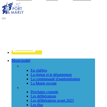
Visiter la page accueil du site de Port Marly
MENU
PRINCIPAL
Contact
Municipalité
La ville
En chiffres
La région et le département
La communauté d'agglomération
La Mairie recrute
Le Conseil Municipal
Prochains conseils
Les délibérations
Les délibérations avant 2025
Les élus