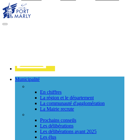
Visiter la page accueil du site de Port Marly
MENU
PRINCIPAL
Contact
Municipalité
La ville
En chiffres
La région et le département
La communauté d'agglomération
La Mairie recrute
Le Conseil Municipal
Prochains conseils
Les délibérations
Les délibérations avant 2025
Les élus