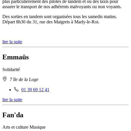
plus particulièrement des pilotes de tandem et ou des taxis pour
assurer le transport de nos adhérents malvoyants ou non voyants.
Des sorties en tandem sont organisées tous les samedis matins.
Départ 8h30 du 31, rue des Maigrets à Marly-le-Roi.
lire la suite
Emmaüs
Solidarité
Adresse
7 île de la Loge
:
Téléphone
01 39 69 12 41
fixe
lire la suite
:
Fan'da
Arts et culture
Musique