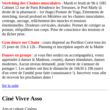
Stretching des Chaines musculaires
: Mardi et Jeudi de 9h à 10H.
Cabinet 12 rue de Paris Résidence les Terrasses, le Port Marly (à
droite de la pharmacie - 1er étage) Posture de Yoga, Etirements de
stretching, travail profond en Mézières sur les chaines musculaires.
centrage, ancrage, relâchement des muscles et tensions
émotionnelles. Douleurs cervicales, dorsales. Permet de corriger sa
posture, rééquilibrer son corps. Prise de conscience des tensions et
du lâcher prise.
Gym douce sur Chaise
: cours dispensé au Pavillon Corot tous les
15 jours de 11h à 12h - Planning et inscription auprès de la Mairie
Danses en groupe
: si vous êtes seul(e) ou accompagné(e), venez
apprendre à danser le Madison, country, danses irlandaises, danses
modernes. Aucun niveau demandé, juste l'envie de s'amuser de
partager !. Les ateliers ont lieu le dimanche de 16h30 à 19h (suivi
d'un verre de l'amitié pour faire connaissance !). Inscrivez vous afin
de recevoir les prochaines dates !
lire la suite
Ciné Vivre Asso
Arts et culture
Cinéma