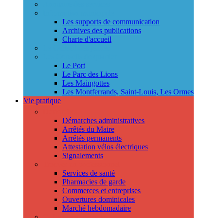
Annuaire des services
Information municipale
Les supports de communication
Archives des publications
Charte d'accueil
Le Conseil des jeunes
Les Conseils de quartier
Le Port
Le Parc des Lions
Les Maingottes
Les Montferrands, Saint-Louis, Les Ormes
Vie pratique
Démarches
Démarches administratives
Arrêtés du Maire
Arrêtés permanents
Attestation vélos électriques
Signalements
Trouver un professionnel
Services de santé
Pharmacies de garde
Commerces et entreprises
Ouvertures dominicales
Marché hebdomadaire
Collecte des déchets