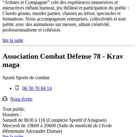
“Artistes et Compagnie” crée des expériences immersives et
interactives mêlant humour, jeu théâtral et participation du public :
Cluedo géants, murder parties, chasses au trésor, spectacles et
formations. Nous accompagnons entreprises, collectivités et tout
public avec des animations sur mesure, alliant créativité,
professionnalisme et cohésion.
lire la suite
Association Combat Défense 78 - Krav
maga
Sports
Sports de combat
Téléphone
06 50 70 84 14
mobile
:
Nous écrire
Tout public.
Horaires :
Samedi de 9h30 à 11h (Complexe Sportif d'Artagnan)
Mercredi de 19h00 à 20h00 (Salle de motricité de l’école
élémentaire Alexandre Dumas)
lire la suite