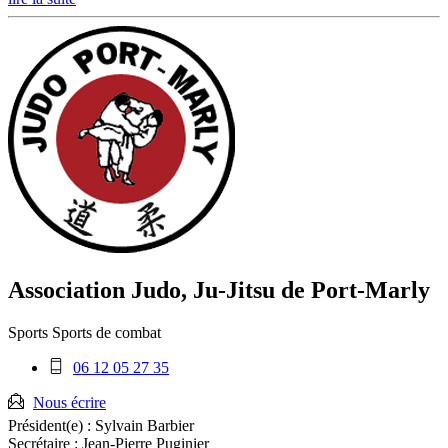
Association Judo, Ju-Jitsu de Port-Marly
Sports
Sports de combat
Téléphone
06 12 05 27 35
mobile
:
Nous écrire
Président(e) :
Sylvain Barbier
Secrétaire :
Jean-Pierre Puginier