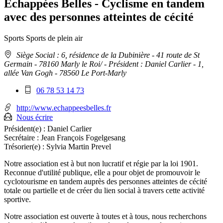
Echappées Belles - Cyclisme en tandem
avec des personnes atteintes de cécité
Sports
Sports de plein air
Adresse
Siège Social : 6, résidence de la Dubinière - 41 route de St
:
Germain - 78160 Marly le Roi/
- Président : Daniel Carlier - 1,
allée Van Gogh - 78560 Le Port-Marly
Téléphone
06 78 53 14 73
mobile
:
http://www.echappeesbelles.fr
Nous écrire
Président(e) :
Daniel Carlier
Secrétaire :
Jean François Fogelgesang
Trésorier(e) :
Sylvia Martin Prevel
Notre association est à but non lucratif et régie par la loi 1901.
Reconnue d'utilité publique, elle a pour objet de promouvoir le
cyclotourisme en tandem auprès des personnes atteintes de cécité
totale ou partielle et de créer du lien social à travers cette activité
sportive.
Notre association est ouverte à toutes et à tous, nous recherchons