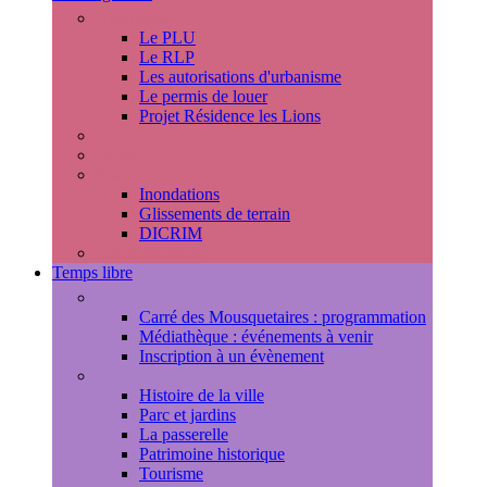
Urbanisme
Le PLU
Le RLP
Les autorisations d'urbanisme
Le permis de louer
Projet Résidence les Lions
Travaux en cours
Voirie
Risques majeurs
Inondations
Glissements de terrain
DICRIM
Environnement
Temps libre
Les rendez-vous marlyportains
Carré des Mousquetaires : programmation
Médiathèque : événements à venir
Inscription à un évènement
Découvrir la ville
Histoire de la ville
Parc et jardins
La passerelle
Patrimoine historique
Tourisme