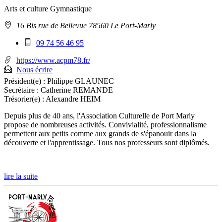
Arts et culture
Gymnastique
Adresse
16 Bis rue de Bellevue 78560 Le Port-Marly
:
Téléphone
09 74 56 46 95
mobile
:
https://www.acpm78.fr/
Nous écrire
Président(e) :
Philippe GLAUNEC
Secrétaire :
Catherine REMANDE
Trésorier(e) :
Alexandre HEIM
Depuis plus de 40 ans, l'Association Culturelle de Port Marly
propose de nombreuses activités. Convivialité, professionnalisme
permettent aux petits comme aux grands de s'épanouir dans la
découverte et l'apprentissage. Tous nos professeurs sont diplômés.
lire la suite