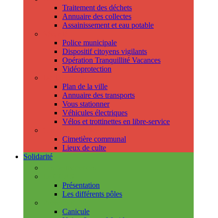
Traitement des déchets
Annuaire des collectes
Assainissement et eau potable
Sécurité
Police municipale
Dispositif citoyens vigilants
Opération Tranquillité Vacances
Vidéoprotection
Déplacements
Plan de la ville
Annuaire des transports
Vous stationner
Véhicules électriques
Vélos et trottinettes en libre-service
Cimetière et cultes
Cimetière communal
Lieux de culte
Solidarité
Les permanences
Le CCAS
Présentation
Les différents pôles
Prévention
Canicule