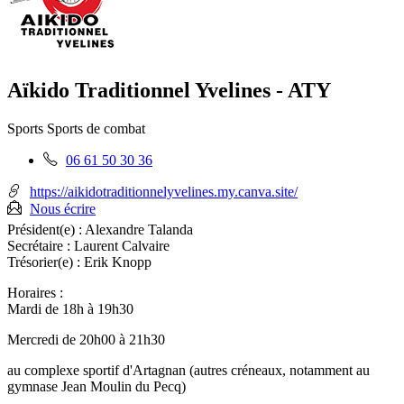
Aïkido Traditionnel Yvelines - ATY
Sports
Sports de combat
Téléphone
06 61 50 30 36
fixe
:
https://aikidotraditionnelyvelines.my.canva.site/
Nous écrire
Président(e) :
Alexandre Talanda
Secrétaire :
Laurent Calvaire
Trésorier(e) :
Erik Knopp
Horaires :
Mardi de 18h à 19h30
Mercredi de 20h00 à 21h30
au complexe sportif d'Artagnan (autres créneaux, notamment au
gymnase Jean Moulin du Pecq)