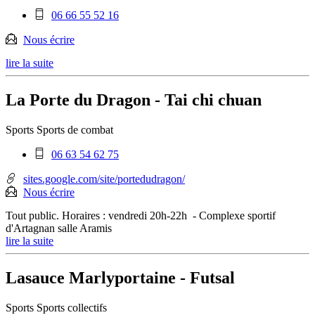
Téléphone
06 66 55 52 16
mobile
:
Nous écrire
lire la suite
La Porte du Dragon - Tai chi chuan
Sports
Sports de combat
Téléphone
06 63 54 62 75
mobile
:
sites.google.com/site/portedudragon/
Nous écrire
Tout public. Horaires : vendredi 20h-22h - Complexe sportif
d'Artagnan salle Aramis
lire la suite
Lasauce Marlyportaine - Futsal
Sports
Sports collectifs