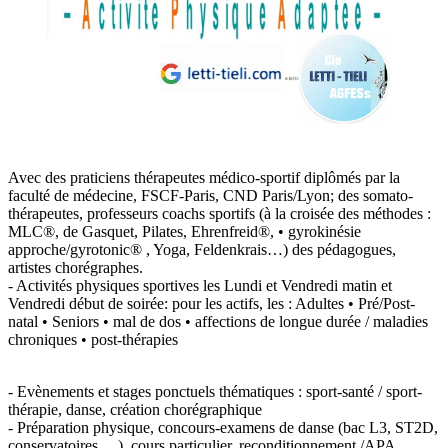
Avec des praticiens thérapeutes médico-sportif diplômés par la
faculté de médecine, FSCF-Paris, CND Paris/Lyon; des somato-
thérapeutes, professeurs coachs sportifs (à la croisée des méthodes :
MLC®, de Gasquet, Pilates, Ehrenfreid®, • gyrokinésie
approche/gyrotonic® , Yoga, Feldenkrais…) des pédagogues,
artistes chorégraphes.
- Activités physiques sportives les Lundi et Vendredi matin et
Vendredi début de soirée: pour les actifs, les : Adultes • Pré/Post-
natal • Seniors • mal de dos • affections de longue durée / maladies
chroniques • post-thérapies
- Evènements et stages ponctuels thématiques : sport-santé / sport-
thérapie, danse, création chorégraphique
- Préparation physique, concours-examens de danse (bac L3, ST2D,
conservatoires …), cours particulier, reconditionnement /APA, …