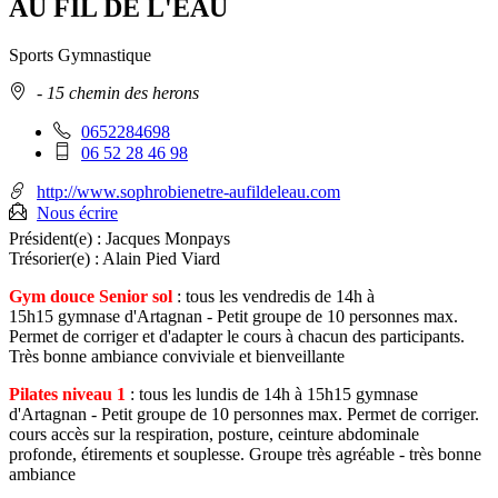
AU FIL DE L'EAU
Sports
Gymnastique
Adresse
- 15 chemin des herons
:
Téléphone
0652284698
fixe
Téléphone
06 52 28 46 98
:
mobile
:
http://www.sophrobienetre-aufildeleau.com
Nous écrire
Président(e) :
Jacques Monpays
Trésorier(e) :
Alain Pied Viard
Gym douce Senior sol
: tous les vendredis de 14h à
15h15 gymnase d'Artagnan - Petit groupe de 10 personnes max.
Permet de corriger et d'adapter le cours à chacun des participants.
Très bonne ambiance conviviale et bienveillante
Pilates niveau 1
: tous les lundis de 14h à 15h15 gymnase
d'Artagnan - Petit groupe de 10 personnes max. Permet de corriger.
cours accès sur la respiration, posture, ceinture abdominale
profonde, étirements et souplesse. Groupe très agréable - très bonne
ambiance