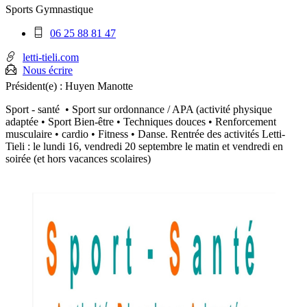
Sports
Gymnastique
Téléphone
06 25 88 81 47
mobile
:
letti-tieli.com
Nous écrire
Président(e) :
Huyen Manotte
Sport - santé • Sport sur ordonnance / APA (activité physique
adaptée • Sport Bien-être • Techniques douces • Renforcement
musculaire • cardio • Fitness • Danse. Rentrée des activités Letti-
Tieli : le lundi 16, vendredi 20 septembre le matin et vendredi en
soirée (et hors vacances scolaires)