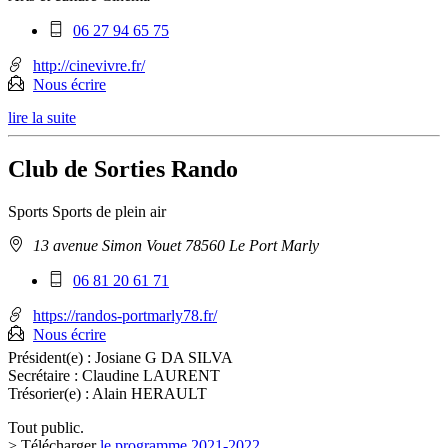
Téléphone
06 27 94 65 75
mobile
:
http://cinevivre.fr/
Nous écrire
lire la suite
Club de Sorties Rando
Sports
Sports de plein air
Adresse
13 avenue Simon Vouet 78560 Le Port Marly
:
Téléphone
06 81 20 61 71
mobile
:
https://randos-portmarly78.fr/
Nous écrire
Président(e) :
Josiane G DA SILVA
Secrétaire :
Claudine LAURENT
Trésorier(e) :
Alain HERAULT
Tout public.
> Télécharger
le programme 2021-2022