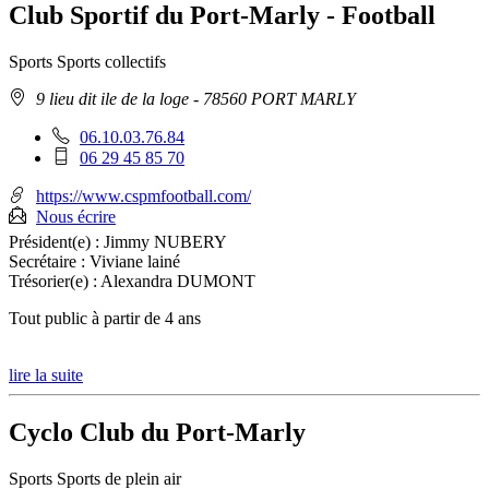
Club Sportif du Port-Marly - Football
Sports
Sports collectifs
Adresse
9 lieu dit ile de la loge
- 78560 PORT MARLY
:
Téléphone
06.10.03.76.84
fixe
Téléphone
06 29 45 85 70
:
mobile
:
https://www.cspmfootball.com/
Nous écrire
Président(e) :
Jimmy NUBERY
Secrétaire :
Viviane lainé
Trésorier(e) :
Alexandra DUMONT
Tout public à partir de 4 ans
lire la suite
Cyclo Club du Port-Marly
Sports
Sports de plein air