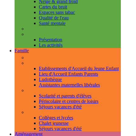
Neige & grand froid
Cartes du bruit
Espaces sans tabac
Qualité de l'eau
Santé mentale
Handicap & accessibilité
L'Espace de Vie Solidaire
Présentation
Les activités
Famille
Espace Citoyens
0-3 ans
Etablissements d'Accueil du Jeune Enfant
Lieu d'Accueil Enfants Parents
Ludothèque
Assistantes maternelles libérales
3-11 ans
Scolarité et parents d'élèves
Périscolaire et centres de loisirs
Séjours vacances d'été
11-18 ans
Collèges et lycées
Chalet jeunesse
Séjours vacances d'été
Aménagement