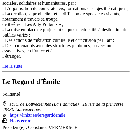
sociales, solidaires et humanitaires, par :
- L’organisation de cours, ateliers, formations et stages thématiques ;
- La création, la production et la diffusion de spectacles vivants,
notamment à travers sa troupe
de théâtre « Les Arty Portains » ;
- La mise en place de projets artistiques et éducatifs à destination de
publics variés ;
- Des actions de médiation culturelle et d’inclusion par l’art ;
- Des partenariats avec des structures publiques, privées ou
associatives, en France et à
l’étranger.
lire la suite
Le Regard d'Émile
Solidarité
Adresse
MJC de Louveciennes (La Fabrique) - 18 rue de la princesse
-
:
78430 Louveciennes
https://linktr.ee/leregarddemile
Nous écrire
Président(e) :
Constance VERMERSCH