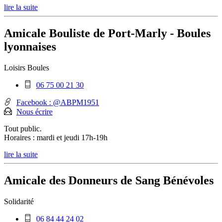
lire la suite
Amicale Bouliste de Port-Marly - Boules
lyonnaises
Loisirs
Boules
Téléphone
06 75 00 21 30
mobile
:
Facebook : @ABPM1951
Nous écrire
Tout public.
Horaires : mardi et jeudi 17h-19h
lire la suite
Amicale des Donneurs de Sang Bénévoles
Solidarité
Téléphone
06 84 44 24 02