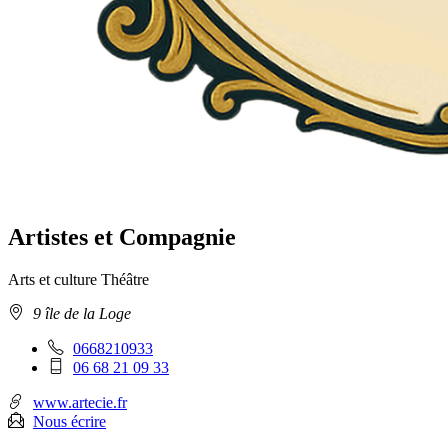
Artistes et Compagnie
Arts et culture
Théâtre
Adresse
9 île de la Loge
:
Téléphone
0668210933
fixe
Téléphone
06 68 21 09 33
:
mobile
:
www.artecie.fr
Nous écrire