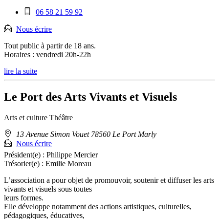
Téléphone
06 58 21 59 92
mobile
:
Nous écrire
Tout public à partir de 18 ans.
Horaires : vendredi 20h-22h
lire la suite
Le Port des Arts Vivants et Visuels
Arts et culture
Théâtre
Adresse
13 Avenue Simon Vouet 78560 Le Port Marly
:
Nous écrire
Président(e) :
Philippe Mercier
Trésorier(e) :
Emilie Moreau
L’association a pour objet de promouvoir, soutenir et diffuser les arts
vivants et visuels sous toutes
leurs formes.
Elle développe notamment des actions artistiques, culturelles,
pédagogiques, éducatives,