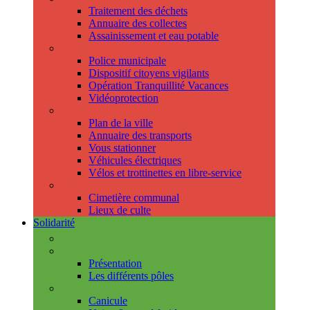
Traitement des déchets
Annuaire des collectes
Assainissement et eau potable
Sécurité
Police municipale
Dispositif citoyens vigilants
Opération Tranquillité Vacances
Vidéoprotection
Déplacements
Plan de la ville
Annuaire des transports
Vous stationner
Véhicules électriques
Vélos et trottinettes en libre-service
Cimetière et cultes
Cimetière communal
Lieux de culte
Solidarité
Les permanences
Le CCAS
Présentation
Les différents pôles
Prévention
Canicule