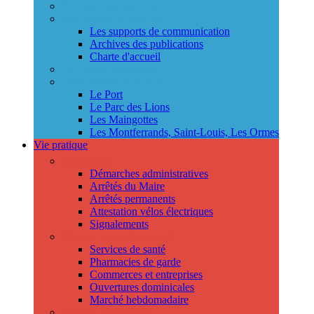
Annuaire des services
Information municipale
Les supports de communication
Archives des publications
Charte d'accueil
Le Conseil des jeunes
Les Conseils de quartier
Le Port
Le Parc des Lions
Les Maingottes
Les Montferrands, Saint-Louis, Les Ormes
Vie pratique
Démarches
Démarches administratives
Arrêtés du Maire
Arrêtés permanents
Attestation vélos électriques
Signalements
Trouver un professionnel
Services de santé
Pharmacies de garde
Commerces et entreprises
Ouvertures dominicales
Marché hebdomadaire
Collecte des déchets