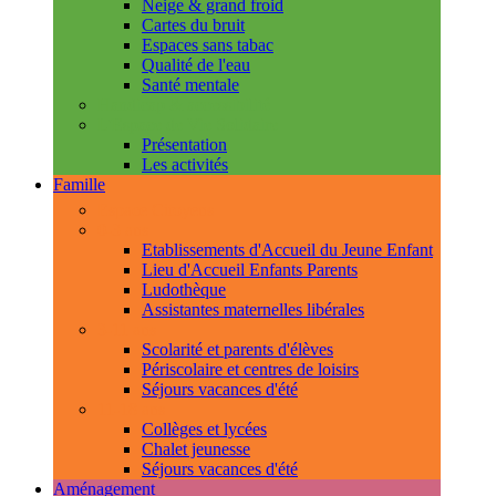
Neige & grand froid
Cartes du bruit
Espaces sans tabac
Qualité de l'eau
Santé mentale
Handicap & accessibilité
L'Espace de Vie Solidaire
Présentation
Les activités
Famille
Espace Citoyens
0-3 ans
Etablissements d'Accueil du Jeune Enfant
Lieu d'Accueil Enfants Parents
Ludothèque
Assistantes maternelles libérales
3-11 ans
Scolarité et parents d'élèves
Périscolaire et centres de loisirs
Séjours vacances d'été
11-18 ans
Collèges et lycées
Chalet jeunesse
Séjours vacances d'été
Aménagement