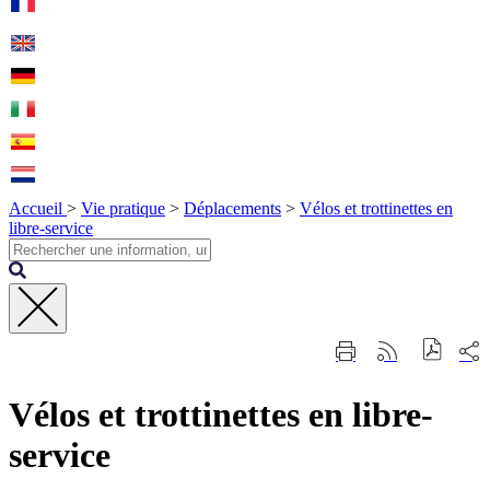
Accueil
>
Vie pratique
>
Déplacements
>
Vélos et trottinettes en
libre-service
Fermer
Part
Imprimer
Générer
la
sur
cette
le
recherche
les
page
flux
rése
Vélos et trottinettes en libre-
RSS
soci
service