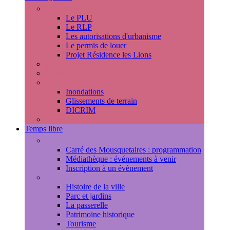
Urbanisme
Le PLU
Le RLP
Les autorisations d'urbanisme
Le permis de louer
Projet Résidence les Lions
Travaux en cours
Voirie
Risques majeurs
Inondations
Glissements de terrain
DICRIM
Environnement
Temps libre
Les rendez-vous marlyportains
Carré des Mousquetaires : programmation
Médiathèque : événements à venir
Inscription à un évènement
Découvrir la ville
Histoire de la ville
Parc et jardins
La passerelle
Patrimoine historique
Tourisme