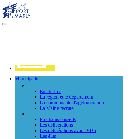
Visiter la page accueil du site de Port Marly
MENU
PRINCIPAL
Contact
Municipalité
La ville
En chiffres
La région et le département
La communauté d'agglomération
La Mairie recrute
Le Conseil Municipal
Prochains conseils
Les délibérations
Les délibérations avant 2025
Les élus