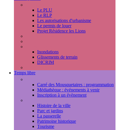
Urbanisme
Le PLU
Le RLP
Les autorisations d'urbanisme
Le permis de louer
Projet Résidence les Lions
Travaux en cours
Voirie
Risques majeurs
Inondations
Glissements de terrain
DICRIM
Environnement
Temps libre
Les rendez-vous marlyportains
Carré des Mousquetaires : programmation
Médiathèque : événements à venir
Inscription à un évènement
Découvrir la ville
Histoire de la ville
Parc et jardins
La passerelle
Patrimoine historique
Tourisme