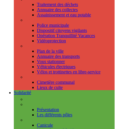
Traitement des déchets
Annuaire des collectes
Assainissement et eau potable
Sécurité
Police municipale
Dispositif citoyens vigilants
Opération Tranquillité Vacances
Vidéoprotection
Déplacements
Plan de la ville
Annuaire des transports
Vous stationner
Véhicules électriques
Vélos et trottinettes en libre-service
Cimetière et cultes
Cimetière communal
Lieux de culte
Solidarité
Les permanences
Le CCAS
Présentation
Les différents pôles
Prévention
Canicule