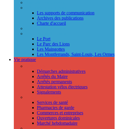
Annuaire des services
Information municipale
Les supports de communication
Archives des publications
Charte d'accueil
Le Conseil des jeunes
Les Conseils de quartier
Le Port
Le Parc des Lions
Les Maingottes
Les Montferrands, Saint-Louis, Les Ormes
Vie pratique
Démarches
Démarches administratives
Arrêtés du Maire
Arrêtés permanents
Attestation vélos électriques
Signalements
Trouver un professionnel
Services de santé
Pharmacies de garde
Commerces et entreprises
Ouvertures dominicales
Marché hebdomadaire
Collecte des déchets