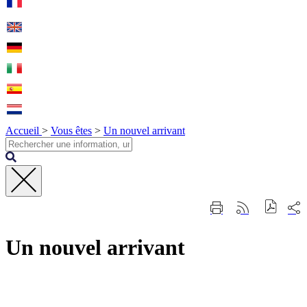
Accueil
>
Vous êtes
>
Un nouvel arrivant
Fermer
Part
Imprimer
Générer
la
sur
cette
le
recherche
les
page
flux
rése
Un nouvel arrivant
RSS
soci
Contact