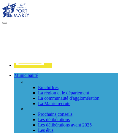
Visiter la page accueil du site de Port Marly
MENU
PRINCIPAL
Contact
Municipalité
La ville
En chiffres
La région et le département
La communauté d'agglomération
La Mairie recrute
Le Conseil Municipal
Prochains conseils
Les délibérations
Les délibérations avant 2025
Les élus