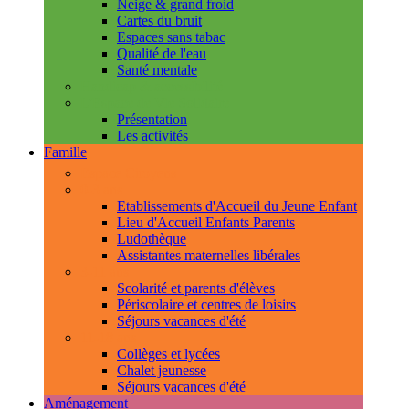
Neige & grand froid
Cartes du bruit
Espaces sans tabac
Qualité de l'eau
Santé mentale
Handicap & accessibilité
L'Espace de Vie Solidaire
Présentation
Les activités
Famille
Espace Citoyens
0-3 ans
Etablissements d'Accueil du Jeune Enfant
Lieu d'Accueil Enfants Parents
Ludothèque
Assistantes maternelles libérales
3-11 ans
Scolarité et parents d'élèves
Périscolaire et centres de loisirs
Séjours vacances d'été
11-18 ans
Collèges et lycées
Chalet jeunesse
Séjours vacances d'été
Aménagement