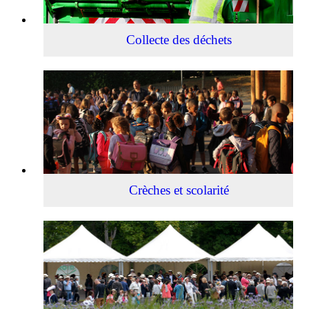
Collecte des déchets
Crèches
et
scolarité
Crèches et scolarité
Culture,
fêtes
et
animations