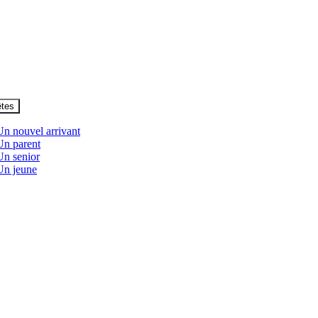
êtes
Un nouvel arrivant
Un parent
Un senior
Un jeune