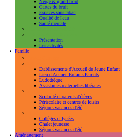
Neige & grand froid
Cartes du bruit
Espaces sans tabac
Qualité de l'eau
Santé mentale
Handicap & accessibilité
L'Espace de Vie Solidaire
Présentation
Les activités
Famille
Espace Citoyens
0-3 ans
Etablissements d'Accueil du Jeune Enfant
Lieu d'Accueil Enfants Parents
Ludothèque
Assistantes maternelles libérales
3-11 ans
Scolarité et parents d'élèves
Périscolaire et centres de loisirs
Séjours vacances d'été
11-18 ans
Collèges et lycées
Chalet jeunesse
Séjours vacances d'été
Aménagement