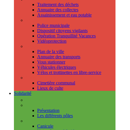
Traitement des déchets
Annuaire des collectes
Assainissement et eau potable
Sécurité
Police municipale
Dispositif citoyens vigilants
Opération Tranquillité Vacances
Vidéoprotection
Déplacements
Plan de la ville
Annuaire des transports
Vous stationner
Véhicules électriques
Vélos et trottinettes en libre-service
Cimetière et cultes
Cimetière communal
Lieux de culte
Solidarité
Les permanences
Le CCAS
Présentation
Les différents pôles
Prévention
Canicule