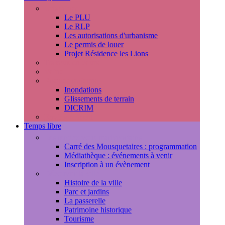
Urbanisme
Le PLU
Le RLP
Les autorisations d'urbanisme
Le permis de louer
Projet Résidence les Lions
Travaux en cours
Voirie
Risques majeurs
Inondations
Glissements de terrain
DICRIM
Environnement
Temps libre
Les rendez-vous marlyportains
Carré des Mousquetaires : programmation
Médiathèque : événements à venir
Inscription à un évènement
Découvrir la ville
Histoire de la ville
Parc et jardins
La passerelle
Patrimoine historique
Tourisme