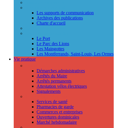
Annuaire des services
Information municipale
Les supports de communication
Archives des publications
Charte d'accueil
Le Conseil des jeunes
Les Conseils de quartier
Le Port
Le Parc des Lions
Les Maingottes
Les Montferrands, Saint-Louis, Les Ormes
Vie pratique
Démarches
Démarches administratives
Arrêtés du Maire
Arrêtés permanents
Attestation vélos électriques
Signalements
Trouver un professionnel
Services de santé
Pharmacies de garde
Commerces et entreprises
Ouvertures dominicales
Marché hebdomadaire
Collecte des déchets