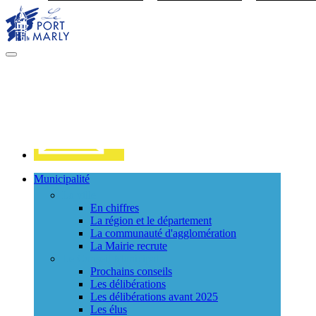
Visiter la page accueil du site de Port Marly
MENU
PRINCIPAL
Contact
Municipalité
La ville
En chiffres
La région et le département
La communauté d'agglomération
La Mairie recrute
Le Conseil Municipal
Prochains conseils
Les délibérations
Les délibérations avant 2025
Les élus