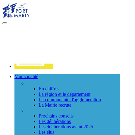
Visiter la page accueil du site de Port Marly
MENU
PRINCIPAL
Contact
Municipalité
La ville
En chiffres
La région et le département
La communauté d'agglomération
La Mairie recrute
Le Conseil Municipal
Prochains conseils
Les délibérations
Les délibérations avant 2025
Les élus