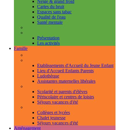
Neige & grand froid
Cartes du bruit
Espaces sans tabac
Qualité de l'eau
Santé mentale
Handicap & accessibilité
L'Espace de Vie Solidaire
Présentation
Les activités
Famille
Espace Citoyens
0-3 ans
Etablissements d'Accueil du Jeune Enfant
Lieu d'Accueil Enfants Parents
Ludothèque
Assistantes maternelles libérales
3-11 ans
Scolarité et parents d'élèves
Périscolaire et centres de loisirs
Séjours vacances d'été
11-18 ans
Collèges et lycées
Chalet jeunesse
Séjours vacances d'été
Aménagement