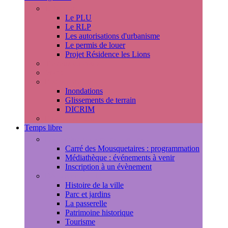
Urbanisme
Le PLU
Le RLP
Les autorisations d'urbanisme
Le permis de louer
Projet Résidence les Lions
Travaux en cours
Voirie
Risques majeurs
Inondations
Glissements de terrain
DICRIM
Environnement
Temps libre
Les rendez-vous marlyportains
Carré des Mousquetaires : programmation
Médiathèque : événements à venir
Inscription à un évènement
Découvrir la ville
Histoire de la ville
Parc et jardins
La passerelle
Patrimoine historique
Tourisme