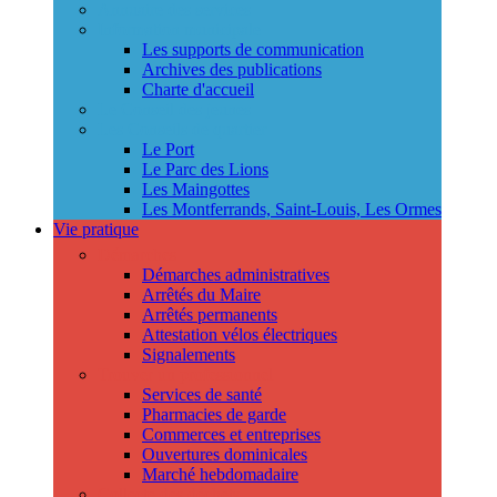
Annuaire des services
Information municipale
Les supports de communication
Archives des publications
Charte d'accueil
Le Conseil des jeunes
Les Conseils de quartier
Le Port
Le Parc des Lions
Les Maingottes
Les Montferrands, Saint-Louis, Les Ormes
Vie pratique
Démarches
Démarches administratives
Arrêtés du Maire
Arrêtés permanents
Attestation vélos électriques
Signalements
Trouver un professionnel
Services de santé
Pharmacies de garde
Commerces et entreprises
Ouvertures dominicales
Marché hebdomadaire
Collecte des déchets