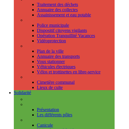
Traitement des déchets
Annuaire des collectes
Assainissement et eau potable
Sécurité
Police municipale
Dispositif citoyens vigilants
Opération Tranquillité Vacances
Vidéoprotection
Déplacements
Plan de la ville
Annuaire des transports
Vous stationner
Véhicules électriques
Vélos et trottinettes en libre-service
Cimetière et cultes
Cimetière communal
Lieux de culte
Solidarité
Les permanences
Le CCAS
Présentation
Les différents pôles
Prévention
Canicule