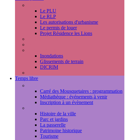
Urbanisme
Le PLU
Le RLP
Les autorisations d'urbanisme
Le permis de louer
Projet Résidence les Lions
Travaux en cours
Voirie
Risques majeurs
Inondations
Glissements de terrain
DICRIM
Environnement
Temps libre
Les rendez-vous marlyportains
Carré des Mousquetaires : programmation
Médiathèque : événements à venir
Inscription à un évènement
Découvrir la ville
Histoire de la ville
Parc et jardins
La passerelle
Patrimoine historique
Tourisme