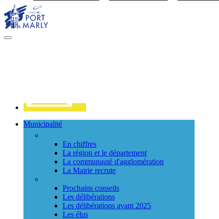
Visiter la page accueil du site de Port Marly
MENU
PRINCIPAL
Contact
Municipalité
La ville
En chiffres
La région et le département
La communauté d'agglomération
La Mairie recrute
Le Conseil Municipal
Prochains conseils
Les délibérations
Les délibérations avant 2025
Les élus