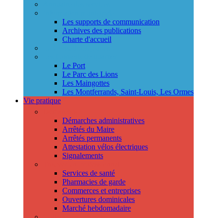
Annuaire des services
Information municipale
Les supports de communication
Archives des publications
Charte d'accueil
Le Conseil des jeunes
Les Conseils de quartier
Le Port
Le Parc des Lions
Les Maingottes
Les Montferrands, Saint-Louis, Les Ormes
Vie pratique
Démarches
Démarches administratives
Arrêtés du Maire
Arrêtés permanents
Attestation vélos électriques
Signalements
Trouver un professionnel
Services de santé
Pharmacies de garde
Commerces et entreprises
Ouvertures dominicales
Marché hebdomadaire
Collecte des déchets