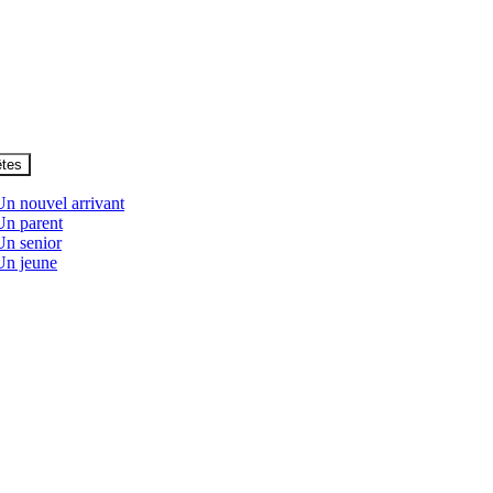
êtes
Un nouvel arrivant
Un parent
Un senior
Un jeune