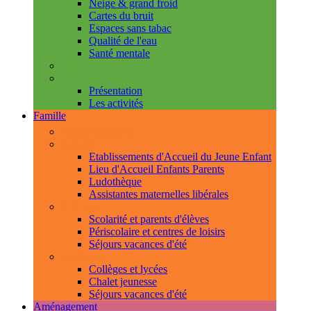
Neige & grand froid
Cartes du bruit
Espaces sans tabac
Qualité de l'eau
Santé mentale
Handicap & accessibilité
L'Espace de Vie Solidaire
Présentation
Les activités
Famille
Espace Citoyens
0-3 ans
Etablissements d'Accueil du Jeune Enfant
Lieu d'Accueil Enfants Parents
Ludothèque
Assistantes maternelles libérales
3-11 ans
Scolarité et parents d'élèves
Périscolaire et centres de loisirs
Séjours vacances d'été
11-18 ans
Collèges et lycées
Chalet jeunesse
Séjours vacances d'été
Aménagement