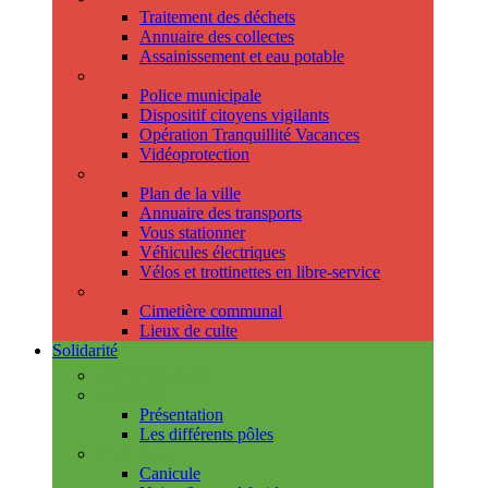
Traitement des déchets
Annuaire des collectes
Assainissement et eau potable
Sécurité
Police municipale
Dispositif citoyens vigilants
Opération Tranquillité Vacances
Vidéoprotection
Déplacements
Plan de la ville
Annuaire des transports
Vous stationner
Véhicules électriques
Vélos et trottinettes en libre-service
Cimetière et cultes
Cimetière communal
Lieux de culte
Solidarité
Les permanences
Le CCAS
Présentation
Les différents pôles
Prévention
Canicule