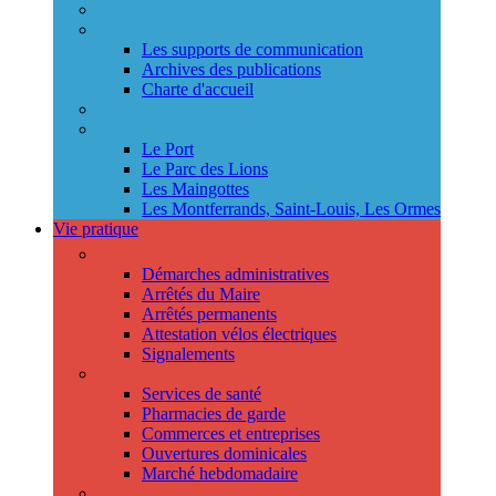
Annuaire des services
Information municipale
Les supports de communication
Archives des publications
Charte d'accueil
Le Conseil des jeunes
Les Conseils de quartier
Le Port
Le Parc des Lions
Les Maingottes
Les Montferrands, Saint-Louis, Les Ormes
Vie pratique
Démarches
Démarches administratives
Arrêtés du Maire
Arrêtés permanents
Attestation vélos électriques
Signalements
Trouver un professionnel
Services de santé
Pharmacies de garde
Commerces et entreprises
Ouvertures dominicales
Marché hebdomadaire
Collecte des déchets