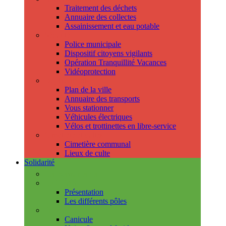
Traitement des déchets
Annuaire des collectes
Assainissement et eau potable
Sécurité
Police municipale
Dispositif citoyens vigilants
Opération Tranquillité Vacances
Vidéoprotection
Déplacements
Plan de la ville
Annuaire des transports
Vous stationner
Véhicules électriques
Vélos et trottinettes en libre-service
Cimetière et cultes
Cimetière communal
Lieux de culte
Solidarité
Les permanences
Le CCAS
Présentation
Les différents pôles
Prévention
Canicule