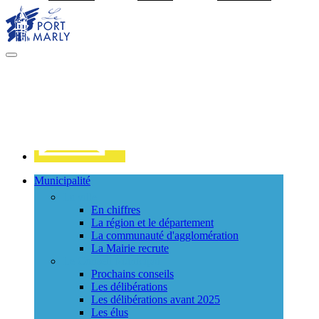
Visiter la page accueil du site de Port Marly
MENU
PRINCIPAL
Contact
Municipalité
La ville
En chiffres
La région et le département
La communauté d'agglomération
La Mairie recrute
Le Conseil Municipal
Prochains conseils
Les délibérations
Les délibérations avant 2025
Les élus