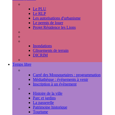
Urbanisme
Le PLU
Le RLP
Les autorisations d'urbanisme
Le permis de louer
Projet Résidence les Lions
Travaux en cours
Voirie
Risques majeurs
Inondations
Glissements de terrain
DICRIM
Environnement
Temps libre
Les rendez-vous marlyportains
Carré des Mousquetaires : programmation
Médiathèque : événements à venir
Inscription à un évènement
Découvrir la ville
Histoire de la ville
Parc et jardins
La passerelle
Patrimoine historique
Tourisme