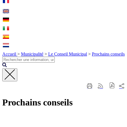
Accueil
>
Municipalité
>
Le Conseil Municipal
>
Prochains conseils
Fermer
Part
Imprimer
Générer
la
sur
cette
le
recherche
les
page
flux
rése
Prochains conseils
RSS
soci
Contact