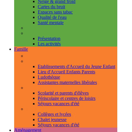
Neige & grand froid
Cartes du bruit
Espaces sans tabac
Qualité de l'eau
Santé mentale
Handicap & accessibilité
L'Espace de Vie Solidaire
Présentation
Les activités
Famille
Espace Citoyens
0-3 ans
Etablissements d'Accueil du Jeune Enfant
Lieu d'Accueil Enfants Parents
Ludothèque
Assistantes maternelles libérales
3-11 ans
Scolarité et parents d'élèves
Périscolaire et centres de loisirs
Séjours vacances d'été
11-18 ans
Collèges et lycées
Chalet jeunesse
Séjours vacances d'été
Aménagement