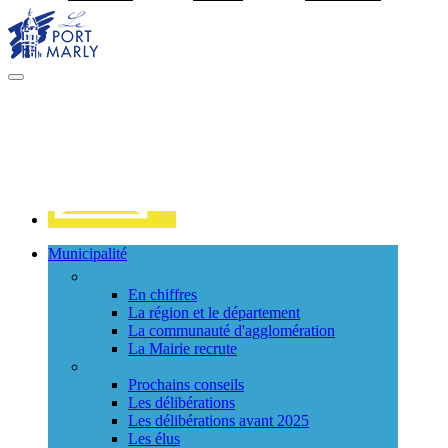
Visiter la page accueil du site de Port Marly
MENU
PRINCIPAL
Contact
Municipalité
La ville
En chiffres
La région et le département
La communauté d'agglomération
La Mairie recrute
Le Conseil Municipal
Prochains conseils
Les délibérations
Les délibérations avant 2025
Les élus