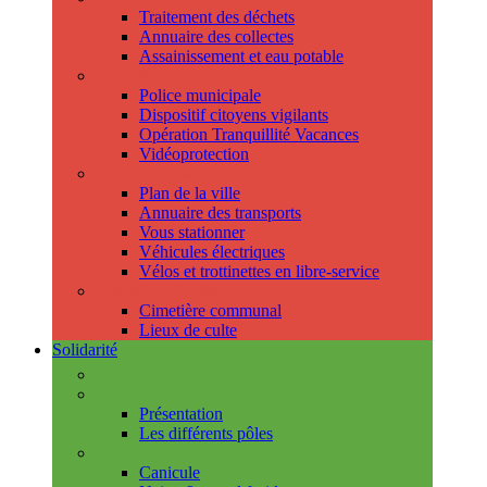
Traitement des déchets
Annuaire des collectes
Assainissement et eau potable
Sécurité
Police municipale
Dispositif citoyens vigilants
Opération Tranquillité Vacances
Vidéoprotection
Déplacements
Plan de la ville
Annuaire des transports
Vous stationner
Véhicules électriques
Vélos et trottinettes en libre-service
Cimetière et cultes
Cimetière communal
Lieux de culte
Solidarité
Les permanences
Le CCAS
Présentation
Les différents pôles
Prévention
Canicule