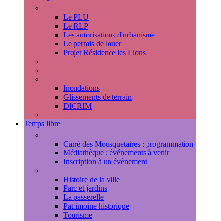
Urbanisme
Le PLU
Le RLP
Les autorisations d'urbanisme
Le permis de louer
Projet Résidence les Lions
Travaux en cours
Voirie
Risques majeurs
Inondations
Glissements de terrain
DICRIM
Environnement
Temps libre
Les rendez-vous marlyportains
Carré des Mousquetaires : programmation
Médiathèque : événements à venir
Inscription à un évènement
Découvrir la ville
Histoire de la ville
Parc et jardins
La passerelle
Patrimoine historique
Tourisme