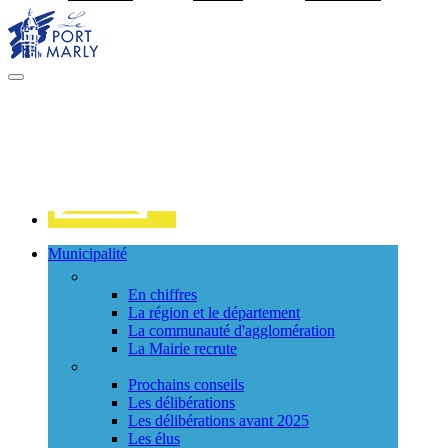
Visiter la page accueil du site de Port Marly
MENU
PRINCIPAL
Contact
Municipalité
La ville
En chiffres
La région et le département
La communauté d'agglomération
La Mairie recrute
Le Conseil Municipal
Prochains conseils
Les délibérations
Les délibérations avant 2025
Les élus