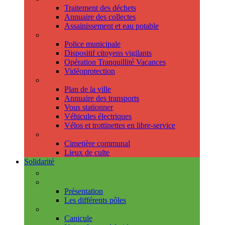
Traitement des déchets
Annuaire des collectes
Assainissement et eau potable
Sécurité
Police municipale
Dispositif citoyens vigilants
Opération Tranquillité Vacances
Vidéoprotection
Déplacements
Plan de la ville
Annuaire des transports
Vous stationner
Véhicules électriques
Vélos et trottinettes en libre-service
Cimetière et cultes
Cimetière communal
Lieux de culte
Solidarité
Les permanences
Le CCAS
Présentation
Les différents pôles
Prévention
Canicule