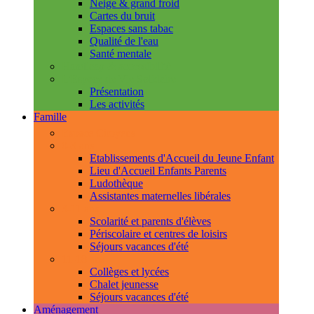
Neige & grand froid
Cartes du bruit
Espaces sans tabac
Qualité de l'eau
Santé mentale
Handicap & accessibilité
L'Espace de Vie Solidaire
Présentation
Les activités
Famille
Espace Citoyens
0-3 ans
Etablissements d'Accueil du Jeune Enfant
Lieu d'Accueil Enfants Parents
Ludothèque
Assistantes maternelles libérales
3-11 ans
Scolarité et parents d'élèves
Périscolaire et centres de loisirs
Séjours vacances d'été
11-18 ans
Collèges et lycées
Chalet jeunesse
Séjours vacances d'été
Aménagement