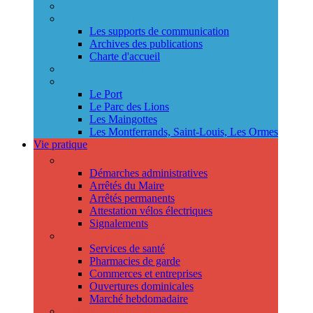
Annuaire des services
Information municipale
Les supports de communication
Archives des publications
Charte d'accueil
Le Conseil des jeunes
Les Conseils de quartier
Le Port
Le Parc des Lions
Les Maingottes
Les Montferrands, Saint-Louis, Les Ormes
Vie pratique
Démarches
Démarches administratives
Arrêtés du Maire
Arrêtés permanents
Attestation vélos électriques
Signalements
Trouver un professionnel
Services de santé
Pharmacies de garde
Commerces et entreprises
Ouvertures dominicales
Marché hebdomadaire
Collecte des déchets