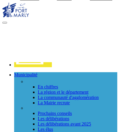
Visiter la page accueil du site de Port Marly
MENU
PRINCIPAL
Contact
Municipalité
La ville
En chiffres
La région et le département
La communauté d'agglomération
La Mairie recrute
Le Conseil Municipal
Prochains conseils
Les délibérations
Les délibérations avant 2025
Les élus