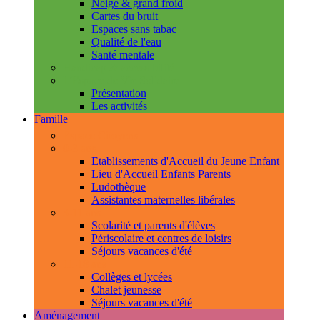
Neige & grand froid
Cartes du bruit
Espaces sans tabac
Qualité de l'eau
Santé mentale
Handicap & accessibilité
L'Espace de Vie Solidaire
Présentation
Les activités
Famille
Espace Citoyens
0-3 ans
Etablissements d'Accueil du Jeune Enfant
Lieu d'Accueil Enfants Parents
Ludothèque
Assistantes maternelles libérales
3-11 ans
Scolarité et parents d'élèves
Périscolaire et centres de loisirs
Séjours vacances d'été
11-18 ans
Collèges et lycées
Chalet jeunesse
Séjours vacances d'été
Aménagement