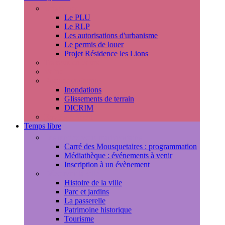
Urbanisme
Le PLU
Le RLP
Les autorisations d'urbanisme
Le permis de louer
Projet Résidence les Lions
Travaux en cours
Voirie
Risques majeurs
Inondations
Glissements de terrain
DICRIM
Environnement
Temps libre
Les rendez-vous marlyportains
Carré des Mousquetaires : programmation
Médiathèque : événements à venir
Inscription à un évènement
Découvrir la ville
Histoire de la ville
Parc et jardins
La passerelle
Patrimoine historique
Tourisme