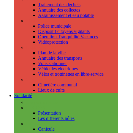
Traitement des déchets
Annuaire des collectes
Assainissement et eau potable
Sécurité
Police municipale
Dispositif citoyens vigilants
Opération Tranquillité Vacances
Vidéoprotection
Déplacements
Plan de la ville
Annuaire des transports
Vous stationner
Véhicules électriques
Vélos et trottinettes en libre-service
Cimetière et cultes
Cimetière communal
Lieux de culte
Solidarité
Les permanences
Le CCAS
Présentation
Les différents pôles
Prévention
Canicule