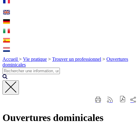
Accueil
>
Vie pratique
>
Trouver un professionnel
>
Ouvertures
dominicales
Fermer
Part
Imprimer
Générer
la
sur
cette
le
recherche
les
page
flux
rése
Ouvertures dominicales
RSS
soci
Contact