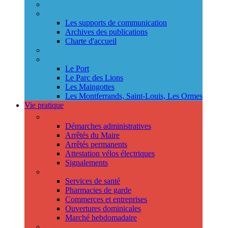
Annuaire des services
Information municipale
Les supports de communication
Archives des publications
Charte d'accueil
Le Conseil des jeunes
Les Conseils de quartier
Le Port
Le Parc des Lions
Les Maingottes
Les Montferrands, Saint-Louis, Les Ormes
Vie pratique
Démarches
Démarches administratives
Arrêtés du Maire
Arrêtés permanents
Attestation vélos électriques
Signalements
Trouver un professionnel
Services de santé
Pharmacies de garde
Commerces et entreprises
Ouvertures dominicales
Marché hebdomadaire
Collecte des déchets