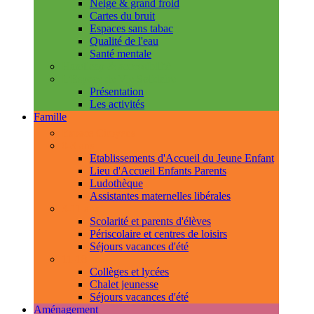
Neige & grand froid
Cartes du bruit
Espaces sans tabac
Qualité de l'eau
Santé mentale
Handicap & accessibilité
L'Espace de Vie Solidaire
Présentation
Les activités
Famille
Espace Citoyens
0-3 ans
Etablissements d'Accueil du Jeune Enfant
Lieu d'Accueil Enfants Parents
Ludothèque
Assistantes maternelles libérales
3-11 ans
Scolarité et parents d'élèves
Périscolaire et centres de loisirs
Séjours vacances d'été
11-18 ans
Collèges et lycées
Chalet jeunesse
Séjours vacances d'été
Aménagement