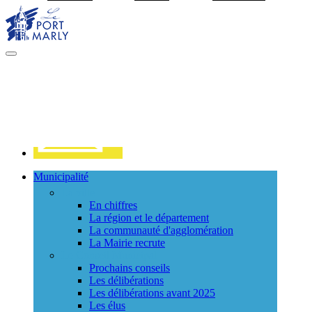
Visiter la page accueil du site de Port Marly
MENU
PRINCIPAL
Contact
Municipalité
La ville
En chiffres
La région et le département
La communauté d'agglomération
La Mairie recrute
Le Conseil Municipal
Prochains conseils
Les délibérations
Les délibérations avant 2025
Les élus