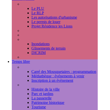
Urbanisme
Le PLU
Le RLP
Les autorisations d'urbanisme
Le permis de louer
Projet Résidence les Lions
Travaux en cours
Voirie
Risques majeurs
Inondations
Glissements de terrain
DICRIM
Environnement
Temps libre
Les rendez-vous marlyportains
Carré des Mousquetaires : programmation
Médiathèque : événements à venir
Inscription à un évènement
Découvrir la ville
Histoire de la ville
Parc et jardins
La passerelle
Patrimoine historique
Tourisme