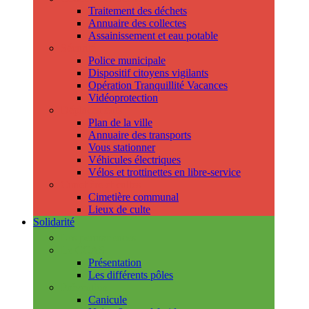
Traitement des déchets
Annuaire des collectes
Assainissement et eau potable
Sécurité
Police municipale
Dispositif citoyens vigilants
Opération Tranquillité Vacances
Vidéoprotection
Déplacements
Plan de la ville
Annuaire des transports
Vous stationner
Véhicules électriques
Vélos et trottinettes en libre-service
Cimetière et cultes
Cimetière communal
Lieux de culte
Solidarité
Les permanences
Le CCAS
Présentation
Les différents pôles
Prévention
Canicule