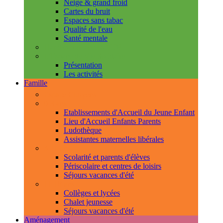
Neige & grand froid
Cartes du bruit
Espaces sans tabac
Qualité de l'eau
Santé mentale
Handicap & accessibilité
L'Espace de Vie Solidaire
Présentation
Les activités
Famille
Espace Citoyens
0-3 ans
Etablissements d'Accueil du Jeune Enfant
Lieu d'Accueil Enfants Parents
Ludothèque
Assistantes maternelles libérales
3-11 ans
Scolarité et parents d'élèves
Périscolaire et centres de loisirs
Séjours vacances d'été
11-18 ans
Collèges et lycées
Chalet jeunesse
Séjours vacances d'été
Aménagement