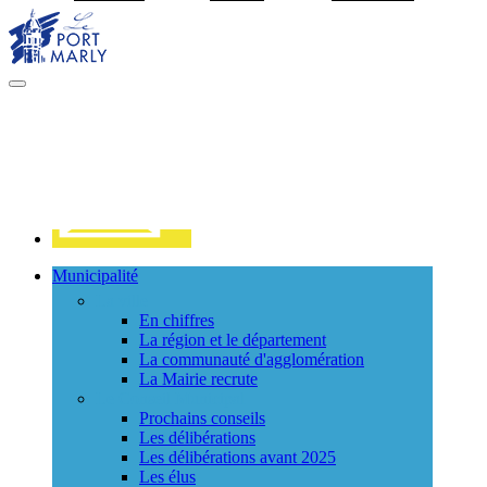
Visiter la page accueil du site de Port Marly
MENU
PRINCIPAL
Contact
Municipalité
La ville
En chiffres
La région et le département
La communauté d'agglomération
La Mairie recrute
Le Conseil Municipal
Prochains conseils
Les délibérations
Les délibérations avant 2025
Les élus