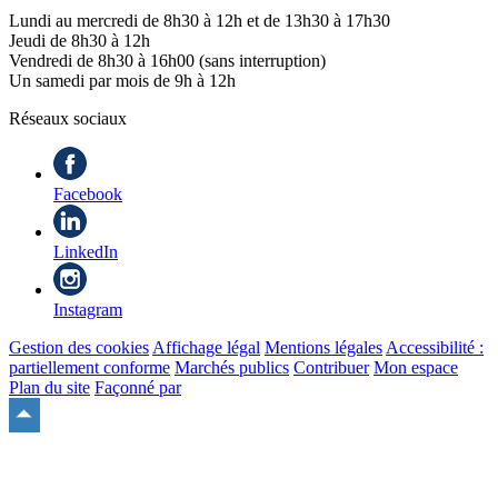
Lundi au mercredi de 8h30 à 12h et de 13h30 à 17h30
Jeudi de 8h30 à 12h
Vendredi de 8h30 à 16h00 (sans interruption)
Un samedi par mois de 9h à 12h
Réseaux sociaux
Facebook
LinkedIn
Instagram
Gestion des cookies
Affichage légal
Mentions légales
Accessibilité :
partiellement conforme
Marchés publics
Contribuer
Mon espace
Plan du site
Façonné par
Remonter
en
haut
du
site