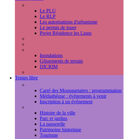
Urbanisme
Le PLU
Le RLP
Les autorisations d'urbanisme
Le permis de louer
Projet Résidence les Lions
Travaux en cours
Voirie
Risques majeurs
Inondations
Glissements de terrain
DICRIM
Environnement
Temps libre
Les rendez-vous marlyportains
Carré des Mousquetaires : programmation
Médiathèque : événements à venir
Inscription à un évènement
Découvrir la ville
Histoire de la ville
Parc et jardins
La passerelle
Patrimoine historique
Tourisme