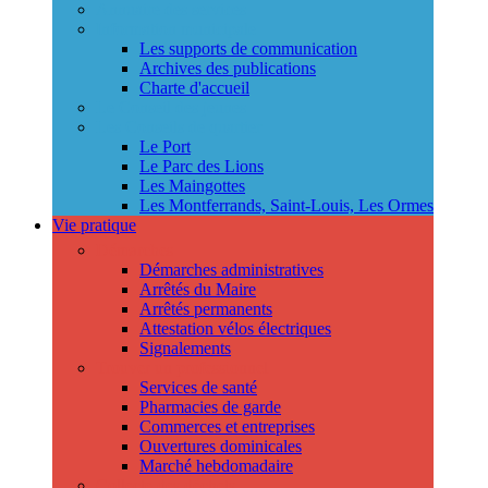
Annuaire des services
Information municipale
Les supports de communication
Archives des publications
Charte d'accueil
Le Conseil des jeunes
Les Conseils de quartier
Le Port
Le Parc des Lions
Les Maingottes
Les Montferrands, Saint-Louis, Les Ormes
Vie pratique
Démarches
Démarches administratives
Arrêtés du Maire
Arrêtés permanents
Attestation vélos électriques
Signalements
Trouver un professionnel
Services de santé
Pharmacies de garde
Commerces et entreprises
Ouvertures dominicales
Marché hebdomadaire
Collecte des déchets