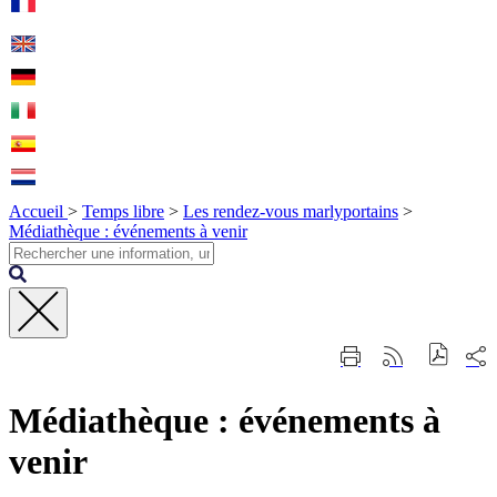
Accueil
>
Temps libre
>
Les rendez-vous marlyportains
>
Médiathèque : événements à venir
Fermer
Part
Imprimer
Générer
la
sur
cette
le
recherche
les
page
flux
rése
Médiathèque : événements à
RSS
soci
venir