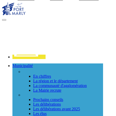
Visiter la page accueil du site de Port Marly
MENU
PRINCIPAL
Contact
Municipalité
La ville
En chiffres
La région et le département
La communauté d'agglomération
La Mairie recrute
Le Conseil Municipal
Prochains conseils
Les délibérations
Les délibérations avant 2025
Les élus