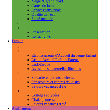
Neige & grand froid
Cartes du bruit
Espaces sans tabac
Qualité de l'eau
Santé mentale
Handicap & accessibilité
L'Espace de Vie Solidaire
Présentation
Les activités
Famille
Espace Citoyens
0-3 ans
Etablissements d'Accueil du Jeune Enfant
Lieu d'Accueil Enfants Parents
Ludothèque
Assistantes maternelles libérales
3-11 ans
Scolarité et parents d'élèves
Périscolaire et centres de loisirs
Séjours vacances d'été
11-18 ans
Collèges et lycées
Chalet jeunesse
Séjours vacances d'été
Aménagement