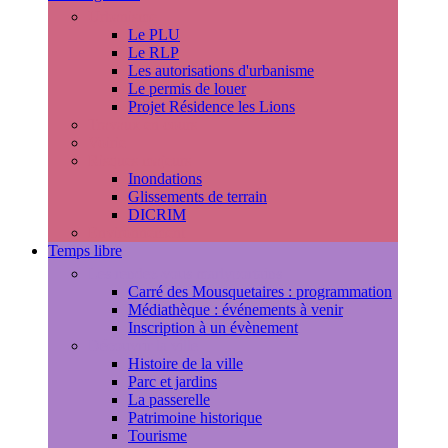
Urbanisme
Le PLU
Le RLP
Les autorisations d'urbanisme
Le permis de louer
Projet Résidence les Lions
Travaux en cours
Voirie
Risques majeurs
Inondations
Glissements de terrain
DICRIM
Environnement
Temps libre
Les rendez-vous marlyportains
Carré des Mousquetaires : programmation
Médiathèque : événements à venir
Inscription à un évènement
Découvrir la ville
Histoire de la ville
Parc et jardins
La passerelle
Patrimoine historique
Tourisme