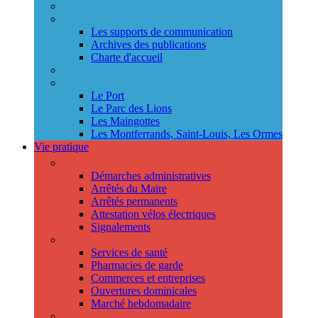
Annuaire des services
Information municipale
Les supports de communication
Archives des publications
Charte d'accueil
Le Conseil des jeunes
Les Conseils de quartier
Le Port
Le Parc des Lions
Les Maingottes
Les Montferrands, Saint-Louis, Les Ormes
Vie pratique
Démarches
Démarches administratives
Arrêtés du Maire
Arrêtés permanents
Attestation vélos électriques
Signalements
Trouver un professionnel
Services de santé
Pharmacies de garde
Commerces et entreprises
Ouvertures dominicales
Marché hebdomadaire
Collecte des déchets