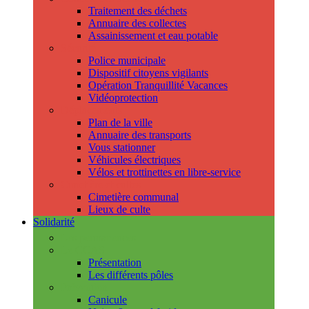
Traitement des déchets
Annuaire des collectes
Assainissement et eau potable
Sécurité
Police municipale
Dispositif citoyens vigilants
Opération Tranquillité Vacances
Vidéoprotection
Déplacements
Plan de la ville
Annuaire des transports
Vous stationner
Véhicules électriques
Vélos et trottinettes en libre-service
Cimetière et cultes
Cimetière communal
Lieux de culte
Solidarité
Les permanences
Le CCAS
Présentation
Les différents pôles
Prévention
Canicule