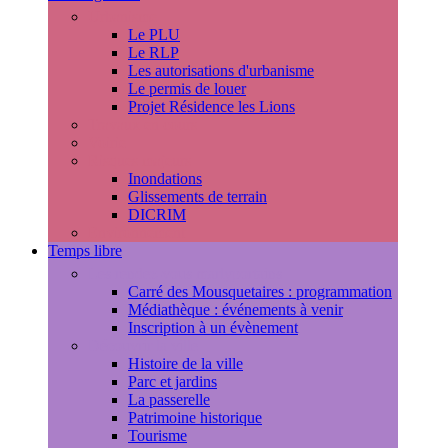
Urbanisme
Le PLU
Le RLP
Les autorisations d'urbanisme
Le permis de louer
Projet Résidence les Lions
Travaux en cours
Voirie
Risques majeurs
Inondations
Glissements de terrain
DICRIM
Environnement
Temps libre
Les rendez-vous marlyportains
Carré des Mousquetaires : programmation
Médiathèque : événements à venir
Inscription à un évènement
Découvrir la ville
Histoire de la ville
Parc et jardins
La passerelle
Patrimoine historique
Tourisme