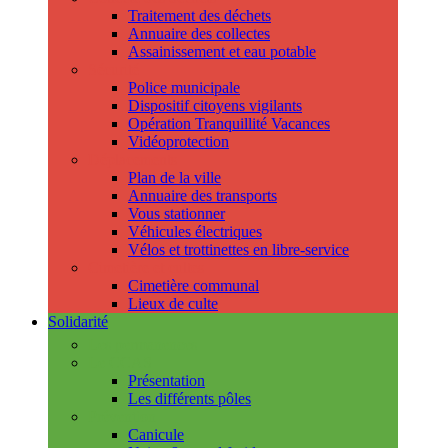
Traitement des déchets
Annuaire des collectes
Assainissement et eau potable
Sécurité
Police municipale
Dispositif citoyens vigilants
Opération Tranquillité Vacances
Vidéoprotection
Déplacements
Plan de la ville
Annuaire des transports
Vous stationner
Véhicules électriques
Vélos et trottinettes en libre-service
Cimetière et cultes
Cimetière communal
Lieux de culte
Solidarité
Les permanences
Le CCAS
Présentation
Les différents pôles
Prévention
Canicule