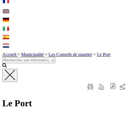
Accueil
>
Municipalité
>
Les Conseils de quartier
>
Le Port
Fermer
Part
Imprimer
Générer
la
sur
cette
le
recherche
les
page
flux
rése
Le Port
RSS
soci
Contact