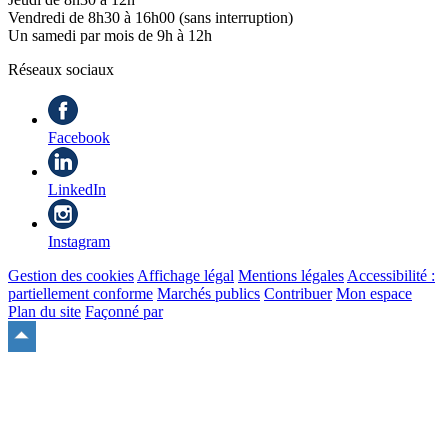
Vendredi de 8h30 à 16h00 (sans interruption)
Un samedi par mois de 9h à 12h
Réseaux sociaux
Facebook
LinkedIn
Instagram
Gestion des cookies
Affichage légal
Mentions légales
Accessibilité :
partiellement conforme
Marchés publics
Contribuer
Mon espace
Plan du site
Façonné par
Remonter
en
haut
du
site