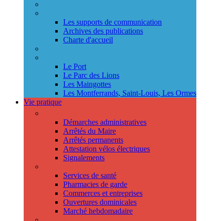
Annuaire des services
Information municipale
Les supports de communication
Archives des publications
Charte d'accueil
Le Conseil des jeunes
Les Conseils de quartier
Le Port
Le Parc des Lions
Les Maingottes
Les Montferrands, Saint-Louis, Les Ormes
Vie pratique
Démarches
Démarches administratives
Arrêtés du Maire
Arrêtés permanents
Attestation vélos électriques
Signalements
Trouver un professionnel
Services de santé
Pharmacies de garde
Commerces et entreprises
Ouvertures dominicales
Marché hebdomadaire
Collecte des déchets