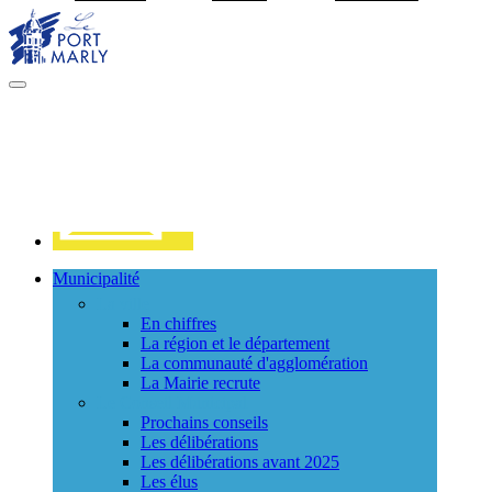
Visiter la page accueil du site de Port Marly
MENU
PRINCIPAL
Contact
Municipalité
La ville
En chiffres
La région et le département
La communauté d'agglomération
La Mairie recrute
Le Conseil Municipal
Prochains conseils
Les délibérations
Les délibérations avant 2025
Les élus