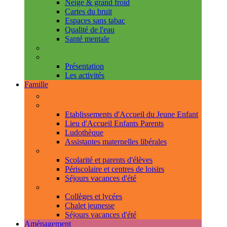
Neige & grand froid
Cartes du bruit
Espaces sans tabac
Qualité de l'eau
Santé mentale
Handicap & accessibilité
L'Espace de Vie Solidaire
Présentation
Les activités
Famille
Espace Citoyens
0-3 ans
Etablissements d'Accueil du Jeune Enfant
Lieu d'Accueil Enfants Parents
Ludothèque
Assistantes maternelles libérales
3-11 ans
Scolarité et parents d'élèves
Périscolaire et centres de loisirs
Séjours vacances d'été
11-18 ans
Collèges et lycées
Chalet jeunesse
Séjours vacances d'été
Aménagement