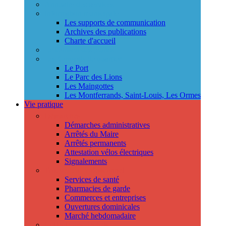
Annuaire des services
Information municipale
Les supports de communication
Archives des publications
Charte d'accueil
Le Conseil des jeunes
Les Conseils de quartier
Le Port
Le Parc des Lions
Les Maingottes
Les Montferrands, Saint-Louis, Les Ormes
Vie pratique
Démarches
Démarches administratives
Arrêtés du Maire
Arrêtés permanents
Attestation vélos électriques
Signalements
Trouver un professionnel
Services de santé
Pharmacies de garde
Commerces et entreprises
Ouvertures dominicales
Marché hebdomadaire
Collecte des déchets