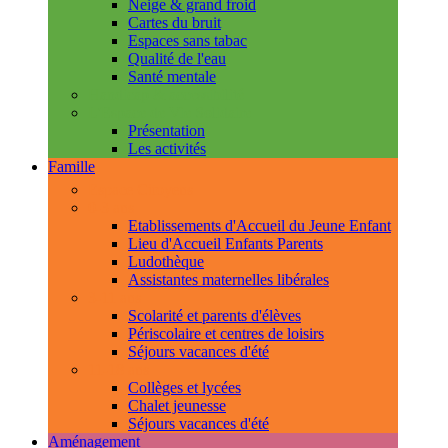
Neige & grand froid
Cartes du bruit
Espaces sans tabac
Qualité de l'eau
Santé mentale
Handicap & accessibilité
L'Espace de Vie Solidaire
Présentation
Les activités
Famille
Espace Citoyens
0-3 ans
Etablissements d'Accueil du Jeune Enfant
Lieu d'Accueil Enfants Parents
Ludothèque
Assistantes maternelles libérales
3-11 ans
Scolarité et parents d'élèves
Périscolaire et centres de loisirs
Séjours vacances d'été
11-18 ans
Collèges et lycées
Chalet jeunesse
Séjours vacances d'été
Aménagement