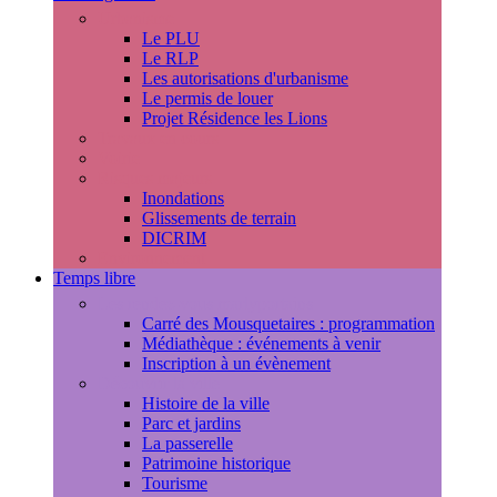
Urbanisme
Le PLU
Le RLP
Les autorisations d'urbanisme
Le permis de louer
Projet Résidence les Lions
Travaux en cours
Voirie
Risques majeurs
Inondations
Glissements de terrain
DICRIM
Environnement
Temps libre
Les rendez-vous marlyportains
Carré des Mousquetaires : programmation
Médiathèque : événements à venir
Inscription à un évènement
Découvrir la ville
Histoire de la ville
Parc et jardins
La passerelle
Patrimoine historique
Tourisme