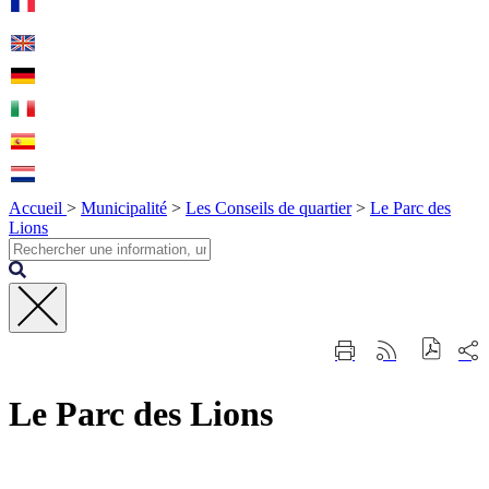
Accueil
>
Municipalité
>
Les Conseils de quartier
>
Le Parc des
Lions
Fermer
Part
Imprimer
Générer
la
sur
cette
le
recherche
les
page
flux
rése
Le Parc des Lions
RSS
soci
Contact