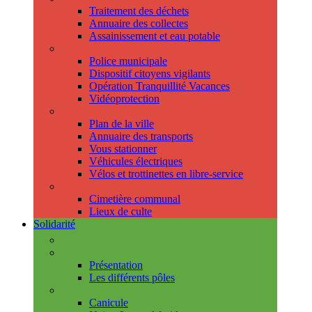
Traitement des déchets
Annuaire des collectes
Assainissement et eau potable
Sécurité
Police municipale
Dispositif citoyens vigilants
Opération Tranquillité Vacances
Vidéoprotection
Déplacements
Plan de la ville
Annuaire des transports
Vous stationner
Véhicules électriques
Vélos et trottinettes en libre-service
Cimetière et cultes
Cimetière communal
Lieux de culte
Solidarité
Les permanences
Le CCAS
Présentation
Les différents pôles
Prévention
Canicule