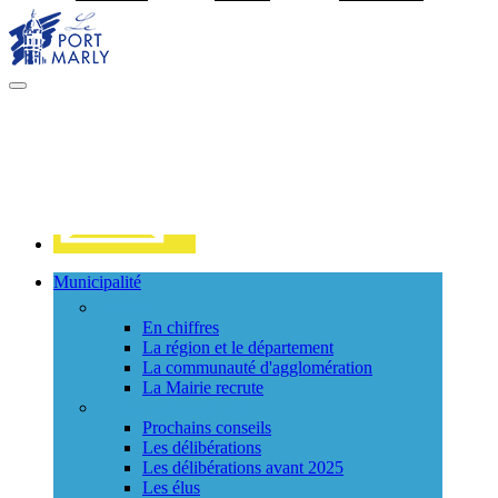
Visiter la page accueil du site de Port Marly
MENU
PRINCIPAL
Contact
Municipalité
La ville
En chiffres
La région et le département
La communauté d'agglomération
La Mairie recrute
Le Conseil Municipal
Prochains conseils
Les délibérations
Les délibérations avant 2025
Les élus