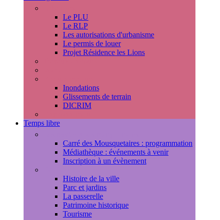
Urbanisme
Le PLU
Le RLP
Les autorisations d'urbanisme
Le permis de louer
Projet Résidence les Lions
Travaux en cours
Voirie
Risques majeurs
Inondations
Glissements de terrain
DICRIM
Environnement
Temps libre
Les rendez-vous marlyportains
Carré des Mousquetaires : programmation
Médiathèque : événements à venir
Inscription à un évènement
Découvrir la ville
Histoire de la ville
Parc et jardins
La passerelle
Patrimoine historique
Tourisme