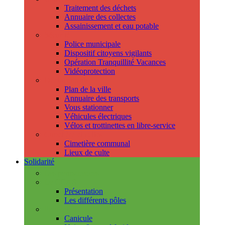
Traitement des déchets
Annuaire des collectes
Assainissement et eau potable
Sécurité
Police municipale
Dispositif citoyens vigilants
Opération Tranquillité Vacances
Vidéoprotection
Déplacements
Plan de la ville
Annuaire des transports
Vous stationner
Véhicules électriques
Vélos et trottinettes en libre-service
Cimetière et cultes
Cimetière communal
Lieux de culte
Solidarité
Les permanences
Le CCAS
Présentation
Les différents pôles
Prévention
Canicule