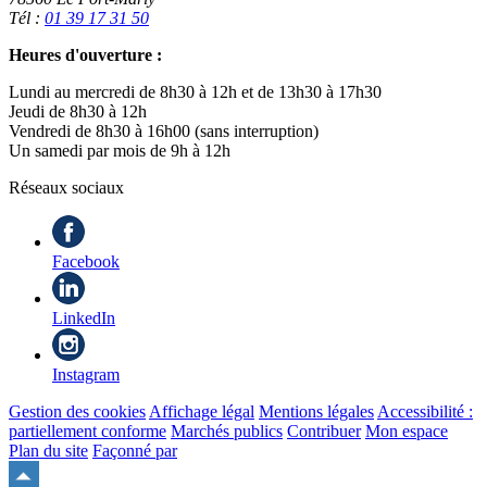
Tél :
01 39 17 31 50
Heures d'ouverture :
Lundi au mercredi de 8h30 à 12h et de 13h30 à 17h30
Jeudi de 8h30 à 12h
Vendredi de 8h30 à 16h00 (sans interruption)
Un samedi par mois de 9h à 12h
Réseaux sociaux
Facebook
LinkedIn
Instagram
Gestion des cookies
Affichage légal
Mentions légales
Accessibilité :
partiellement conforme
Marchés publics
Contribuer
Mon espace
Plan du site
Façonné par
Remonter