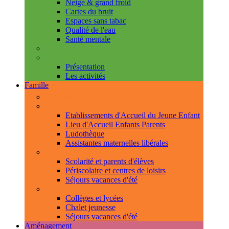
Neige & grand froid
Cartes du bruit
Espaces sans tabac
Qualité de l'eau
Santé mentale
Handicap & accessibilité
L'Espace de Vie Solidaire
Présentation
Les activités
Famille
Espace Citoyens
0-3 ans
Etablissements d'Accueil du Jeune Enfant
Lieu d'Accueil Enfants Parents
Ludothèque
Assistantes maternelles libérales
3-11 ans
Scolarité et parents d'élèves
Périscolaire et centres de loisirs
Séjours vacances d'été
11-18 ans
Collèges et lycées
Chalet jeunesse
Séjours vacances d'été
Aménagement