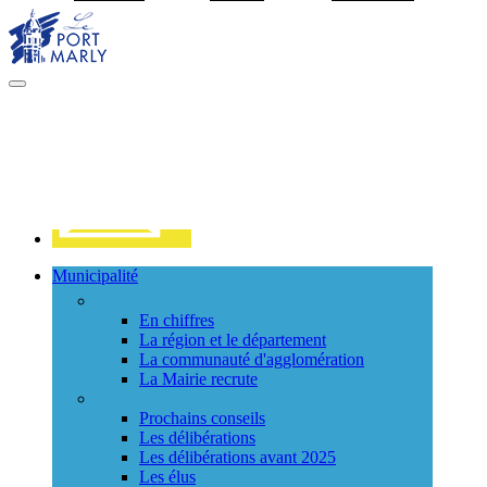
Visiter la page accueil du site de Port Marly
MENU
PRINCIPAL
Contact
Municipalité
La ville
En chiffres
La région et le département
La communauté d'agglomération
La Mairie recrute
Le Conseil Municipal
Prochains conseils
Les délibérations
Les délibérations avant 2025
Les élus