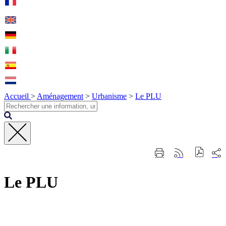
Accueil
>
Aménagement
>
Urbanisme
>
Le PLU
Fermer
Part
Imprimer
Générer
la
sur
cette
le
recherche
les
page
flux
rése
Le PLU
RSS
soci
Contact