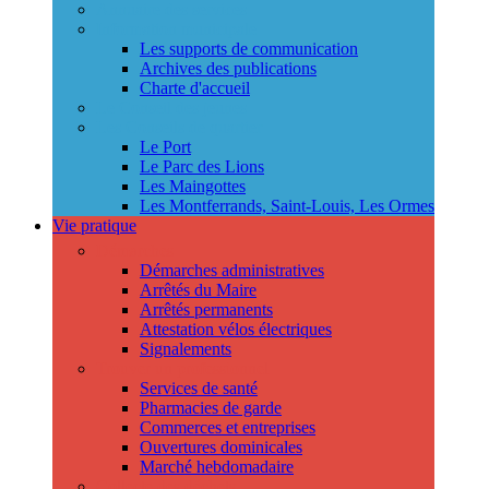
Annuaire des services
Information municipale
Les supports de communication
Archives des publications
Charte d'accueil
Le Conseil des jeunes
Les Conseils de quartier
Le Port
Le Parc des Lions
Les Maingottes
Les Montferrands, Saint-Louis, Les Ormes
Vie pratique
Démarches
Démarches administratives
Arrêtés du Maire
Arrêtés permanents
Attestation vélos électriques
Signalements
Trouver un professionnel
Services de santé
Pharmacies de garde
Commerces et entreprises
Ouvertures dominicales
Marché hebdomadaire
Collecte des déchets