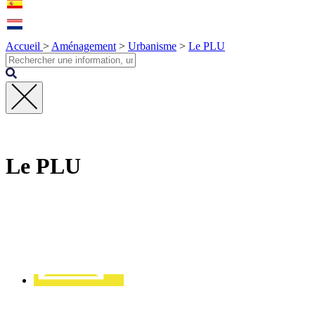
Accueil
>
Aménagement
>
Urbanisme
>
Le PLU
Fermer
la
recherche
Le PLU
Contact