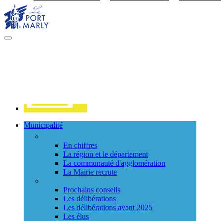
Visiter la page accueil du site de Port Marly
MENU
PRINCIPAL
Contact
Municipalité
La ville
En chiffres
La région et le département
La communauté d'agglomération
La Mairie recrute
Le Conseil Municipal
Prochains conseils
Les délibérations
Les délibérations avant 2025
Les élus