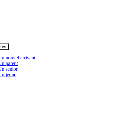
êtes
Un nouvel arrivant
Un parent
Un senior
Un jeune