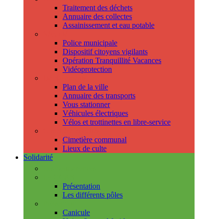
Traitement des déchets
Annuaire des collectes
Assainissement et eau potable
Sécurité
Police municipale
Dispositif citoyens vigilants
Opération Tranquillité Vacances
Vidéoprotection
Déplacements
Plan de la ville
Annuaire des transports
Vous stationner
Véhicules électriques
Vélos et trottinettes en libre-service
Cimetière et cultes
Cimetière communal
Lieux de culte
Solidarité
Les permanences
Le CCAS
Présentation
Les différents pôles
Prévention
Canicule