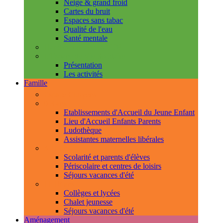
Neige & grand froid
Cartes du bruit
Espaces sans tabac
Qualité de l'eau
Santé mentale
Handicap & accessibilité
L'Espace de Vie Solidaire
Présentation
Les activités
Famille
Espace Citoyens
0-3 ans
Etablissements d'Accueil du Jeune Enfant
Lieu d'Accueil Enfants Parents
Ludothèque
Assistantes maternelles libérales
3-11 ans
Scolarité et parents d'élèves
Périscolaire et centres de loisirs
Séjours vacances d'été
11-18 ans
Collèges et lycées
Chalet jeunesse
Séjours vacances d'été
Aménagement