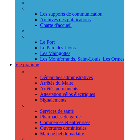
Annuaire des services
Information municipale
Les supports de communication
Archives des publications
Charte d'accueil
Le Conseil des jeunes
Les Conseils de quartier
Le Port
Le Parc des Lions
Les Maingottes
Les Montferrands, Saint-Louis, Les Ormes
Vie pratique
Démarches
Démarches administratives
Arrêtés du Maire
Arrêtés permanents
Attestation vélos électriques
Signalements
Trouver un professionnel
Services de santé
Pharmacies de garde
Commerces et entreprises
Ouvertures dominicales
Marché hebdomadaire
Collecte des déchets