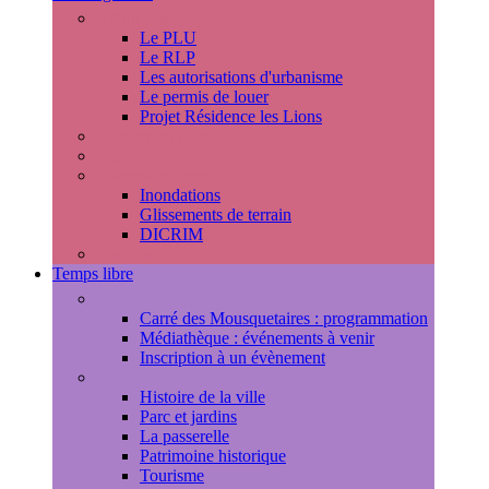
Urbanisme
Le PLU
Le RLP
Les autorisations d'urbanisme
Le permis de louer
Projet Résidence les Lions
Travaux en cours
Voirie
Risques majeurs
Inondations
Glissements de terrain
DICRIM
Environnement
Temps libre
Les rendez-vous marlyportains
Carré des Mousquetaires : programmation
Médiathèque : événements à venir
Inscription à un évènement
Découvrir la ville
Histoire de la ville
Parc et jardins
La passerelle
Patrimoine historique
Tourisme