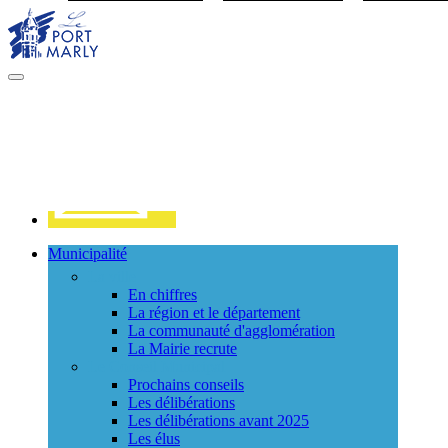
Visiter la page accueil du site de Port Marly
MENU
PRINCIPAL
Contact
Municipalité
La ville
En chiffres
La région et le département
La communauté d'agglomération
La Mairie recrute
Le Conseil Municipal
Prochains conseils
Les délibérations
Les délibérations avant 2025
Les élus