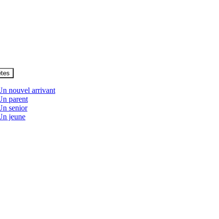
êtes
Un nouvel arrivant
Un parent
Un senior
Un jeune