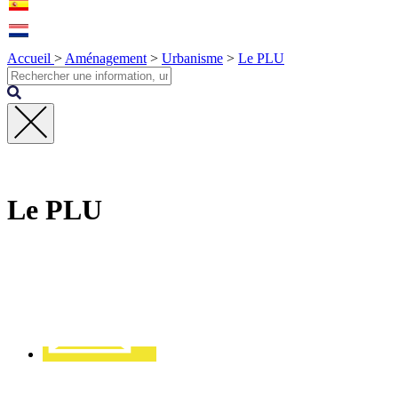
Accueil
>
Aménagement
>
Urbanisme
>
Le PLU
Fermer
la
recherche
Le PLU
Contact