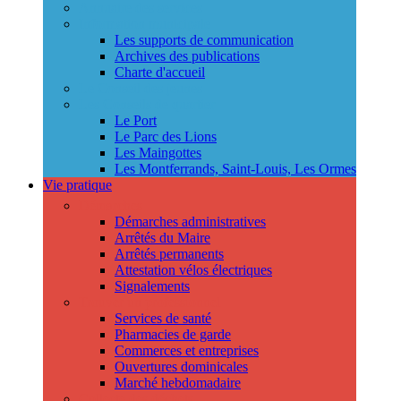
Annuaire des services
Information municipale
Les supports de communication
Archives des publications
Charte d'accueil
Le Conseil des jeunes
Les Conseils de quartier
Le Port
Le Parc des Lions
Les Maingottes
Les Montferrands, Saint-Louis, Les Ormes
Vie pratique
Démarches
Démarches administratives
Arrêtés du Maire
Arrêtés permanents
Attestation vélos électriques
Signalements
Trouver un professionnel
Services de santé
Pharmacies de garde
Commerces et entreprises
Ouvertures dominicales
Marché hebdomadaire
Collecte des déchets