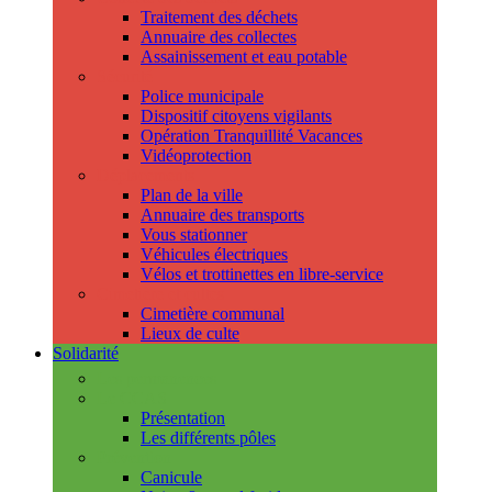
Traitement des déchets
Annuaire des collectes
Assainissement et eau potable
Sécurité
Police municipale
Dispositif citoyens vigilants
Opération Tranquillité Vacances
Vidéoprotection
Déplacements
Plan de la ville
Annuaire des transports
Vous stationner
Véhicules électriques
Vélos et trottinettes en libre-service
Cimetière et cultes
Cimetière communal
Lieux de culte
Solidarité
Les permanences
Le CCAS
Présentation
Les différents pôles
Prévention
Canicule