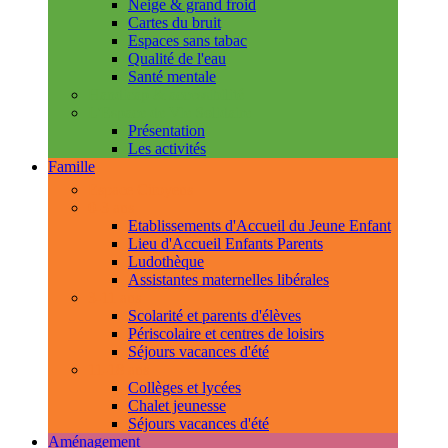
Neige & grand froid
Cartes du bruit
Espaces sans tabac
Qualité de l'eau
Santé mentale
Handicap & accessibilité
L'Espace de Vie Solidaire
Présentation
Les activités
Famille
Espace Citoyens
0-3 ans
Etablissements d'Accueil du Jeune Enfant
Lieu d'Accueil Enfants Parents
Ludothèque
Assistantes maternelles libérales
3-11 ans
Scolarité et parents d'élèves
Périscolaire et centres de loisirs
Séjours vacances d'été
11-18 ans
Collèges et lycées
Chalet jeunesse
Séjours vacances d'été
Aménagement