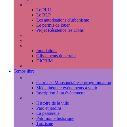
Urbanisme
Le PLU
Le RLP
Les autorisations d'urbanisme
Le permis de louer
Projet Résidence les Lions
Travaux en cours
Voirie
Risques majeurs
Inondations
Glissements de terrain
DICRIM
Environnement
Temps libre
Les rendez-vous marlyportains
Carré des Mousquetaires : programmation
Médiathèque : événements à venir
Inscription à un évènement
Découvrir la ville
Histoire de la ville
Parc et jardins
La passerelle
Patrimoine historique
Tourisme