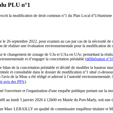
 du PLU n°1
prescrit la modification de droit commun n°1 du Plan Local d’Urbanis
e le 26 septembre 2022, pour examen au cas par cas de la nécessité de 
n de réaliser une évaluation environnementale pour la modification d
ur le changement de zonage de UJa et UAa en UAc permettant la réalisa
nvironnementale et d’engager la concertation préalable (
délibération n°1
 bilan de la concertation préalable et décidé de modifier la hauteur maxi
rminée et consultable dans le dossier de modification n°1 situé ci-desso
l'avis de la Mrae a été rédigé et adressé à l’autorité environnementale
ir avis des PPA
).
é l'ouverture et l'organisation d'une enquête publique portant sur la m
0 au lundi 5 janvier 2026 à 12h00 en Mairie du Port-Marly, soit une duré
sieur Marc LEBAILLY en qualité de commissaire enquêteur titulaire et