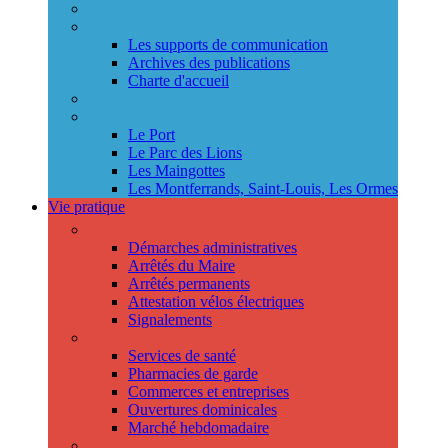
Annuaire des services
Information municipale
Les supports de communication
Archives des publications
Charte d'accueil
Le Conseil des jeunes
Les Conseils de quartier
Le Port
Le Parc des Lions
Les Maingottes
Les Montferrands, Saint-Louis, Les Ormes
Vie pratique
Démarches
Démarches administratives
Arrêtés du Maire
Arrêtés permanents
Attestation vélos électriques
Signalements
Trouver un professionnel
Services de santé
Pharmacies de garde
Commerces et entreprises
Ouvertures dominicales
Marché hebdomadaire
Collecte des déchets