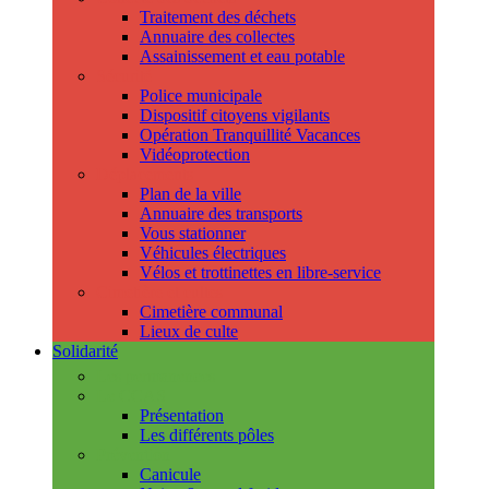
Traitement des déchets
Annuaire des collectes
Assainissement et eau potable
Sécurité
Police municipale
Dispositif citoyens vigilants
Opération Tranquillité Vacances
Vidéoprotection
Déplacements
Plan de la ville
Annuaire des transports
Vous stationner
Véhicules électriques
Vélos et trottinettes en libre-service
Cimetière et cultes
Cimetière communal
Lieux de culte
Solidarité
Les permanences
Le CCAS
Présentation
Les différents pôles
Prévention
Canicule