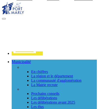
Visiter la page accueil du site de Port Marly
MENU
PRINCIPAL
Contact
Municipalité
La ville
En chiffres
La région et le département
La communauté d'agglomération
La Mairie recrute
Le Conseil Municipal
Prochains conseils
Les délibérations
Les délibérations avant 2025
Les élus