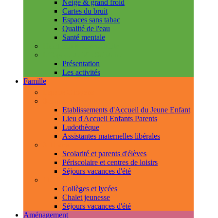
Neige & grand froid
Cartes du bruit
Espaces sans tabac
Qualité de l'eau
Santé mentale
Handicap & accessibilité
L'Espace de Vie Solidaire
Présentation
Les activités
Famille
Espace Citoyens
0-3 ans
Etablissements d'Accueil du Jeune Enfant
Lieu d'Accueil Enfants Parents
Ludothèque
Assistantes maternelles libérales
3-11 ans
Scolarité et parents d'élèves
Périscolaire et centres de loisirs
Séjours vacances d'été
11-18 ans
Collèges et lycées
Chalet jeunesse
Séjours vacances d'été
Aménagement