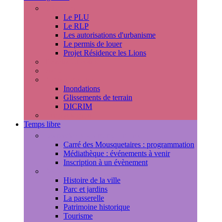
Urbanisme
Le PLU
Le RLP
Les autorisations d'urbanisme
Le permis de louer
Projet Résidence les Lions
Travaux en cours
Voirie
Risques majeurs
Inondations
Glissements de terrain
DICRIM
Environnement
Temps libre
Les rendez-vous marlyportains
Carré des Mousquetaires : programmation
Médiathèque : événements à venir
Inscription à un évènement
Découvrir la ville
Histoire de la ville
Parc et jardins
La passerelle
Patrimoine historique
Tourisme