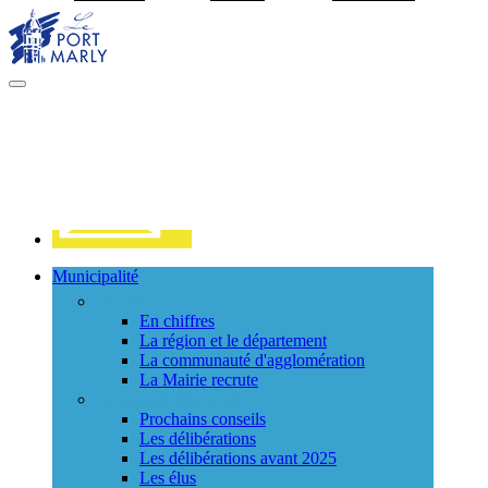
Visiter la page accueil du site de Port Marly
MENU
PRINCIPAL
Contact
Municipalité
La ville
En chiffres
La région et le département
La communauté d'agglomération
La Mairie recrute
Le Conseil Municipal
Prochains conseils
Les délibérations
Les délibérations avant 2025
Les élus