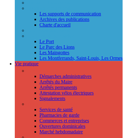
Annuaire des services
Information municipale
Les supports de communication
Archives des publications
Charte d'accueil
Le Conseil des jeunes
Les Conseils de quartier
Le Port
Le Parc des Lions
Les Maingottes
Les Montferrands, Saint-Louis, Les Ormes
Vie pratique
Démarches
Démarches administratives
Arrêtés du Maire
Arrêtés permanents
Attestation vélos électriques
Signalements
Trouver un professionnel
Services de santé
Pharmacies de garde
Commerces et entreprises
Ouvertures dominicales
Marché hebdomadaire
Collecte des déchets