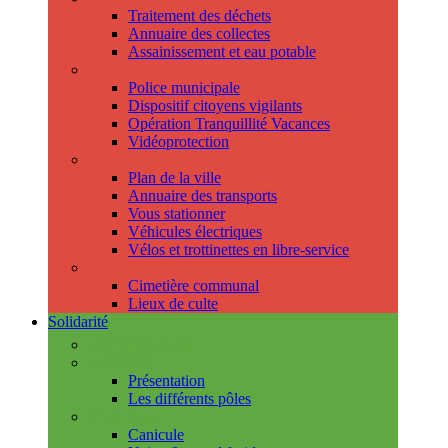
Traitement des déchets
Annuaire des collectes
Assainissement et eau potable
Sécurité
Police municipale
Dispositif citoyens vigilants
Opération Tranquillité Vacances
Vidéoprotection
Déplacements
Plan de la ville
Annuaire des transports
Vous stationner
Véhicules électriques
Vélos et trottinettes en libre-service
Cimetière et cultes
Cimetière communal
Lieux de culte
Solidarité
Les permanences
Le CCAS
Présentation
Les différents pôles
Prévention
Canicule