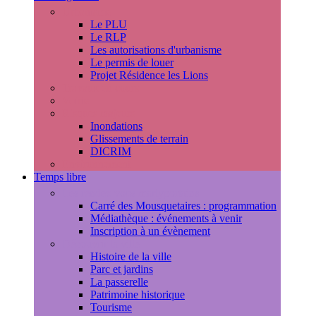
Urbanisme
Le PLU
Le RLP
Les autorisations d'urbanisme
Le permis de louer
Projet Résidence les Lions
Travaux en cours
Voirie
Risques majeurs
Inondations
Glissements de terrain
DICRIM
Environnement
Temps libre
Les rendez-vous marlyportains
Carré des Mousquetaires : programmation
Médiathèque : événements à venir
Inscription à un évènement
Découvrir la ville
Histoire de la ville
Parc et jardins
La passerelle
Patrimoine historique
Tourisme