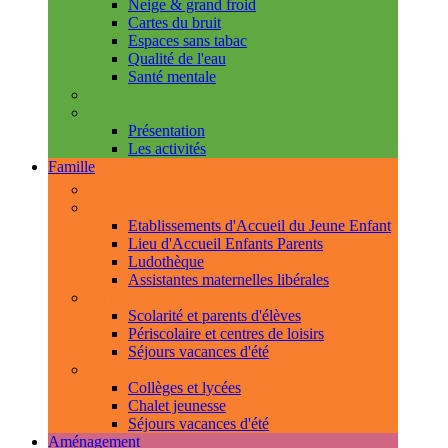
Neige & grand froid
Cartes du bruit
Espaces sans tabac
Qualité de l'eau
Santé mentale
Handicap & accessibilité
L'Espace de Vie Solidaire
Présentation
Les activités
Famille
Espace Citoyens
0-3 ans
Etablissements d'Accueil du Jeune Enfant
Lieu d'Accueil Enfants Parents
Ludothèque
Assistantes maternelles libérales
3-11 ans
Scolarité et parents d'élèves
Périscolaire et centres de loisirs
Séjours vacances d'été
11-18 ans
Collèges et lycées
Chalet jeunesse
Séjours vacances d'été
Aménagement