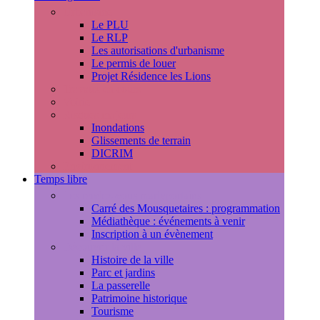
Urbanisme
Le PLU
Le RLP
Les autorisations d'urbanisme
Le permis de louer
Projet Résidence les Lions
Travaux en cours
Voirie
Risques majeurs
Inondations
Glissements de terrain
DICRIM
Environnement
Temps libre
Les rendez-vous marlyportains
Carré des Mousquetaires : programmation
Médiathèque : événements à venir
Inscription à un évènement
Découvrir la ville
Histoire de la ville
Parc et jardins
La passerelle
Patrimoine historique
Tourisme