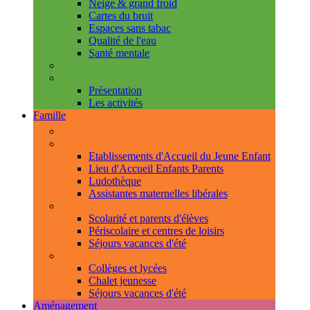
Neige & grand froid
Cartes du bruit
Espaces sans tabac
Qualité de l'eau
Santé mentale
Handicap & accessibilité
L'Espace de Vie Solidaire
Présentation
Les activités
Famille
Espace Citoyens
0-3 ans
Etablissements d'Accueil du Jeune Enfant
Lieu d'Accueil Enfants Parents
Ludothèque
Assistantes maternelles libérales
3-11 ans
Scolarité et parents d'élèves
Périscolaire et centres de loisirs
Séjours vacances d'été
11-18 ans
Collèges et lycées
Chalet jeunesse
Séjours vacances d'été
Aménagement