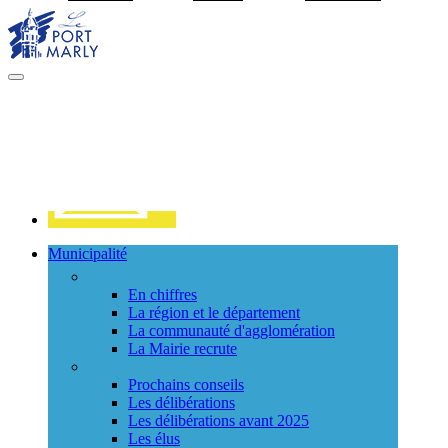
Visiter la page accueil du site de Port Marly
MENU
PRINCIPAL
Contact
Municipalité
La ville
En chiffres
La région et le département
La communauté d'agglomération
La Mairie recrute
Le Conseil Municipal
Prochains conseils
Les délibérations
Les délibérations avant 2025
Les élus