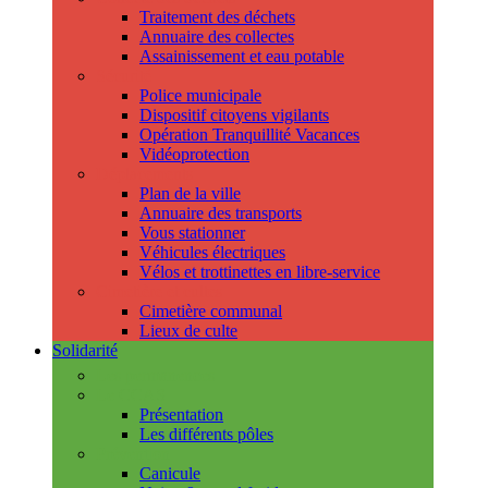
Traitement des déchets
Annuaire des collectes
Assainissement et eau potable
Sécurité
Police municipale
Dispositif citoyens vigilants
Opération Tranquillité Vacances
Vidéoprotection
Déplacements
Plan de la ville
Annuaire des transports
Vous stationner
Véhicules électriques
Vélos et trottinettes en libre-service
Cimetière et cultes
Cimetière communal
Lieux de culte
Solidarité
Les permanences
Le CCAS
Présentation
Les différents pôles
Prévention
Canicule