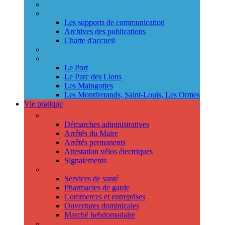
Annuaire des services
Information municipale
Les supports de communication
Archives des publications
Charte d'accueil
Le Conseil des jeunes
Les Conseils de quartier
Le Port
Le Parc des Lions
Les Maingottes
Les Montferrands, Saint-Louis, Les Ormes
Vie pratique
Démarches
Démarches administratives
Arrêtés du Maire
Arrêtés permanents
Attestation vélos électriques
Signalements
Trouver un professionnel
Services de santé
Pharmacies de garde
Commerces et entreprises
Ouvertures dominicales
Marché hebdomadaire
Collecte des déchets