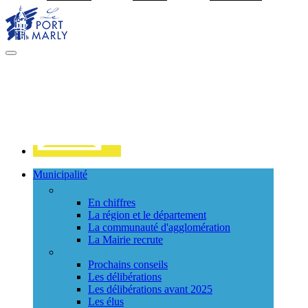
Visiter la page accueil du site de Port Marly
MENU
PRINCIPAL
Contact
Municipalité
La ville
En chiffres
La région et le département
La communauté d'agglomération
La Mairie recrute
Le Conseil Municipal
Prochains conseils
Les délibérations
Les délibérations avant 2025
Les élus