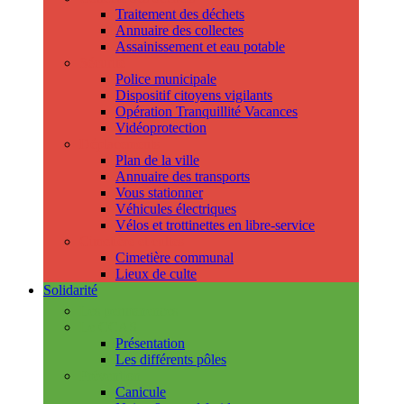
Traitement des déchets
Annuaire des collectes
Assainissement et eau potable
Sécurité
Police municipale
Dispositif citoyens vigilants
Opération Tranquillité Vacances
Vidéoprotection
Déplacements
Plan de la ville
Annuaire des transports
Vous stationner
Véhicules électriques
Vélos et trottinettes en libre-service
Cimetière et cultes
Cimetière communal
Lieux de culte
Solidarité
Les permanences
Le CCAS
Présentation
Les différents pôles
Prévention
Canicule