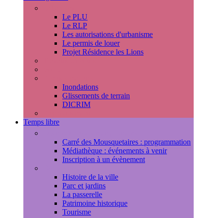
Urbanisme
Le PLU
Le RLP
Les autorisations d'urbanisme
Le permis de louer
Projet Résidence les Lions
Travaux en cours
Voirie
Risques majeurs
Inondations
Glissements de terrain
DICRIM
Environnement
Temps libre
Les rendez-vous marlyportains
Carré des Mousquetaires : programmation
Médiathèque : événements à venir
Inscription à un évènement
Découvrir la ville
Histoire de la ville
Parc et jardins
La passerelle
Patrimoine historique
Tourisme