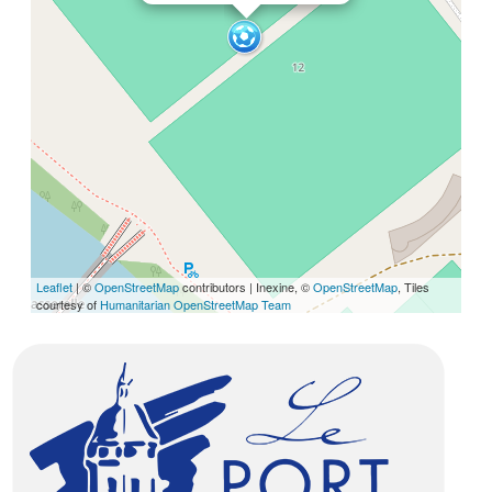
Leaflet
| ©
OpenStreetMap
contributors | Inexine, ©
OpenStreetMap
, Tiles
courtesy of
Humanitarian OpenStreetMap Team