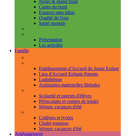
Neige & grand froid
Cartes du bruit
Espaces sans tabac
Qualité de l'eau
Santé mentale
Handicap & accessibilité
L'Espace de Vie Solidaire
Présentation
Les activités
Famille
Espace Citoyens
0-3 ans
Etablissements d'Accueil du Jeune Enfant
Lieu d'Accueil Enfants Parents
Ludothèque
Assistantes maternelles libérales
3-11 ans
Scolarité et parents d'élèves
Périscolaire et centres de loisirs
Séjours vacances d'été
11-18 ans
Collèges et lycées
Chalet jeunesse
Séjours vacances d'été
Aménagement