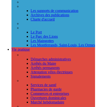
Annuaire des services
Information municipale
Les supports de communication
Archives des publications
Charte d'accueil
Le Conseil des jeunes
Les Conseils de quartier
Le Port
Le Parc des Lions
Les Maingottes
Les Montferrands, Saint-Louis, Les Ormes
Vie pratique
Démarches
Démarches administratives
Arrêtés du Maire
Arrêtés permanents
Attestation vélos électriques
Signalements
Trouver un professionnel
Services de santé
Pharmacies de garde
Commerces et entreprises
Ouvertures dominicales
Marché hebdomadaire
Collecte des déchets