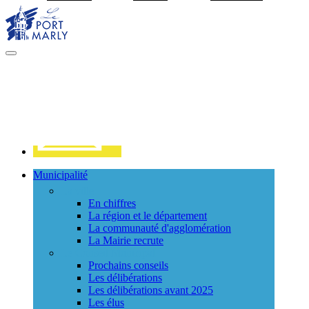
Visiter la page accueil du site de Port Marly
MENU
PRINCIPAL
Contact
Municipalité
La ville
En chiffres
La région et le département
La communauté d'agglomération
La Mairie recrute
Le Conseil Municipal
Prochains conseils
Les délibérations
Les délibérations avant 2025
Les élus