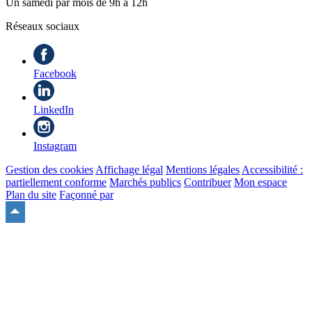
Un samedi par mois de 9h à 12h
Réseaux sociaux
Facebook
LinkedIn
Instagram
Gestion des cookies
Affichage légal
Mentions légales
Accessibilité :
partiellement conforme
Marchés publics
Contribuer
Mon espace
Plan du site
Façonné par
Remonter
en
haut
du
site