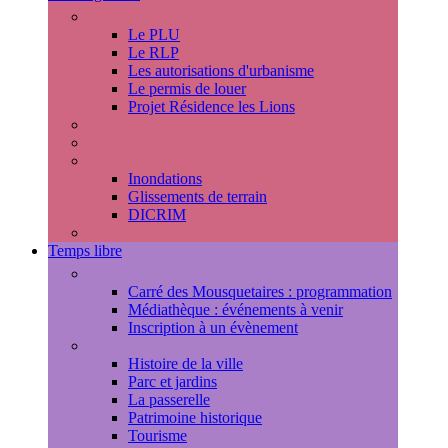
Urbanisme
Le PLU
Le RLP
Les autorisations d'urbanisme
Le permis de louer
Projet Résidence les Lions
Travaux en cours
Voirie
Risques majeurs
Inondations
Glissements de terrain
DICRIM
Environnement
Temps libre
Les rendez-vous marlyportains
Carré des Mousquetaires : programmation
Médiathèque : événements à venir
Inscription à un évènement
Découvrir la ville
Histoire de la ville
Parc et jardins
La passerelle
Patrimoine historique
Tourisme