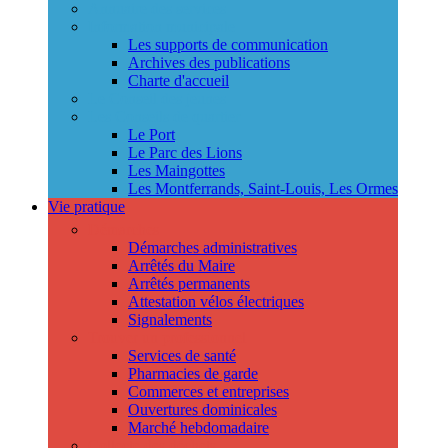
Annuaire des services
Information municipale
Les supports de communication
Archives des publications
Charte d'accueil
Le Conseil des jeunes
Les Conseils de quartier
Le Port
Le Parc des Lions
Les Maingottes
Les Montferrands, Saint-Louis, Les Ormes
Vie pratique
Démarches
Démarches administratives
Arrêtés du Maire
Arrêtés permanents
Attestation vélos électriques
Signalements
Trouver un professionnel
Services de santé
Pharmacies de garde
Commerces et entreprises
Ouvertures dominicales
Marché hebdomadaire
Collecte des déchets