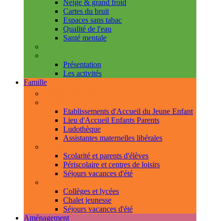
Neige & grand froid
Cartes du bruit
Espaces sans tabac
Qualité de l'eau
Santé mentale
Handicap & accessibilité
L'Espace de Vie Solidaire
Présentation
Les activités
Famille
Espace Citoyens
0-3 ans
Etablissements d'Accueil du Jeune Enfant
Lieu d'Accueil Enfants Parents
Ludothèque
Assistantes maternelles libérales
3-11 ans
Scolarité et parents d'élèves
Périscolaire et centres de loisirs
Séjours vacances d'été
11-18 ans
Collèges et lycées
Chalet jeunesse
Séjours vacances d'été
Aménagement