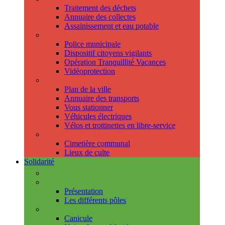
Traitement des déchets
Annuaire des collectes
Assainissement et eau potable
Sécurité
Police municipale
Dispositif citoyens vigilants
Opération Tranquillité Vacances
Vidéoprotection
Déplacements
Plan de la ville
Annuaire des transports
Vous stationner
Véhicules électriques
Vélos et trottinettes en libre-service
Cimetière et cultes
Cimetière communal
Lieux de culte
Solidarité
Les permanences
Le CCAS
Présentation
Les différents pôles
Prévention
Canicule