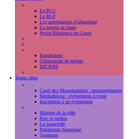
Urbanisme
Le PLU
Le RLP
Les autorisations d'urbanisme
Le permis de louer
Projet Résidence les Lions
Travaux en cours
Voirie
Risques majeurs
Inondations
Glissements de terrain
DICRIM
Environnement
Temps libre
Les rendez-vous marlyportains
Carré des Mousquetaires : programmation
Médiathèque : événements à venir
Inscription à un évènement
Découvrir la ville
Histoire de la ville
Parc et jardins
La passerelle
Patrimoine historique
Tourisme