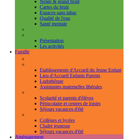
Neige & grand froid
Cartes du bruit
Espaces sans tabac
Qualité de l'eau
Santé mentale
Handicap & accessibilité
L'Espace de Vie Solidaire
Présentation
Les activités
Famille
Espace Citoyens
0-3 ans
Etablissements d'Accueil du Jeune Enfant
Lieu d'Accueil Enfants Parents
Ludothèque
Assistantes maternelles libérales
3-11 ans
Scolarité et parents d'élèves
Périscolaire et centres de loisirs
Séjours vacances d'été
11-18 ans
Collèges et lycées
Chalet jeunesse
Séjours vacances d'été
Aménagement