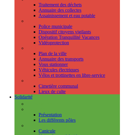
Traitement des déchets
Annuaire des collectes
Assainissement et eau potable
Sécurité
Police municipale
Dispositif citoyens vigilants
Opération Tranquillité Vacances
Vidéoprotection
Déplacements
Plan de la ville
Annuaire des transports
Vous stationner
Véhicules électriques
Vélos et trottinettes en libre-service
Cimetière et cultes
Cimetière communal
Lieux de culte
Solidarité
Les permanences
Le CCAS
Présentation
Les différents pôles
Prévention
Canicule