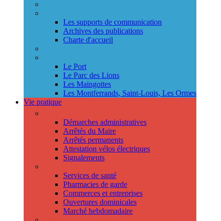
Annuaire des services
Information municipale
Les supports de communication
Archives des publications
Charte d'accueil
Le Conseil des jeunes
Les Conseils de quartier
Le Port
Le Parc des Lions
Les Maingottes
Les Montferrands, Saint-Louis, Les Ormes
Vie pratique
Démarches
Démarches administratives
Arrêtés du Maire
Arrêtés permanents
Attestation vélos électriques
Signalements
Trouver un professionnel
Services de santé
Pharmacies de garde
Commerces et entreprises
Ouvertures dominicales
Marché hebdomadaire
Collecte des déchets