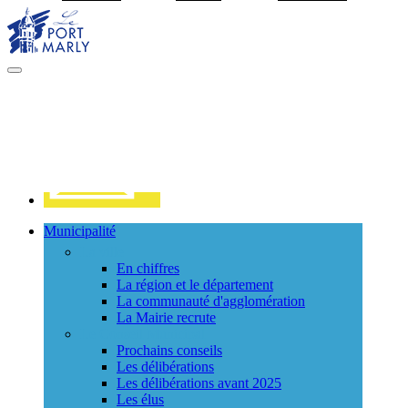
Visiter la page accueil du site de Port Marly
MENU
PRINCIPAL
Contact
Municipalité
La ville
En chiffres
La région et le département
La communauté d'agglomération
La Mairie recrute
Le Conseil Municipal
Prochains conseils
Les délibérations
Les délibérations avant 2025
Les élus