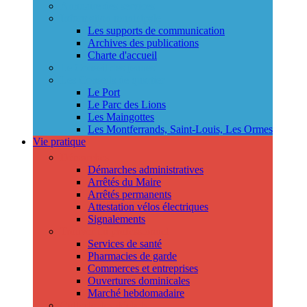
Annuaire des services
Information municipale
Les supports de communication
Archives des publications
Charte d'accueil
Le Conseil des jeunes
Les Conseils de quartier
Le Port
Le Parc des Lions
Les Maingottes
Les Montferrands, Saint-Louis, Les Ormes
Vie pratique
Démarches
Démarches administratives
Arrêtés du Maire
Arrêtés permanents
Attestation vélos électriques
Signalements
Trouver un professionnel
Services de santé
Pharmacies de garde
Commerces et entreprises
Ouvertures dominicales
Marché hebdomadaire
Collecte des déchets