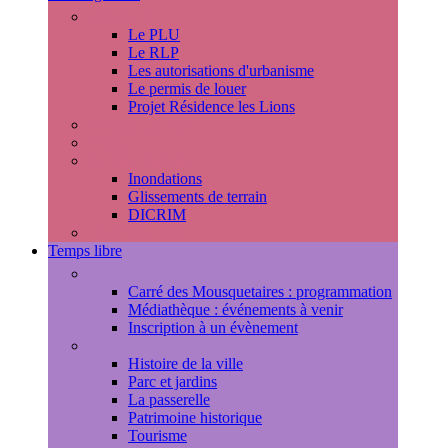
Urbanisme
Le PLU
Le RLP
Les autorisations d'urbanisme
Le permis de louer
Projet Résidence les Lions
Travaux en cours
Voirie
Risques majeurs
Inondations
Glissements de terrain
DICRIM
Environnement
Temps libre
Les rendez-vous marlyportains
Carré des Mousquetaires : programmation
Médiathèque : événements à venir
Inscription à un évènement
Découvrir la ville
Histoire de la ville
Parc et jardins
La passerelle
Patrimoine historique
Tourisme