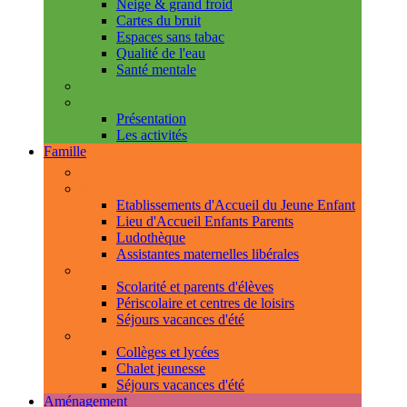
Neige & grand froid
Cartes du bruit
Espaces sans tabac
Qualité de l'eau
Santé mentale
Handicap & accessibilité
L'Espace de Vie Solidaire
Présentation
Les activités
Famille
Espace Citoyens
0-3 ans
Etablissements d'Accueil du Jeune Enfant
Lieu d'Accueil Enfants Parents
Ludothèque
Assistantes maternelles libérales
3-11 ans
Scolarité et parents d'élèves
Périscolaire et centres de loisirs
Séjours vacances d'été
11-18 ans
Collèges et lycées
Chalet jeunesse
Séjours vacances d'été
Aménagement