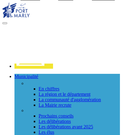
Visiter la page accueil du site de Port Marly
MENU
PRINCIPAL
Contact
Municipalité
La ville
En chiffres
La région et le département
La communauté d'agglomération
La Mairie recrute
Le Conseil Municipal
Prochains conseils
Les délibérations
Les délibérations avant 2025
Les élus