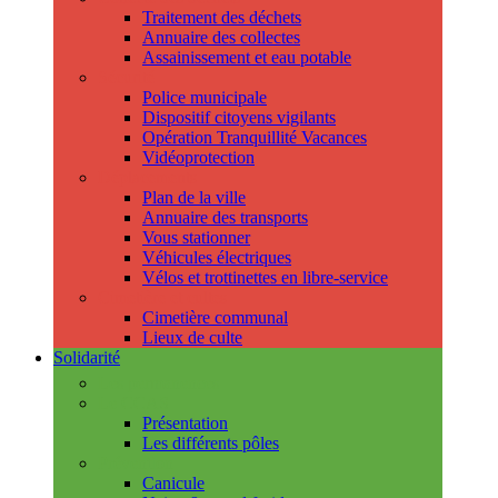
Traitement des déchets
Annuaire des collectes
Assainissement et eau potable
Sécurité
Police municipale
Dispositif citoyens vigilants
Opération Tranquillité Vacances
Vidéoprotection
Déplacements
Plan de la ville
Annuaire des transports
Vous stationner
Véhicules électriques
Vélos et trottinettes en libre-service
Cimetière et cultes
Cimetière communal
Lieux de culte
Solidarité
Les permanences
Le CCAS
Présentation
Les différents pôles
Prévention
Canicule