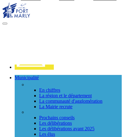
Visiter la page accueil du site de Port Marly
MENU
PRINCIPAL
Contact
Municipalité
La ville
En chiffres
La région et le département
La communauté d'agglomération
La Mairie recrute
Le Conseil Municipal
Prochains conseils
Les délibérations
Les délibérations avant 2025
Les élus