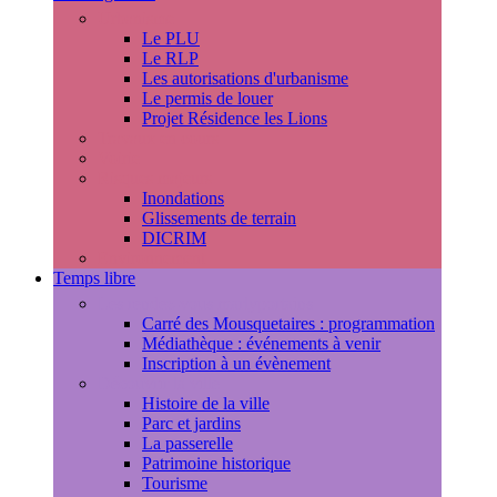
Urbanisme
Le PLU
Le RLP
Les autorisations d'urbanisme
Le permis de louer
Projet Résidence les Lions
Travaux en cours
Voirie
Risques majeurs
Inondations
Glissements de terrain
DICRIM
Environnement
Temps libre
Les rendez-vous marlyportains
Carré des Mousquetaires : programmation
Médiathèque : événements à venir
Inscription à un évènement
Découvrir la ville
Histoire de la ville
Parc et jardins
La passerelle
Patrimoine historique
Tourisme