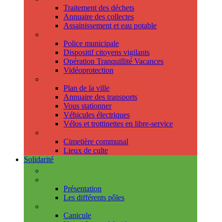
Traitement des déchets
Annuaire des collectes
Assainissement et eau potable
Sécurité
Police municipale
Dispositif citoyens vigilants
Opération Tranquillité Vacances
Vidéoprotection
Déplacements
Plan de la ville
Annuaire des transports
Vous stationner
Véhicules électriques
Vélos et trottinettes en libre-service
Cimetière et cultes
Cimetière communal
Lieux de culte
Solidarité
Les permanences
Le CCAS
Présentation
Les différents pôles
Prévention
Canicule