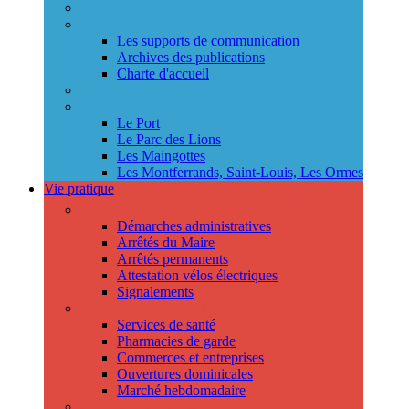
Annuaire des services
Information municipale
Les supports de communication
Archives des publications
Charte d'accueil
Le Conseil des jeunes
Les Conseils de quartier
Le Port
Le Parc des Lions
Les Maingottes
Les Montferrands, Saint-Louis, Les Ormes
Vie pratique
Démarches
Démarches administratives
Arrêtés du Maire
Arrêtés permanents
Attestation vélos électriques
Signalements
Trouver un professionnel
Services de santé
Pharmacies de garde
Commerces et entreprises
Ouvertures dominicales
Marché hebdomadaire
Collecte des déchets