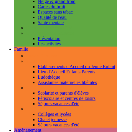
Neige & grand froid
Cartes du bruit
Espaces sans tabac
Qualité de l'eau
Santé mentale
Handicap & accessibilité
L'Espace de Vie Solidaire
Présentation
Les activités
Famille
Espace Citoyens
0-3 ans
Etablissements d'Accueil du Jeune Enfant
Lieu d'Accueil Enfants Parents
Ludothèque
Assistantes maternelles libérales
3-11 ans
Scolarité et parents d'élèves
Périscolaire et centres de loisirs
Séjours vacances d'été
11-18 ans
Collèges et lycées
Chalet jeunesse
Séjours vacances d'été
Aménagement