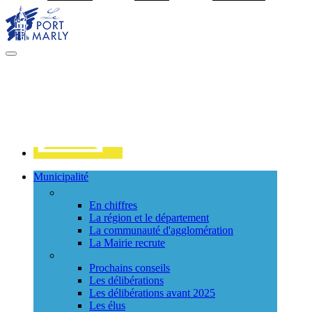
Visiter la page accueil du site de Port Marly
MENU
PRINCIPAL
Contact
Municipalité
La ville
En chiffres
La région et le département
La communauté d'agglomération
La Mairie recrute
Le Conseil Municipal
Prochains conseils
Les délibérations
Les délibérations avant 2025
Les élus