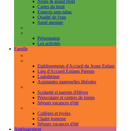
Neige & grand froid
Cartes du bruit
Espaces sans tabac
Qualité de l'eau
Santé mentale
Handicap & accessibilité
L'Espace de Vie Solidaire
Présentation
Les activités
Famille
Espace Citoyens
0-3 ans
Etablissements d'Accueil du Jeune Enfant
Lieu d'Accueil Enfants Parents
Ludothèque
Assistantes maternelles libérales
3-11 ans
Scolarité et parents d'élèves
Périscolaire et centres de loisirs
Séjours vacances d'été
11-18 ans
Collèges et lycées
Chalet jeunesse
Séjours vacances d'été
Aménagement