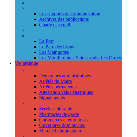
Annuaire des services
Information municipale
Les supports de communication
Archives des publications
Charte d'accueil
Le Conseil des jeunes
Les Conseils de quartier
Le Port
Le Parc des Lions
Les Maingottes
Les Montferrands, Saint-Louis, Les Ormes
Vie pratique
Démarches
Démarches administratives
Arrêtés du Maire
Arrêtés permanents
Attestation vélos électriques
Signalements
Trouver un professionnel
Services de santé
Pharmacies de garde
Commerces et entreprises
Ouvertures dominicales
Marché hebdomadaire
Collecte des déchets