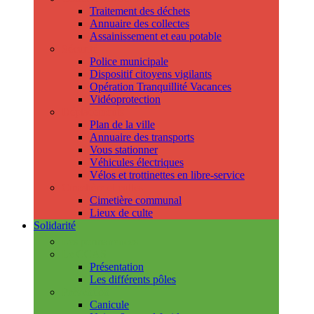
Traitement des déchets
Annuaire des collectes
Assainissement et eau potable
Sécurité
Police municipale
Dispositif citoyens vigilants
Opération Tranquillité Vacances
Vidéoprotection
Déplacements
Plan de la ville
Annuaire des transports
Vous stationner
Véhicules électriques
Vélos et trottinettes en libre-service
Cimetière et cultes
Cimetière communal
Lieux de culte
Solidarité
Les permanences
Le CCAS
Présentation
Les différents pôles
Prévention
Canicule