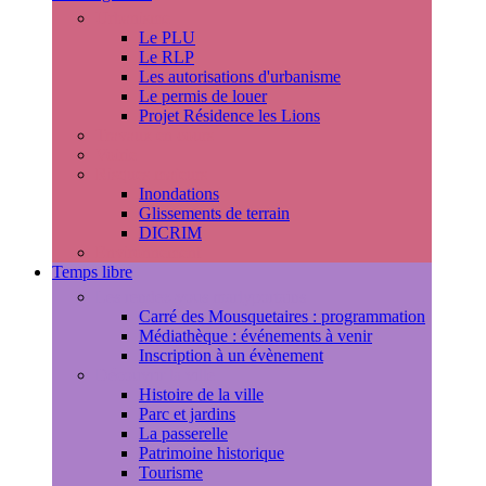
Urbanisme
Le PLU
Le RLP
Les autorisations d'urbanisme
Le permis de louer
Projet Résidence les Lions
Travaux en cours
Voirie
Risques majeurs
Inondations
Glissements de terrain
DICRIM
Environnement
Temps libre
Les rendez-vous marlyportains
Carré des Mousquetaires : programmation
Médiathèque : événements à venir
Inscription à un évènement
Découvrir la ville
Histoire de la ville
Parc et jardins
La passerelle
Patrimoine historique
Tourisme