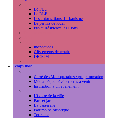
Urbanisme
Le PLU
Le RLP
Les autorisations d'urbanisme
Le permis de louer
Projet Résidence les Lions
Travaux en cours
Voirie
Risques majeurs
Inondations
Glissements de terrain
DICRIM
Environnement
Temps libre
Les rendez-vous marlyportains
Carré des Mousquetaires : programmation
Médiathèque : événements à venir
Inscription à un évènement
Découvrir la ville
Histoire de la ville
Parc et jardins
La passerelle
Patrimoine historique
Tourisme