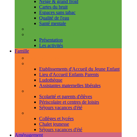
Neige & grand froid
Cartes du bruit
Espaces sans tabac
Qualité de l'eau
Santé mentale
Handicap & accessibilité
L'Espace de Vie Solidaire
Présentation
Les activités
Famille
Espace Citoyens
0-3 ans
Etablissements d'Accueil du Jeune Enfant
Lieu d'Accueil Enfants Parents
Ludothèque
Assistantes maternelles libérales
3-11 ans
Scolarité et parents d'élèves
Périscolaire et centres de loisirs
Séjours vacances d'été
11-18 ans
Collèges et lycées
Chalet jeunesse
Séjours vacances d'été
Aménagement