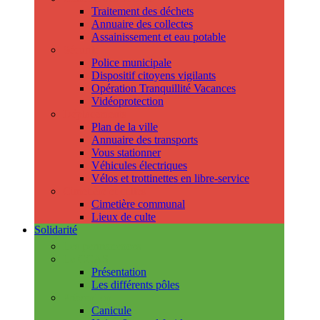
Traitement des déchets
Annuaire des collectes
Assainissement et eau potable
Sécurité
Police municipale
Dispositif citoyens vigilants
Opération Tranquillité Vacances
Vidéoprotection
Déplacements
Plan de la ville
Annuaire des transports
Vous stationner
Véhicules électriques
Vélos et trottinettes en libre-service
Cimetière et cultes
Cimetière communal
Lieux de culte
Solidarité
Les permanences
Le CCAS
Présentation
Les différents pôles
Prévention
Canicule