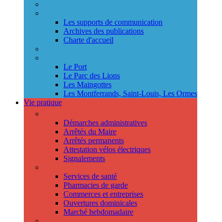
Annuaire des services
Information municipale
Les supports de communication
Archives des publications
Charte d'accueil
Le Conseil des jeunes
Les Conseils de quartier
Le Port
Le Parc des Lions
Les Maingottes
Les Montferrands, Saint-Louis, Les Ormes
Vie pratique
Démarches
Démarches administratives
Arrêtés du Maire
Arrêtés permanents
Attestation vélos électriques
Signalements
Trouver un professionnel
Services de santé
Pharmacies de garde
Commerces et entreprises
Ouvertures dominicales
Marché hebdomadaire
Collecte des déchets