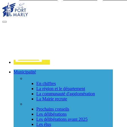
Visiter la page accueil du site de Port Marly
MENU
PRINCIPAL
Contact
Municipalité
La ville
En chiffres
La région et le département
La communauté d'agglomération
La Mairie recrute
Le Conseil Municipal
Prochains conseils
Les délibérations
Les délibérations avant 2025
Les élus