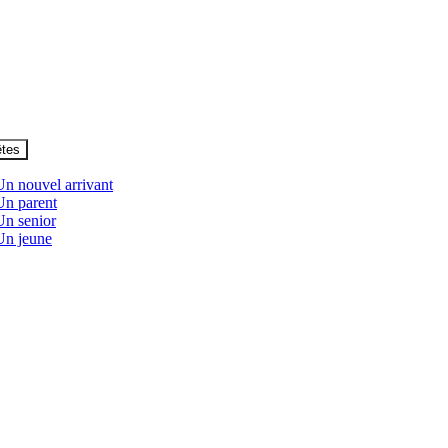
êtes
Un nouvel arrivant
Un parent
Un senior
Un jeune