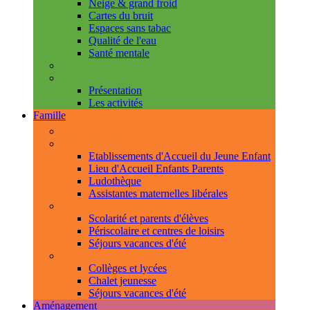
Neige & grand froid
Cartes du bruit
Espaces sans tabac
Qualité de l'eau
Santé mentale
Handicap & accessibilité
L'Espace de Vie Solidaire
Présentation
Les activités
Famille
Espace Citoyens
0-3 ans
Etablissements d'Accueil du Jeune Enfant
Lieu d'Accueil Enfants Parents
Ludothèque
Assistantes maternelles libérales
3-11 ans
Scolarité et parents d'élèves
Périscolaire et centres de loisirs
Séjours vacances d'été
11-18 ans
Collèges et lycées
Chalet jeunesse
Séjours vacances d'été
Aménagement