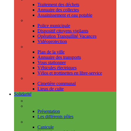
Traitement des déchets
Annuaire des collectes
Assainissement et eau potable
Sécurité
Police municipale
Dispositif citoyens vigilants
Opération Tranquillité Vacances
Vidéoprotection
Déplacements
Plan de la ville
Annuaire des transports
Vous stationner
Véhicules électriques
Vélos et trottinettes en libre-service
Cimetière et cultes
Cimetière communal
Lieux de culte
Solidarité
Les permanences
Le CCAS
Présentation
Les différents pôles
Prévention
Canicule