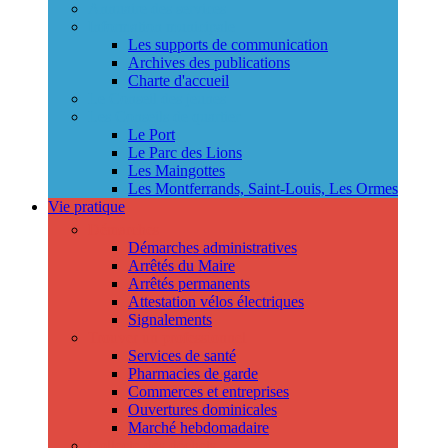
Annuaire des services
Information municipale
Les supports de communication
Archives des publications
Charte d'accueil
Le Conseil des jeunes
Les Conseils de quartier
Le Port
Le Parc des Lions
Les Maingottes
Les Montferrands, Saint-Louis, Les Ormes
Vie pratique
Démarches
Démarches administratives
Arrêtés du Maire
Arrêtés permanents
Attestation vélos électriques
Signalements
Trouver un professionnel
Services de santé
Pharmacies de garde
Commerces et entreprises
Ouvertures dominicales
Marché hebdomadaire
Collecte des déchets