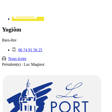
Yogiôm
Bien-être
Téléphone
06 74 91 56 25
mobile
:
Nous écrire
Président(e) :
Luc Maginot