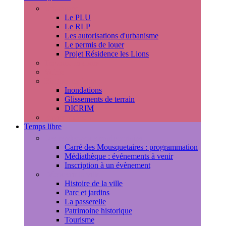
Urbanisme
Le PLU
Le RLP
Les autorisations d'urbanisme
Le permis de louer
Projet Résidence les Lions
Travaux en cours
Voirie
Risques majeurs
Inondations
Glissements de terrain
DICRIM
Environnement
Temps libre
Les rendez-vous marlyportains
Carré des Mousquetaires : programmation
Médiathèque : événements à venir
Inscription à un évènement
Découvrir la ville
Histoire de la ville
Parc et jardins
La passerelle
Patrimoine historique
Tourisme