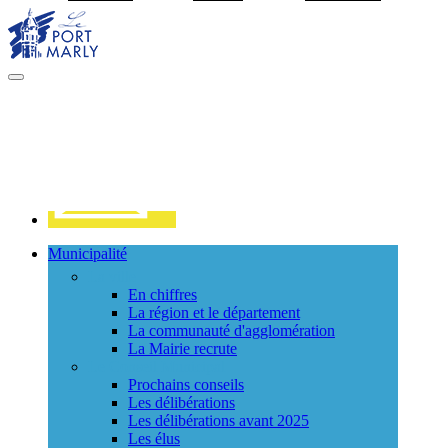
Visiter la page accueil du site de Port Marly
MENU
PRINCIPAL
Contact
Municipalité
La ville
En chiffres
La région et le département
La communauté d'agglomération
La Mairie recrute
Le Conseil Municipal
Prochains conseils
Les délibérations
Les délibérations avant 2025
Les élus