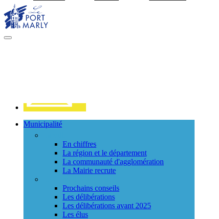
Visiter la page accueil du site de Port Marly
MENU
PRINCIPAL
Contact
Municipalité
La ville
En chiffres
La région et le département
La communauté d'agglomération
La Mairie recrute
Le Conseil Municipal
Prochains conseils
Les délibérations
Les délibérations avant 2025
Les élus