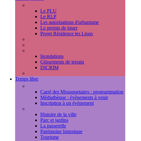
Urbanisme
Le PLU
Le RLP
Les autorisations d'urbanisme
Le permis de louer
Projet Résidence les Lions
Travaux en cours
Voirie
Risques majeurs
Inondations
Glissements de terrain
DICRIM
Environnement
Temps libre
Les rendez-vous marlyportains
Carré des Mousquetaires : programmation
Médiathèque : événements à venir
Inscription à un évènement
Découvrir la ville
Histoire de la ville
Parc et jardins
La passerelle
Patrimoine historique
Tourisme