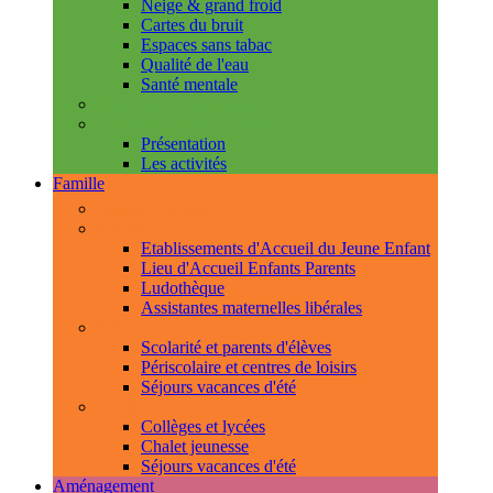
Neige & grand froid
Cartes du bruit
Espaces sans tabac
Qualité de l'eau
Santé mentale
Handicap & accessibilité
L'Espace de Vie Solidaire
Présentation
Les activités
Famille
Espace Citoyens
0-3 ans
Etablissements d'Accueil du Jeune Enfant
Lieu d'Accueil Enfants Parents
Ludothèque
Assistantes maternelles libérales
3-11 ans
Scolarité et parents d'élèves
Périscolaire et centres de loisirs
Séjours vacances d'été
11-18 ans
Collèges et lycées
Chalet jeunesse
Séjours vacances d'été
Aménagement