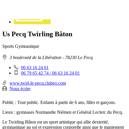
Us Pecq Twirling Bâton
Sports
Gymnastique
Adresse
3 boulevard de la Libération - 78230 Le Pecq
:
Téléphone
06 63 16 24 01
fixe
Téléphone
06 79 65 42 74 / 06 63 16 24 01
:
mobile
:
www.twirl-le-pecq.clubeo.com
Nous écrire
Public : Tout public. Enfants à partir de 6 ans, filles et garçons.
Lieux : gymnases Normandie Niémen et Général Leclerc du Pecq.
Le Twirling Bâton est un sport artistique qui allie dexterité,
gymnastique au sol et expression corporelle ainsi que le maniement