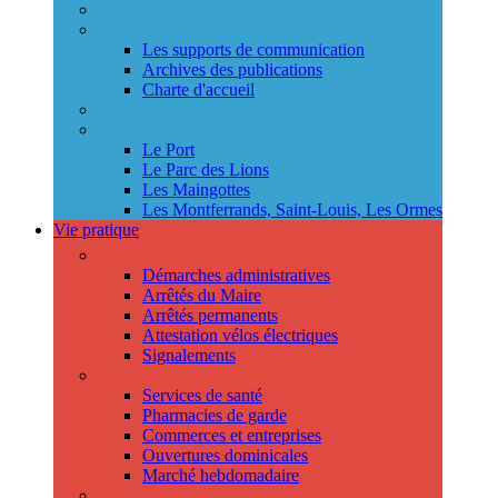
Annuaire des services
Information municipale
Les supports de communication
Archives des publications
Charte d'accueil
Le Conseil des jeunes
Les Conseils de quartier
Le Port
Le Parc des Lions
Les Maingottes
Les Montferrands, Saint-Louis, Les Ormes
Vie pratique
Démarches
Démarches administratives
Arrêtés du Maire
Arrêtés permanents
Attestation vélos électriques
Signalements
Trouver un professionnel
Services de santé
Pharmacies de garde
Commerces et entreprises
Ouvertures dominicales
Marché hebdomadaire
Collecte des déchets