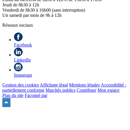
Jeudi de 8h30 à 12h
Vendredi de 8h30 à 16h00 (sans interruption)
Un samedi par mois de 9h à 12h
Réseaux sociaux
Facebook
LinkedIn
Instagram
Gestion des cookies
Affichage légal
Mentions légales
Accessibilité :
partiellement conforme
Marchés publics
Contribuer
Mon espace
Plan du site
Façonné par
Remonter
en
haut
du
site