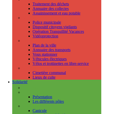
Traitement des déchets
Annuaire des collectes
Assainissement et eau potable
Sécurité
Police municipale
Dispositif citoyens vigilants
Opération Tranquillité Vacances
Vidéoprotection
Déplacements
Plan de la ville
Annuaire des transports
Vous stationner
Véhicules électriques
Vélos et trottinettes en libre-service
Cimetière et cultes
Cimetière communal
Lieux de culte
Solidarité
Les permanences
Le CCAS
Présentation
Les différents pôles
Prévention
Canicule