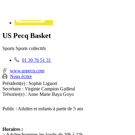
US Pecq Basket
Sports
Sports collectifs
Téléphone
01 39 76 51 31
fixe
:
www.uspecq.com
Nous écrire
Président(e) :
Sophie Liguori
Secrétaire :
Virginie Campion Gailleul
Trésorier(e) :
Anne Marie Baya Goyo
Public : Adultes et enfants à partir de 5 ans
Horaires :
> Adultes/hommes les lundis de 20h à 22h