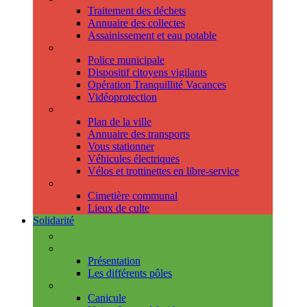
Traitement des déchets
Annuaire des collectes
Assainissement et eau potable
Sécurité
Police municipale
Dispositif citoyens vigilants
Opération Tranquillité Vacances
Vidéoprotection
Déplacements
Plan de la ville
Annuaire des transports
Vous stationner
Véhicules électriques
Vélos et trottinettes en libre-service
Cimetière et cultes
Cimetière communal
Lieux de culte
Solidarité
Les permanences
Le CCAS
Présentation
Les différents pôles
Prévention
Canicule