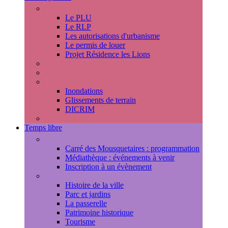
Urbanisme
Le PLU
Le RLP
Les autorisations d'urbanisme
Le permis de louer
Projet Résidence les Lions
Travaux en cours
Voirie
Risques majeurs
Inondations
Glissements de terrain
DICRIM
Environnement
Temps libre
Les rendez-vous marlyportains
Carré des Mousquetaires : programmation
Médiathèque : événements à venir
Inscription à un évènement
Découvrir la ville
Histoire de la ville
Parc et jardins
La passerelle
Patrimoine historique
Tourisme