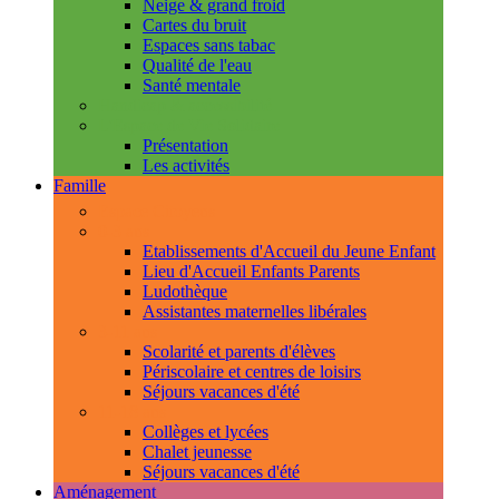
Neige & grand froid
Cartes du bruit
Espaces sans tabac
Qualité de l'eau
Santé mentale
Handicap & accessibilité
L'Espace de Vie Solidaire
Présentation
Les activités
Famille
Espace Citoyens
0-3 ans
Etablissements d'Accueil du Jeune Enfant
Lieu d'Accueil Enfants Parents
Ludothèque
Assistantes maternelles libérales
3-11 ans
Scolarité et parents d'élèves
Périscolaire et centres de loisirs
Séjours vacances d'été
11-18 ans
Collèges et lycées
Chalet jeunesse
Séjours vacances d'été
Aménagement