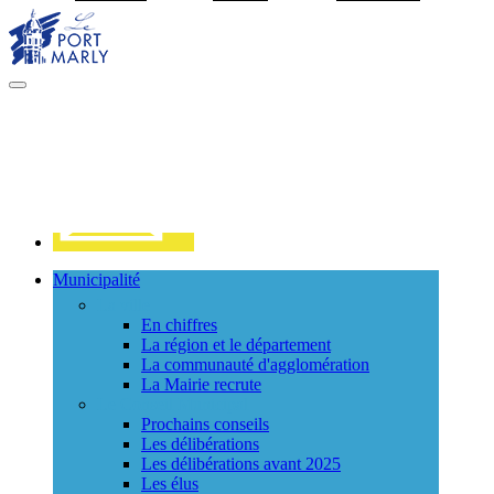
Visiter la page accueil du site de Port Marly
MENU
PRINCIPAL
Contact
Municipalité
La ville
En chiffres
La région et le département
La communauté d'agglomération
La Mairie recrute
Le Conseil Municipal
Prochains conseils
Les délibérations
Les délibérations avant 2025
Les élus