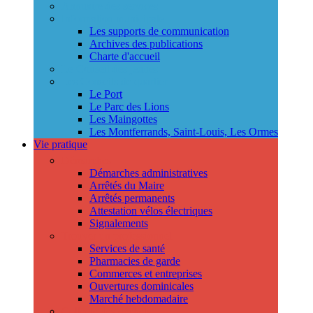
Annuaire des services
Information municipale
Les supports de communication
Archives des publications
Charte d'accueil
Le Conseil des jeunes
Les Conseils de quartier
Le Port
Le Parc des Lions
Les Maingottes
Les Montferrands, Saint-Louis, Les Ormes
Vie pratique
Démarches
Démarches administratives
Arrêtés du Maire
Arrêtés permanents
Attestation vélos électriques
Signalements
Trouver un professionnel
Services de santé
Pharmacies de garde
Commerces et entreprises
Ouvertures dominicales
Marché hebdomadaire
Collecte des déchets