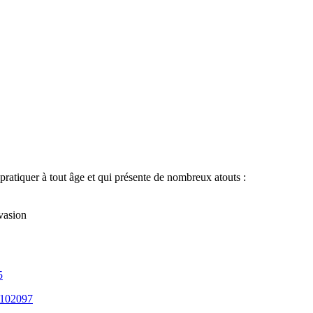
et pratiquer à tout âge et qui présente de nombreux atouts :
l’évasion
5
s-102097