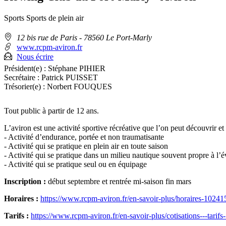
Sports
Sports de plein air
Adresse
12 bis rue de Paris - 78560 Le Port-Marly
:
www.rcpm-aviron.fr
Nous écrire
Président(e) :
Stéphane PIHIER
Secrétaire :
Patrick PUISSET
Trésorier(e) :
Norbert FOUQUES
Tout public à partir de 12 ans.
L’aviron est une activité sportive récréative que l’on peut découvrir 
- Activité d’endurance, portée et non traumatisante
- Activité qui se pratique en plein air en toute saison
- Activité qui se pratique dans un milieu nautique souvent propre à 
- Activité qui se pratique seul ou en équipage
Inscription :
début septembre et rentrée mi-saison fin mars
Horaires :
https://www.rcpm-aviron.fr/en-savoir-plus/horaires-10241
Tarifs :
https://www.rcpm-aviron.fr/en-savoir-plus/cotisations---tarif