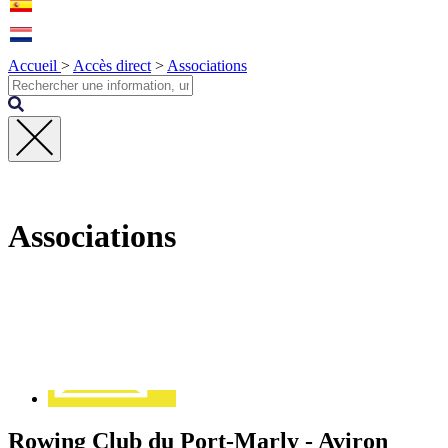
Accueil
>
Accès direct
>
Associations
Fermer
la
recherche
Associations
Contact
Rowing Club du Port-Marly - Aviron