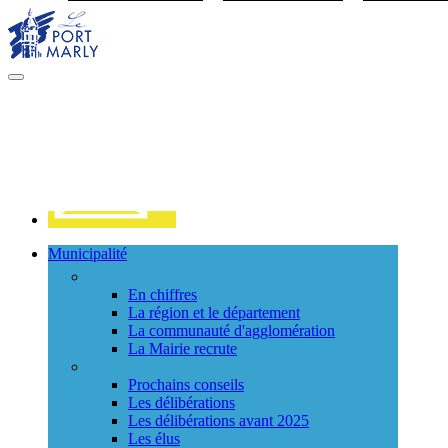
Visiter la page accueil du site de Port Marly
MENU
PRINCIPAL
Contact
Municipalité
La ville
En chiffres
La région et le département
La communauté d'agglomération
La Mairie recrute
Le Conseil Municipal
Prochains conseils
Les délibérations
Les délibérations avant 2025
Les élus