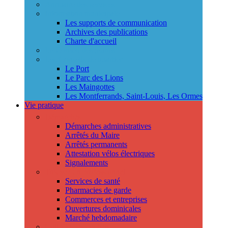
Annuaire des services
Information municipale
Les supports de communication
Archives des publications
Charte d'accueil
Le Conseil des jeunes
Les Conseils de quartier
Le Port
Le Parc des Lions
Les Maingottes
Les Montferrands, Saint-Louis, Les Ormes
Vie pratique
Démarches
Démarches administratives
Arrêtés du Maire
Arrêtés permanents
Attestation vélos électriques
Signalements
Trouver un professionnel
Services de santé
Pharmacies de garde
Commerces et entreprises
Ouvertures dominicales
Marché hebdomadaire
Collecte des déchets