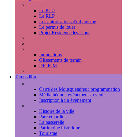
Urbanisme
Le PLU
Le RLP
Les autorisations d'urbanisme
Le permis de louer
Projet Résidence les Lions
Travaux en cours
Voirie
Risques majeurs
Inondations
Glissements de terrain
DICRIM
Environnement
Temps libre
Les rendez-vous marlyportains
Carré des Mousquetaires : programmation
Médiathèque : événements à venir
Inscription à un évènement
Découvrir la ville
Histoire de la ville
Parc et jardins
La passerelle
Patrimoine historique
Tourisme