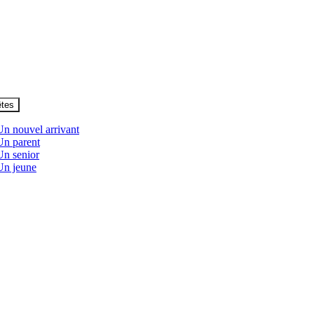
êtes
Un nouvel arrivant
Un parent
Un senior
Un jeune