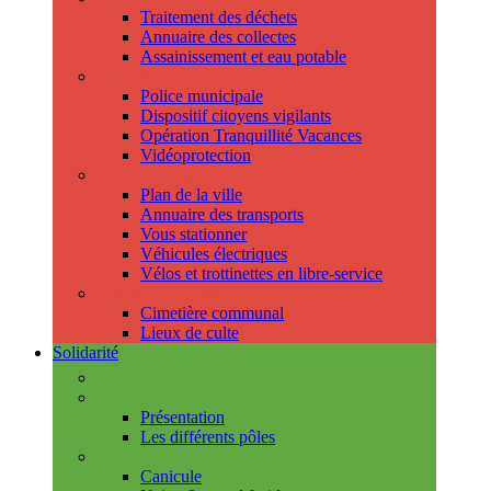
Traitement des déchets
Annuaire des collectes
Assainissement et eau potable
Sécurité
Police municipale
Dispositif citoyens vigilants
Opération Tranquillité Vacances
Vidéoprotection
Déplacements
Plan de la ville
Annuaire des transports
Vous stationner
Véhicules électriques
Vélos et trottinettes en libre-service
Cimetière et cultes
Cimetière communal
Lieux de culte
Solidarité
Les permanences
Le CCAS
Présentation
Les différents pôles
Prévention
Canicule