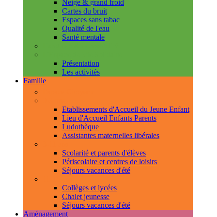
Neige & grand froid
Cartes du bruit
Espaces sans tabac
Qualité de l'eau
Santé mentale
Handicap & accessibilité
L'Espace de Vie Solidaire
Présentation
Les activités
Famille
Espace Citoyens
0-3 ans
Etablissements d'Accueil du Jeune Enfant
Lieu d'Accueil Enfants Parents
Ludothèque
Assistantes maternelles libérales
3-11 ans
Scolarité et parents d'élèves
Périscolaire et centres de loisirs
Séjours vacances d'été
11-18 ans
Collèges et lycées
Chalet jeunesse
Séjours vacances d'été
Aménagement