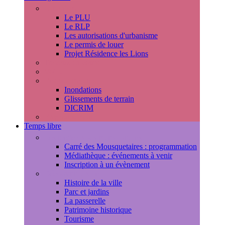
Urbanisme
Le PLU
Le RLP
Les autorisations d'urbanisme
Le permis de louer
Projet Résidence les Lions
Travaux en cours
Voirie
Risques majeurs
Inondations
Glissements de terrain
DICRIM
Environnement
Temps libre
Les rendez-vous marlyportains
Carré des Mousquetaires : programmation
Médiathèque : événements à venir
Inscription à un évènement
Découvrir la ville
Histoire de la ville
Parc et jardins
La passerelle
Patrimoine historique
Tourisme