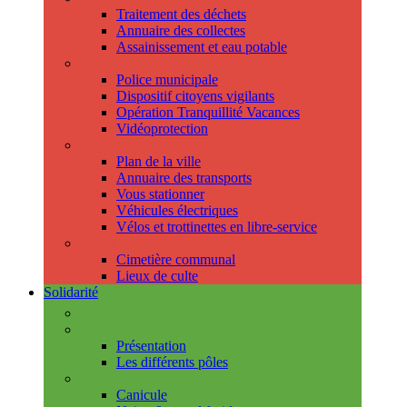
Traitement des déchets
Annuaire des collectes
Assainissement et eau potable
Sécurité
Police municipale
Dispositif citoyens vigilants
Opération Tranquillité Vacances
Vidéoprotection
Déplacements
Plan de la ville
Annuaire des transports
Vous stationner
Véhicules électriques
Vélos et trottinettes en libre-service
Cimetière et cultes
Cimetière communal
Lieux de culte
Solidarité
Les permanences
Le CCAS
Présentation
Les différents pôles
Prévention
Canicule