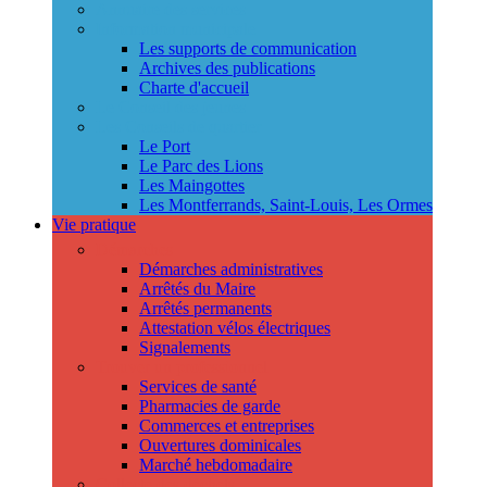
Annuaire des services
Information municipale
Les supports de communication
Archives des publications
Charte d'accueil
Le Conseil des jeunes
Les Conseils de quartier
Le Port
Le Parc des Lions
Les Maingottes
Les Montferrands, Saint-Louis, Les Ormes
Vie pratique
Démarches
Démarches administratives
Arrêtés du Maire
Arrêtés permanents
Attestation vélos électriques
Signalements
Trouver un professionnel
Services de santé
Pharmacies de garde
Commerces et entreprises
Ouvertures dominicales
Marché hebdomadaire
Collecte des déchets