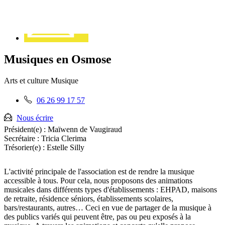
Musiques en Osmose
Arts et culture
Musique
Téléphone
06 26 99 17 57
fixe
:
Nous écrire
Président(e) :
Maïwenn de Vaugiraud
Secrétaire :
Tricia Clerima
Trésorier(e) :
Estelle Silly
L'activité principale de l'association est de rendre la musique
accessible à tous. Pour cela, nous proposons des animations
musicales dans différents types d'établissements : EHPAD, maisons
de retraite, résidence séniors, établissements scolaires,
bars/restaurants, autres… Ceci en vue de partager de la musique à
des publics variés qui peuvent être, pas ou peu exposés à la