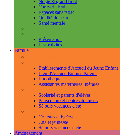
Neige & grand froid
Cartes du bruit
Espaces sans tabac
Qualité de l'eau
Santé mentale
Handicap & accessibilité
L'Espace de Vie Solidaire
Présentation
Les activités
Famille
Espace Citoyens
0-3 ans
Etablissements d'Accueil du Jeune Enfant
Lieu d'Accueil Enfants Parents
Ludothèque
Assistantes maternelles libérales
3-11 ans
Scolarité et parents d'élèves
Périscolaire et centres de loisirs
Séjours vacances d'été
11-18 ans
Collèges et lycées
Chalet jeunesse
Séjours vacances d'été
Aménagement