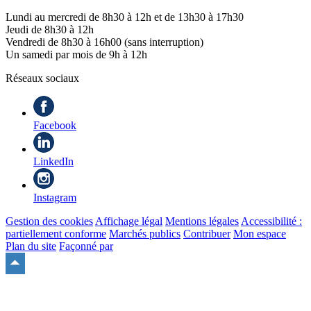
Lundi au mercredi de 8h30 à 12h et de 13h30 à 17h30
Jeudi de 8h30 à 12h
Vendredi de 8h30 à 16h00 (sans interruption)
Un samedi par mois de 9h à 12h
Réseaux sociaux
Facebook
LinkedIn
Instagram
Gestion des cookies
Affichage légal
Mentions légales
Accessibilité :
partiellement conforme
Marchés publics
Contribuer
Mon espace
Plan du site
Façonné par
Remonter
en
haut
du
site