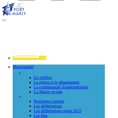
Visiter la page accueil du site de Port Marly
MENU
PRINCIPAL
Contact
Municipalité
La ville
En chiffres
La région et le département
La communauté d'agglomération
La Mairie recrute
Le Conseil Municipal
Prochains conseils
Les délibérations
Les délibérations avant 2025
Les élus